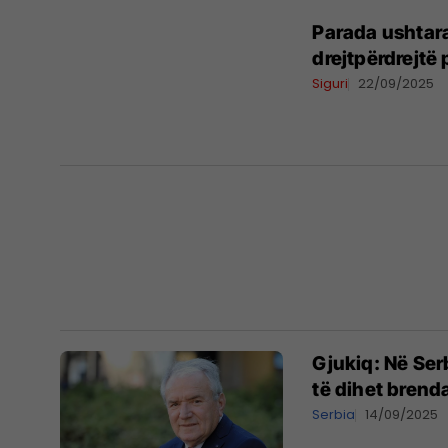
​Parada ushtar
drejtpërdrejtë
Siguri
22/09/2025
Gjukiq: Në Serb
të dihet brend
Serbia
14/09/2025