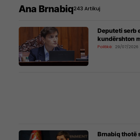
Ana Brnabiq
243 Artikuj
Deputeti serb 
kundërshton me
Politikë
29/07/2026
Brnabiq thotë 