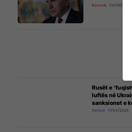
Kosovë
04/08/202
Rusët e ‘fuqis
luftës në Ukra
sanksionet e k
Serbia
17/04/2025