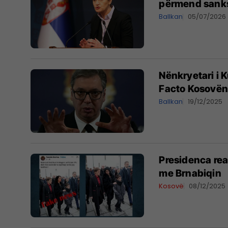
përmend sanks
Ballkan
05/07/2026
Nënkryetari i K
Facto Kosovën
Ballkan
19/12/2025
Presidenca rea
me Brnabiqin
Kosovë
08/12/2025