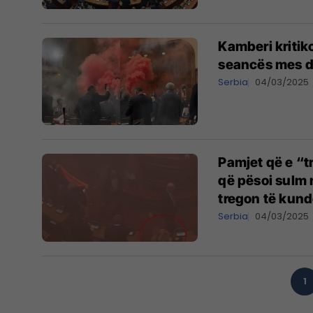
Kamberi kritik
seancës mes dh
Serbia
04/03/2025
Pamjet që e “t
që pësoi sulm 
tregon të kund
Serbia
04/03/2025
1