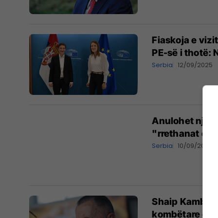
Fiaskoja e vizi
PE-së i thotë: 
Serbia
12/09/2025
Anulohet një t
"rrethanat e 
Serbia
10/09/2025
Shaip Kamberi 
kombëtare e fe