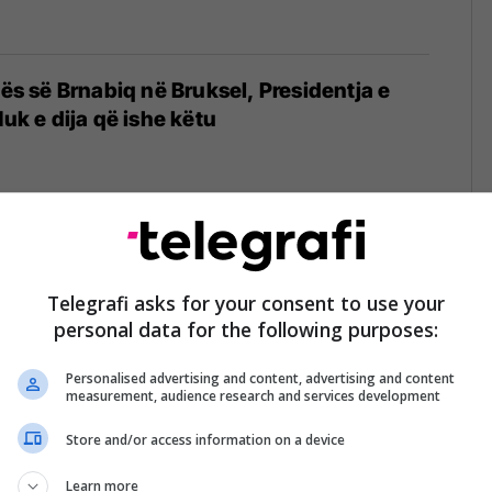
tës së Brnabiq në Bruksel, Presidentja e
Nuk e dija që ishe këtu
akim i Brnabiq në Bruksel – shkak
paparashikuara"
Telegrafi asks for your consent to use your
personal data for the following purposes:
Personalised advertising and content, advertising and content
measurement, audience research and services development
Store and/or access information on a device
padit Ana Brnabiqin për nxitje të urrejtjes
tare
Learn more