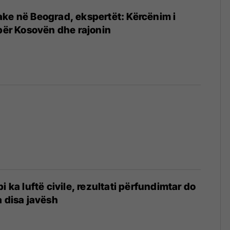
ake në Beograd, ekspertët: Kërcënim i
 për Kosovën dhe rajonin
i ka luftë civile, rezultati përfundimtar do
a disa javësh