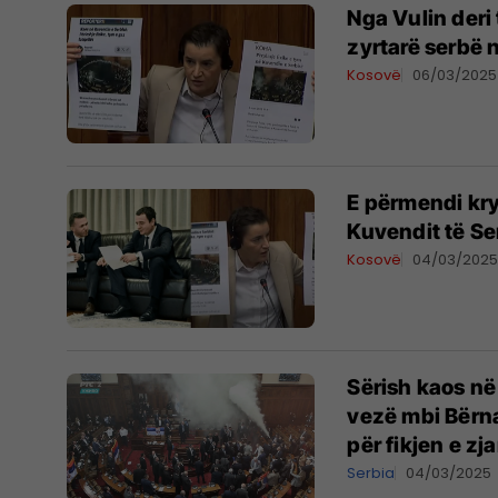
Nga Vulin deri
zyrtarë serbë n
Kosovë
06/03/2025
E përmendi kry
Kuvendit të Ser
Kosovë
04/03/202
Sërish kaos në
vezë mbi Bërna
për fikjen e zja
Serbia
04/03/2025