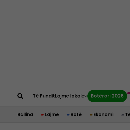
Të Fundit
Lajme lokale
Botërori 2026
Ballina
Lajme
Botë
Ekonomi
T