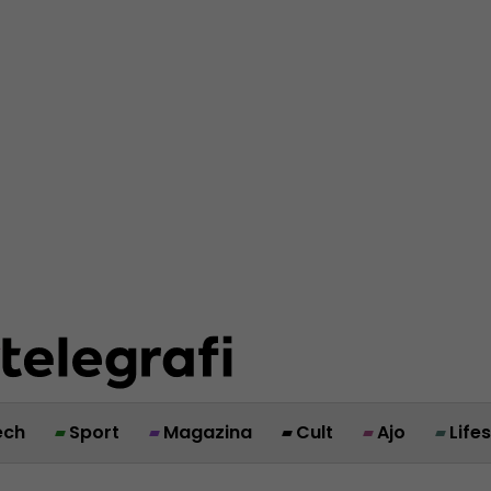
ech
Sport
Magazina
Cult
Ajo
Life