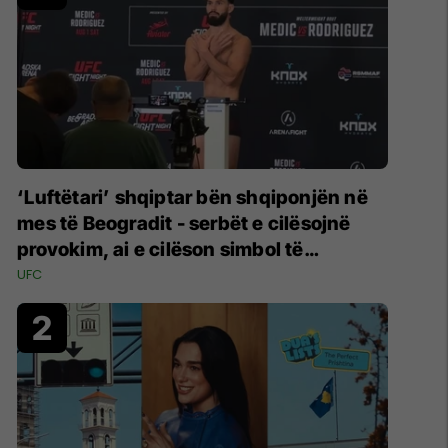
‘Luftëtari’ shqiptar bën shqiponjën në
mes të Beogradit - serbët e cilësojnë
provokim, ai e cilëson simbol të
identitetit
UFC