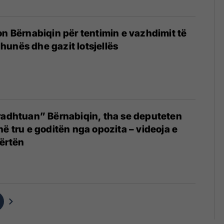
on Bërnabiqin për tentimin e vazhdimit të
unës dhe gazit lotsjellës
radhtuan” Bërnabiqin, tha se deputeten
në tru e goditën nga opozita – videoja e
ërtën