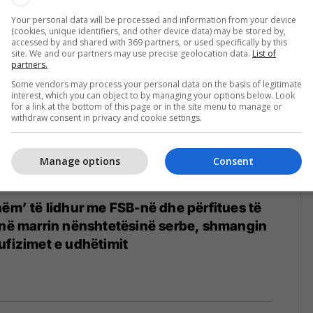
5
Your personal data will be processed and information from your device
(cookies, unique identifiers, and other device data) may be stored by,
accessed by and shared with 369 partners, or used specifically by this
site. We and our partners may use precise geolocation data.
List of
partners.
Some vendors may process your personal data on the basis of legitimate
interest, which you can object to by managing your options below. Look
for a link at the bottom of this page or in the site menu to manage or
withdraw consent in privacy and cookie settings.
Manage options
Consent
hëm’ të lidhur me FSB-në dhe përfitues të
inë marrin nënshtetësinë serbe, shmangin
ufizimet e udhëtimit