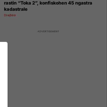
rastin “Toka 2”, konfiskohen 45 ngastra
kadastrale
Drejtësi