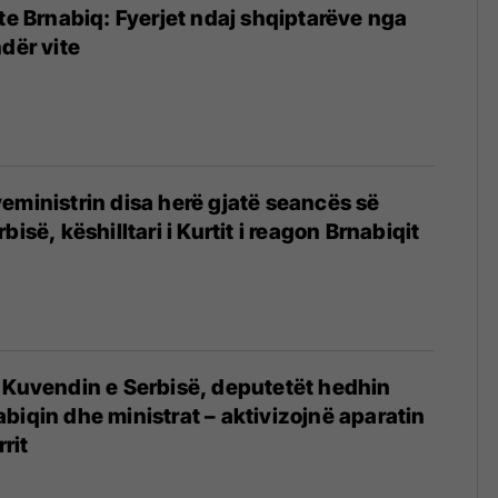
 te Brnabiq: Fyerjet ndaj shqiptarëve nga
dër vite
eministrin disa herë gjatë seancës së
bisë, këshilltari i Kurtit i reagon Brnabiqit
5
 Kuvendin e Serbisë, deputetët hedhin
biqin dhe ministrat – aktivizojnë aparatin
rrit