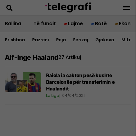
Ballina
Të fundit
Lajme
Botë
Ekono
Prishtina
Prizreni
Peja
Ferizaj
Gjakova
Mitrov
Alf-Inge Haaland
27 Artikuj
Raiola ia cakton pesë kushte
Barcelonës për transferimin e
Haalandit
La Liga
04/04/2021