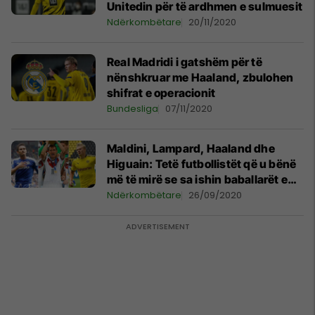
Unitedin për të ardhmen e sulmuesit
Ndërkombëtare
20/11/2020
Real Madridi i gatshëm për të
nënshkruar me Haaland, zbulohen
shifrat e operacionit
Bundesliga
07/11/2020
Maldini, Lampard, Haaland dhe
Higuain: Tetë futbollistët që u bënë
më të mirë se sa ishin baballarët e
tyre të famshëm
Ndërkombëtare
26/09/2020