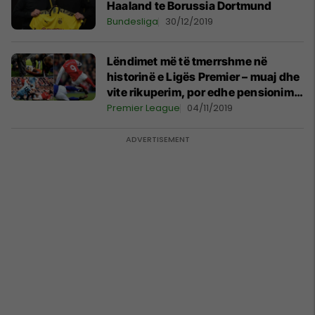
Haaland te Borussia Dortmund
Bundesliga
30/12/2019
Lëndimet më të tmerrshme në
historinë e Ligës Premier – muaj dhe
vite rikuperim, por edhe pensionime
para kohe
Premier League
04/11/2019