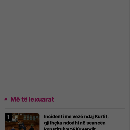
Më të lexuarat
Incidenti me vezë ndaj Kurtit,
gjithçka ndodhi në seancën
konstituive të Kuvendit