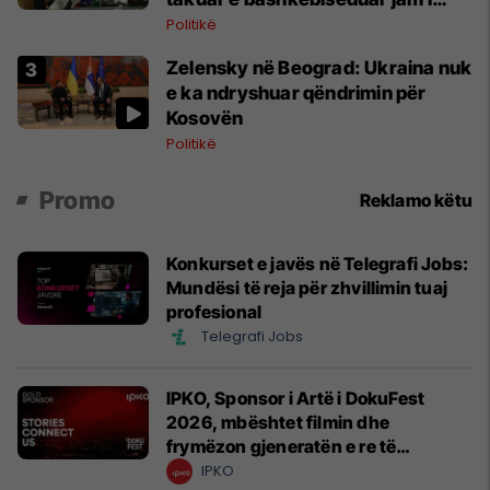
lumtur ta bëj këtë
Politikë
Zelensky në Beograd: Ukraina nuk
e ka ndryshuar qëndrimin për
Kosovën
Politikë
Promo
Reklamo këtu
Konkurset e javës në Telegrafi Jobs:
Mundësi të reja për zhvillimin tuaj
profesional
Telegrafi Jobs
IPKO, Sponsor i Artë i DokuFest
2026, mbështet filmin dhe
frymëzon gjeneratën e re të
krijuesve
IPKO