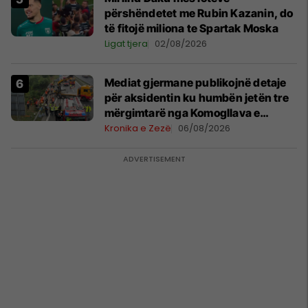
përshëndetet me Rubin Kazanin, do
të fitojë miliona te Spartak Moska
Ligat tjera
02/08/2026
Mediat gjermane publikojnë detaje
për aksidentin ku humbën jetën tre
mërgimtarë nga Komogllava e
Ferizajt
Kronika e Zezë
06/08/2026