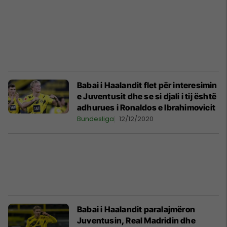
Babai i Haalandit flet për interesimin
e Juventusit dhe se si djali i tij është
adhurues i Ronaldos e Ibrahimovicit
Bundesliga
12/12/2020
Babai i Haalandit paralajmëron
Juventusin, Real Madridin dhe