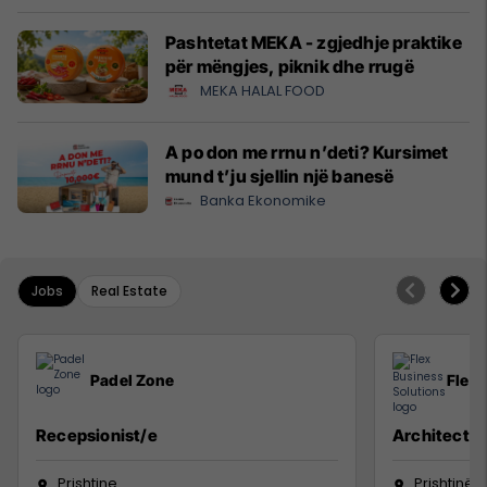
Pashtetat MEKA - zgjedhje praktike
për mëngjes, piknik dhe rrugë
MEKA HALAL FOOD
A po don me rrnu n’deti? Kursimet
mund t’ju sjellin një banesë
Banka Ekonomike
Jobs
Real Estate
Padel Zone
Flex 
Recepsionist/e
Architect
Prishtine
Prishtinë