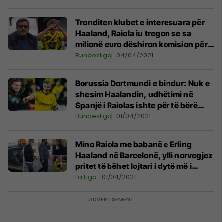
Tronditen klubet e interesuara për
Haaland, Raiola iu tregon se sa
milionë euro dëshiron komision për
vete
Bundesliga
04/04/2021
Borussia Dortmundi e bindur: Nuk e
shesim Haalandin, udhëtimi në
Spanjë i Raiolas ishte për të bërë
plazh
Bundesliga
01/04/2021
Mino Raiola me babanë e Erling
Haaland në Barcelonë, ylli norvegjez
pritet të bëhet lojtari i dytë më i
shtrenjtë në histori të futbollit
La Liga
01/04/2021