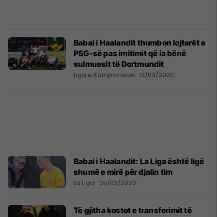
Babai i Haalandit thumbon lojtarët e
PSG-së pas imitimit që ia bënë
sulmuesit të Dortmundit
Liga e Kampionëve
13/03/2020
Babai i Haalandit: La Liga është ligë
shumë e mirë për djalin tim
La Liga
05/03/2020
Të gjitha kostot e transferimit të