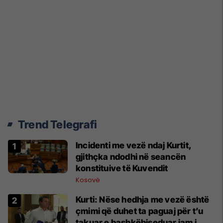
Trend Telegrafi
Incidenti me vezë ndaj Kurtit,
gjithçka ndodhi në seancën
konstituive të Kuvendit
Kosovë
Kurti: Nëse hedhja me vezë është
çmimi që duhet ta paguaj për t’u
takuar e bashkëbiseduar jam i