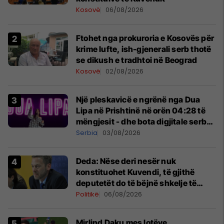
Kosovë
06/08/2026
Ftohet nga prokuroria e Kosovës për
krime lufte, ish-gjenerali serb thotë
se dikush e tradhtoi në Beograd
Kosovë
02/08/2026
Një pleskavicë e ngrënë nga Dua
Lipa në Prishtinë në orën 04:28 të
mëngjesit - dhe bota digjitale serbe
shpall gjendjen e luftës
Serbia
03/08/2026
Deda: Nëse deri nesër nuk
konstituohet Kuvendi, të gjithë
deputetët do të bëjnë shkelje të
rëndë kushtetuese
Politikë
06/08/2026
Mirlind Daku mes lotëve