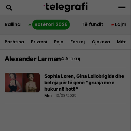
Ballina
Botërori 2026
Të fundit
Lajme
Prishtina
Prizreni
Peja
Ferizaj
Gjakova
Mitrov
Alexander Larman
4 Artikuj
Sophia Loren, Gina Lollobrigida dhe
beteja për të qenë “gruaja më e
bukur në botë”
Filmi
13/08/2025