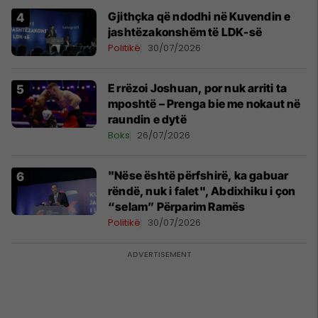
Gjithçka që ndodhi në Kuvendin e
jashtëzakonshëm të LDK-së
Politikë
30/07/2026
E rrëzoi Joshuan, por nuk arriti ta
mposhtë – Prenga bie me nokaut në
raundin e dytë
Boks
26/07/2026
"Nëse është përfshirë, ka gabuar
rëndë, nuk i falet", Abdixhiku i çon
“selam” Përparim Ramës
Politikë
30/07/2026