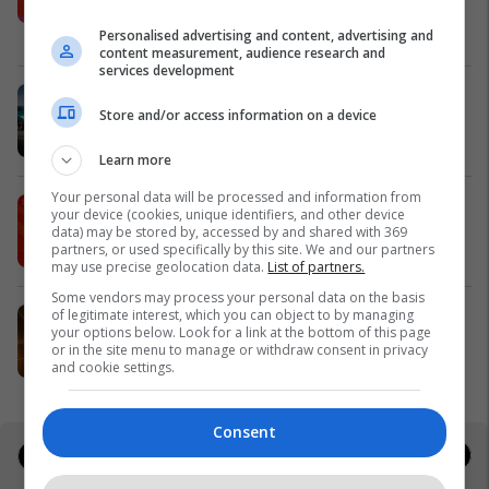
shpërblime instant!
Meridian
Personalised advertising and content, advertising and
content measurement, audience research and
services development
Zgjidhni një nga katër modelet tuaja
Store and/or access information on a device
të preferuara Peugeot
Peugot Kosova
Learn more
Your personal data will be processed and information from
IPKO vazhdon partneritetin me
your device (cookies, unique identifiers, and other device
Sunny Hill Festival 2026
data) may be stored by, accessed by and shared with 369
partners, or used specifically by this site. We and our partners
IPKO
may use precise geolocation data.
List of partners.
Some vendors may process your personal data on the basis
of legitimate interest, which you can object to by managing
EXPO DIASPORA 2026 mbahet më
your options below. Look for a link at the bottom of this page
3, 4 dhe 5 gusht në Prishtinë
or in the site menu to manage or withdraw consent in privacy
Expo Prishtina
and cookie settings.
Consent
Jobs
Real Estate