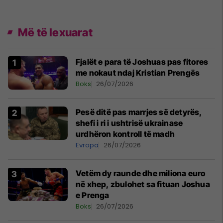
Më të lexuarat
Fjalët e para të Joshuas pas fitores
me nokaut ndaj Kristian Prengës
Boks
26/07/2026
Pesë ditë pas marrjes së detyrës,
shefi i ri i ushtrisë ukrainase
urdhëron kontroll të madh
Evropa
26/07/2026
Vetëm dy raunde dhe miliona euro
në xhep, zbulohet sa fituan Joshua
e Prenga
Boks
26/07/2026