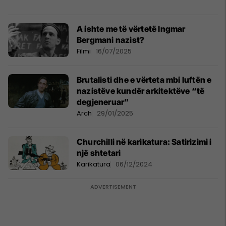
A ishte me të vërtetë Ingmar
Bergmani nazist?
Filmi
16/07/2025
Brutalisti dhe e vërteta mbi luftën e
nazistëve kundër arkitektëve “të
degjeneruar”
Arch
29/01/2025
Churchilli në karikatura: Satirizimi i
një shtetari
Karikatura
06/12/2024