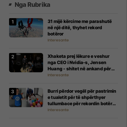
Nga Rubrika
31 mijë kërcime me parashutë
në një ditë, thyhet rekord
botëror
Interesante
Xhaketa prej lëkure e veshur
nga CEO i Nvidia-s, Jensen
Huang - shitet në ankand për
gati një milion dollarë
Interesante
Burri përdor vegël për pastrimin
e tualetit për të shpërthyer
tullumbace për rekordin botëror
Guinness
Interesante