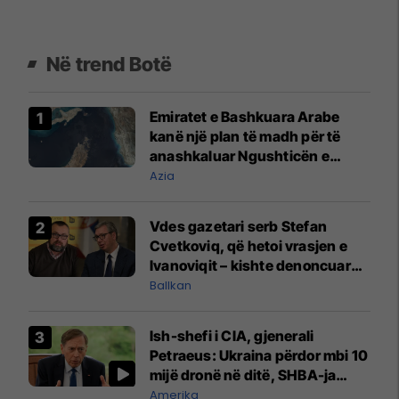
Në trend Botë
Emiratet e Bashkuara Arabe
kanë një plan të madh për të
anashkaluar Ngushticën e
Hormuzit
Azia
Vdes gazetari serb Stefan
Cvetkoviq, që hetoi vrasjen e
Ivanoviqit – kishte denoncuar
kërcënime ndaj vëllezërve
Ballkan
Vuçiq
Ish-shefi i CIA, gjenerali
Petraeus: Ukraina përdor mbi 10
mijë dronë në ditë, SHBA-ja
mbetet shumë prapa në
Amerika