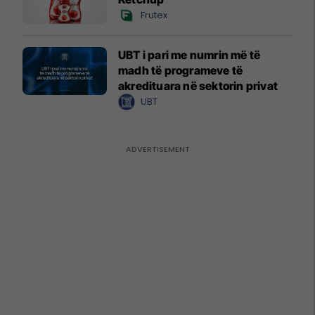
Frutex
UBT i pari me numrin më të
madh të programeve të
akredituara në sektorin privat
UBT