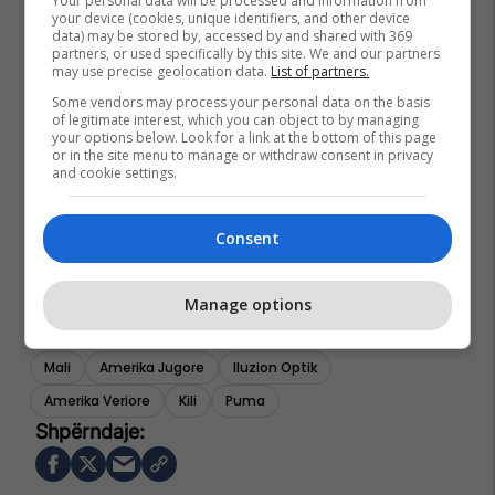
Your personal data will be processed and information from
your device (cookies, unique identifiers, and other device
data) may be stored by, accessed by and shared with 369
partners, or used specifically by this site. We and our partners
may use precise geolocation data.
List of partners.
Some vendors may process your personal data on the basis
of legitimate interest, which you can object to by managing
your options below. Look for a link at the bottom of this page
or in the site menu to manage or withdraw consent in privacy
and cookie settings.
Consent
Manage options
Mali
Amerika Jugore
Iluzion Optik
Amerika Veriore
Kili
Puma