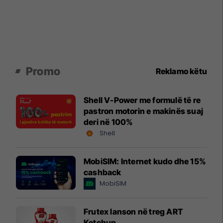
Promo
Reklamo këtu
Shell V-Power me formulë të re
pastron motorin e makinës suaj
deri në 100%
Shell
MobiSIM: Internet kudo dhe 15%
cashback
MobiSIM
Frutex lanson në treg ART
Ketchup