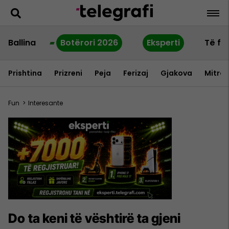
Ballina
Botërori 2026
Eksperti
Të fu
Prishtina
Prizreni
Peja
Ferizaj
Gjakova
Mitrov
Fun
>
Interesante
Do ta keni të vështirë ta gjeni