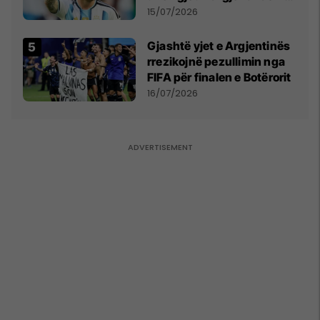
më të mirë në botë
15/07/2026
Gjashtë yjet e Argjentinës
rrezikojnë pezullimin nga
FIFA për finalen e Botërorit
16/07/2026