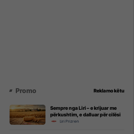
Promo
Reklamo këtu
Sempre nga Liri – e krijuar me
përkushtim, e dalluar për cilësi
Liri Prizren