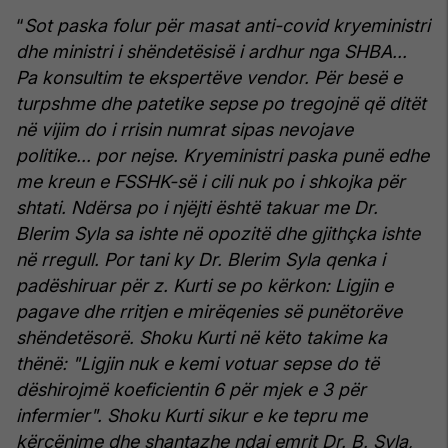
“
Sot paska folur për masat anti-covid kryeministri
dhe ministri i shëndetësisë i ardhur nga SHBA...
Pa konsultim te ekspertëve vendor. Për besë e
turpshme dhe patetike sepse po tregojnë që ditët
në vijim do i rrisin numrat sipas nevojave
politike... por nejse.
Kryeministri paska punë edhe
me kreun e FSSHK-së i cili nuk po i shkojka për
shtati. Ndërsa po i njëjti është takuar me Dr.
Blerim Syla sa ishte në opozitë dhe gjithçka ishte
në rregull. Por tani ky Dr. Blerim Syla qenka i
padëshiruar për z. Kurti se po kërkon:
Ligjin e
pagave dhe rritjen e mirëqenies së punëtorëve
shëndetësorë. Shoku Kurti në këto takime ka
thënë: "Ligjin nuk e kemi votuar sepse do të
dëshirojmë koeficientin 6 për mjek e 3 për
infermier".
Shoku Kurti sikur e ke tepru me
kërcënime dhe shantazhe ndaj emrit Dr. B. Syla,