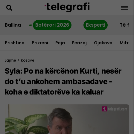
Ballina
Botërori 2026
Eksperti
Të fu
Prishtina
Prizreni
Peja
Ferizaj
Gjakova
Mitrov
Lajme
>
Kosovë
Syla: Po na kërcënon Kurti, nesër
do t’u ankohem ambasadave -
koha e diktatorëve ka kaluar