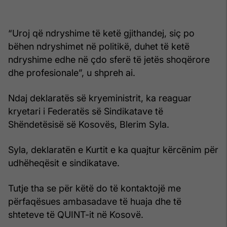
“Uroj që ndryshime të ketë gjithandej, siç po
bëhen ndryshimet në politikë, duhet të ketë
ndryshime edhe në çdo sferë të jetës shoqërore
dhe profesionale”, u shpreh ai.
Ndaj deklaratës së kryeministrit, ka reaguar
kryetari i Federatës së Sindikatave të
Shëndetësisë së Kosovës, Blerim Syla.
Syla, deklaratën e Kurtit e ka quajtur kërcënim për
udhëheqësit e sindikatave.
Tutje tha se për këtë do të kontaktojë me
përfaqësues ambasadave të huaja dhe të
shteteve të QUINT-it në Kosovë.