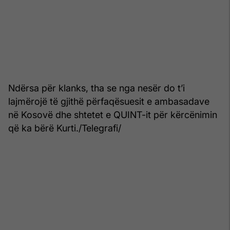
Ndërsa për klanks, tha se nga nesër do t’i
lajmërojë të gjithë përfaqësuesit e ambasadave
në Kosovë dhe shtetet e QUINT-it për kërcënimin
që ka bërë Kurti./Telegrafi/