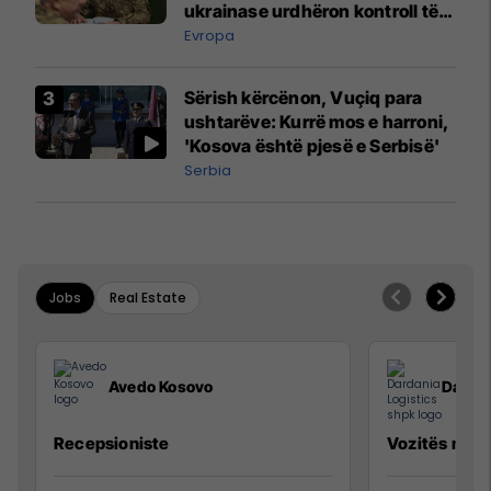
ukrainase urdhëron kontroll të
madh
Evropa
Sërish kërcënon, Vuçiq para
ushtarëve: Kurrë mos e harroni,
'Kosova është pjesë e Serbisë'
Serbia
Jobs
Real Estate
Avedo Kosovo
Dardan
Recepsioniste
Vozitës me K