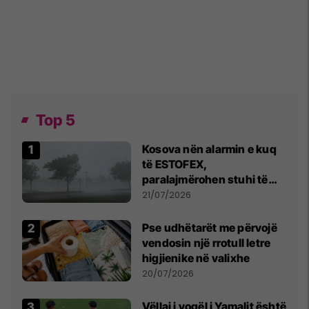
Top 5
Kosova nën alarmin e kuq
të ESTOFEX,
paralajmërohen stuhi të
fuqishme me breshër dhe
21/07/2026
erëra të forta
Pse udhëtarët me përvojë
vendosin një rrotull letre
higjienike në valixhe
20/07/2026
Vëllai i vogël i Yamalit është