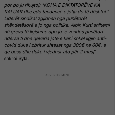
por po ju rikujtoj: "KOHA E DIKTATORËVE KA
KALUAR dhe çdo tendencë e jotja do të dështoj."
Liderët sindikal zgjidhen nga punëtorët
shëndetësorë e jo nga politika.
Albin Kurti shihemi
në greva të ligjshme apo jo, e vendos punëtori
ndërsa ti dhe qeveria jote e keni shkel ligjin anti-
covid duke i zbritur shtesat nga 300€ ne 60€, e
qe besa dhe duke i vjedhur ato për 2 muaj
”,
shkroi Syla.