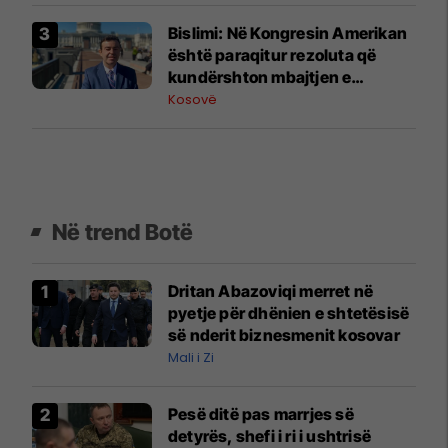
Bislimi: Në Kongresin Amerikan
është paraqitur rezoluta që
kundërshton mbajtjen e
Asamblesë Parlamentare të
Kosovë
OSBE-së në Beograd
Në trend Botë
Dritan Abazoviqi merret në
pyetje për dhënien e shtetësisë
së nderit biznesmenit kosovar
Mali i Zi
Pesë ditë pas marrjes së
detyrës, shefi i ri i ushtrisë