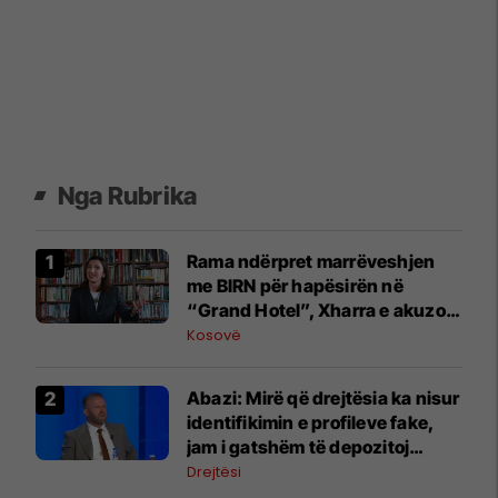
Nga Rubrika
Rama ndërpret marrëveshjen
me BIRN për hapësirën në
“Grand Hotel”, Xharra e akuzon
për hakmarrje
Kosovë
Abazi: Mirë që drejtësia ka nisur
identifikimin e profileve fake,
jam i gatshëm të depozitoj
dëshmi
Drejtësi