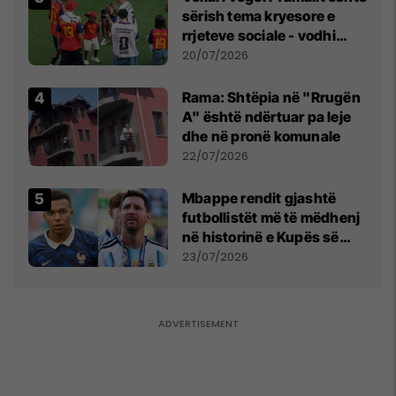
sërish tema kryesore e
rrjeteve sociale - vodhi
vëmendjen pas finales së
20/07/2026
Kupës së Botës
Rama: Shtëpia në "Rrugën
A" është ndërtuar pa leje
dhe në pronë komunale
22/07/2026
Mbappe rendit gjashtë
futbollistët më të mëdhenj
në historinë e Kupës së
Botës, Messi mbetet i dyti
23/07/2026