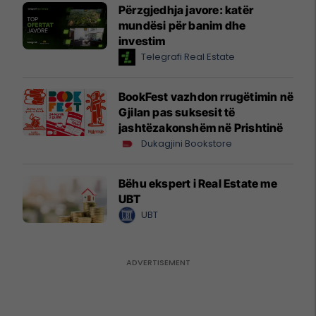
Përzgjedhja javore: katër
mundësi për banim dhe
investim
Telegrafi Real Estate
BookFest vazhdon rrugëtimin në
Gjilan pas suksesit të
jashtëzakonshëm në Prishtinë
Dukagjini Bookstore
Bëhu ekspert i Real Estate me
UBT
UBT