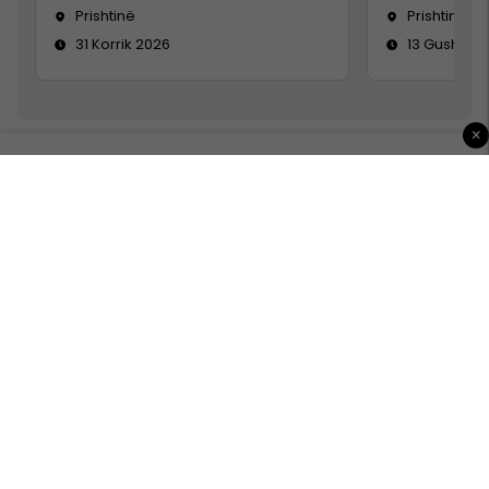
Prishtinë
Prishtinë
31 Korrik 2026
13 Gusht 20
×