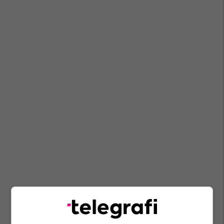
Qmk-Maqedoni Qendra Për Menaxhim Me Kriza