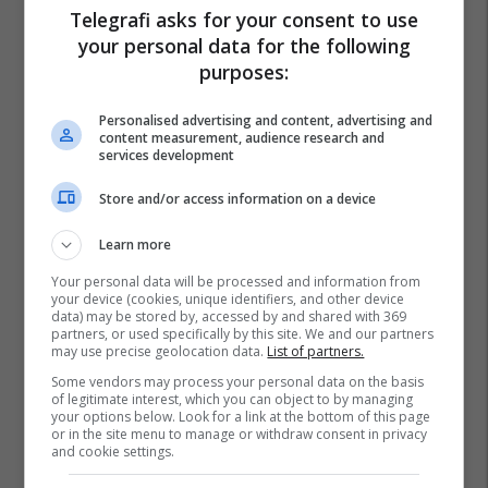
Telegrafi asks for your consent to use
your personal data for the following
purposes:
Personalised advertising and content, advertising and
content measurement, audience research and
services development
Store and/or access information on a device
Learn more
Your personal data will be processed and information from
your device (cookies, unique identifiers, and other device
data) may be stored by, accessed by and shared with 369
partners, or used specifically by this site. We and our partners
may use precise geolocation data.
List of partners.
Some vendors may process your personal data on the basis
of legitimate interest, which you can object to by managing
your options below. Look for a link at the bottom of this page
or in the site menu to manage or withdraw consent in privacy
and cookie settings.