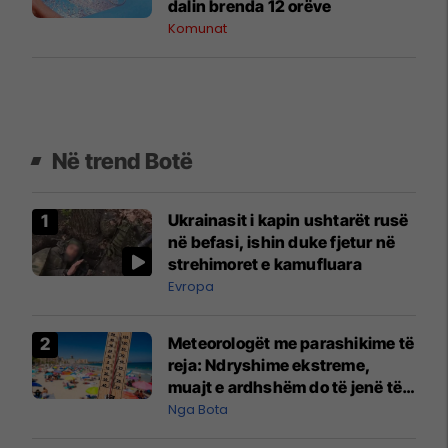
dalin brenda 12 orëve
Komunat
Në trend Botë
Ukrainasit i kapin ushtarët rusë
në befasi, ishin duke fjetur në
strehimoret e kamufluara
Evropa
Meteorologët me parashikime të
reja: Ndryshime ekstreme,
muajt e ardhshëm do të jenë të
pazakontë
Nga Bota