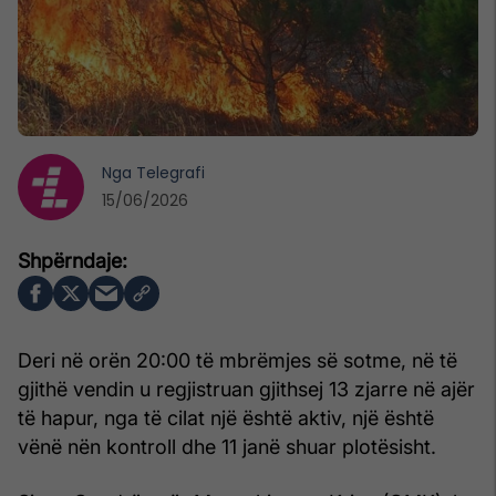
Nga
Telegrafi
15/06/2026
Deri në orën 20:00 të mbrëmjes së sotme, në të
gjithë vendin u regjistruan gjithsej 13 zjarre në ajër
të hapur, nga të cilat një është aktiv, një është
vënë nën kontroll dhe 11 janë shuar plotësisht.