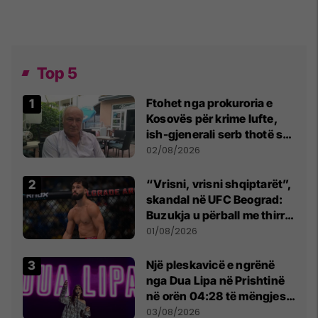
Top 5
Ftohet nga prokuroria e
Kosovës për krime lufte,
ish-gjenerali serb thotë se
dikush e tradhtoi në
02/08/2026
Beograd
“Vrisni, vrisni shqiptarët”,
skandal në UFC Beograd:
Buzukja u përball me thirrje
anti-shqiptare nga
01/08/2026
tribunat
Një pleskavicë e ngrënë
nga Dua Lipa në Prishtinë
në orën 04:28 të mëngjesit
- dhe bota digjitale serbe
03/08/2026