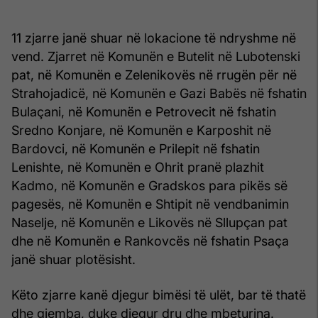
11 zjarre janë shuar në lokacione të ndryshme në
vend. Zjarret në Komunën e Butelit në Lubotenski
pat, në Komunën e Zelenikovës në rrugën për në
Strahojadicë, në Komunën e Gazi Babës në fshatin
Bulaçani, në Komunën e Petrovecit në fshatin
Sredno Konjare, në Komunën e Karposhit në
Bardovci, në Komunën e Prilepit në fshatin
Lenishte, në Komunën e Ohrit pranë plazhit
Kadmo, në Komunën e Gradskos para pikës së
pagesës, në Komunën e Shtipit në vendbanimin
Naselje, në Komunën e Likovës në Sllupçan pat
dhe në Komunën e Rankovcës në fshatin Psaça
janë shuar plotësisht.
Këto zjarre kanë djegur bimësi të ulët, bar të thatë
dhe gjemba, duke djegur dru dhe mbeturina.