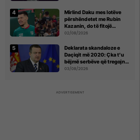
shpall gjendjen e luftës
Mirlind Daku mes lotëve
përshëndetet me Rubin
Kazanin, do të fitojë
miliona te Spartak Moska
02/08/2026
​Deklarata skandaloze e
Daçiqit më 2020: Çka t'u
bëjmë serbëve që tregojnë
ku janë varrosur shqiptarët
03/08/2026
në Serbi