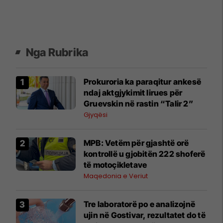
Nga Rubrika
Prokuroria ka paraqitur ankesë
ndaj aktgjykimit lirues për
Gruevskin në rastin “Talir 2”
Gjyqësi
MPB: Vetëm për gjashtë orë
kontrollë u gjobitën 222 shoferë
të motoçikletave
Maqedonia e Veriut
Tre laboratorë po e analizojnë
ujin në Gostivar, rezultatet do të