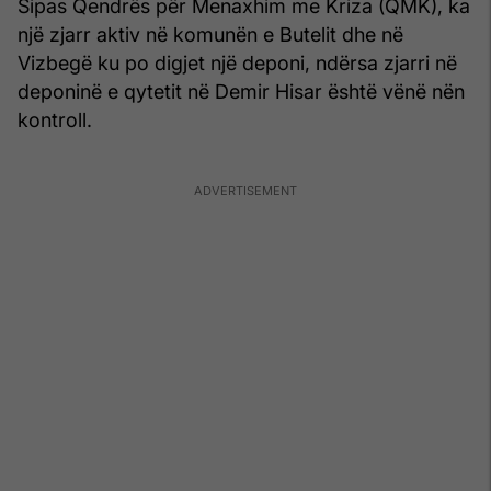
Sipas Qendrës për Menaxhim me Kriza (QMK), ka
një zjarr aktiv në komunën e Butelit dhe në
Vizbegë ku po digjet një deponi, ndërsa zjarri në
deponinë e qytetit në Demir Hisar është vënë nën
kontroll.