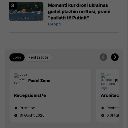
Momenti kur droni ukrainas
godet plazhin në Rusi, pranë
"pallatit të Putinit"
Evropa
Jobs
Real Estate
Padel Zone
Flex B
Recepsionist/e
Architect
Prishtine
Prishtinë
31 Gusht 2026
6 Shtator 2