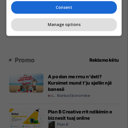
Consent
Manage options
Promo
Reklamo këtu
A po don me rrnu n’deti?
Kursimet mund t’ju sjellin një
banesë
Banka Ekonomike
Plan B Creative rrit ndikimin e
biznesit tuaj online
Plan B