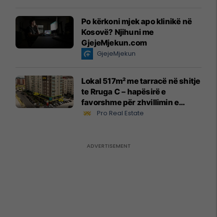
Po kërkoni mjek apo klinikë në
Kosovë? Njihuni me
GjejeMjekun.com
GjejeMjekun
Lokal 517m² me tarracë në shitje
te Rruga C – hapësirë e
favorshme për zhvillimin e
biznesit #15796
Pro Real Estate