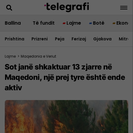
Ballina
Të fundit
Lajme
Botë
Ekono
Prishtina
Prizreni
Peja
Ferizaj
Gjakova
Mitrov
Lajme
>
Maqedonia e Veriut
Sot janë shkaktuar 13 zjarre në
Maqedoni, një prej tyre është ende
aktiv