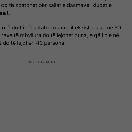
li do të zbatohet për sallat e dasmave, klubet e
inat.
ktorë do t’i përshtaten manualit ekzistues ku në 30
irave të mbyllura do të lejohet puna, e që i bie në
ë do të lejohen 40 persona.