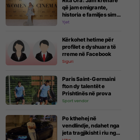
Rita Ora: Jam krenare
që jam emigrante,
historia e familjes sime
më ka bërë më të fortë
Yjet
Kërkohet hetime për
profilet e dyshuara të
rreme në Facebook
Siguri
Paris Saint-Germaini
fton dy talentët e
Prishtinës në prova
Sport vendor
Po kthehej në
vendlindje, ndahet nga
jeta tragjikisht i riu nga