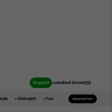
Eksperti
Jobs
Real Estate
style
Shëndeti
Fun
Newsletter