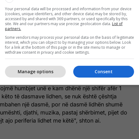
hen me dasmat kanë pasur humbje diku rreth 1
Your personal data will be processed and information from your device
(cookies, unique identifiers, and other device data) may be stored by,
accessed by and shared with 369 partners, or used specifically by this
site. We and our partners may use precise geolocation data.
List of
të se mjetet e parapara nga Ligji i Rimëkëmbjes
partners.
rë për këtë sektor, ani pse se bizneset e kësaj
Some vendors may process your personal data on the basis of legitimate
ditë janë të mbyllura.
interest, which you can object to by managing your options below. Look
for a link at the bottom of this page or in the site menu to manage or
withdraw consent in privacy and cookie settings.
ri më e atakuar, ka raste në disa veprimtari, disa
50 ditshin e kanë kaluar edhe asnjë ditë nuk kanë
Manage options
Consent
 ende nuk e gjet atë formën se si t’iu ndihmojë. Prej
rej Ligjit të Rimëkëmbjes ende nuk ka filluar as me
kojmë humbjet unë e kam dhënë një shifër afër 1
 këto të dasmave lidhen, se nuk është çështja
 mbahen një dasmë, por në dasmë lidhën shumë
qumështi, djathi, muzika, pastaj shërbimet, pijet do
jt ajo periferia lidhet me këtë", shton ai.