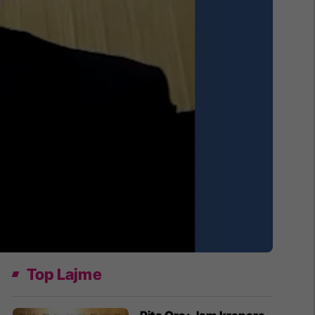
Top Lajme