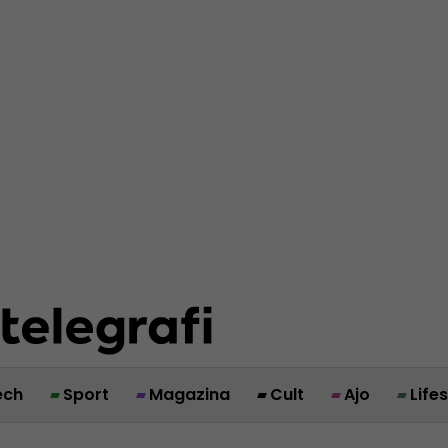
ech
Sport
Magazina
Cult
Ajo
Life