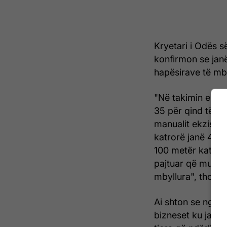
Kryetari i Odës s
konfirmon se janë
hapësirave të mby
"Në takimin e fun
35 për qind të si
manualit ekzistu
katrorë janë 4 ve
100 metër katror
pajtuar që mund t
mbyllura", thotë
Ai shton se nga 
bizneset ku janë 