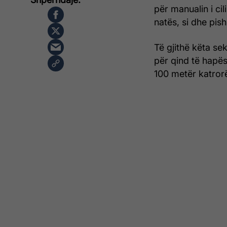
për manualin i ci
natës, si dhe pish
Të gjithë këta se
për qind të hapës
100 metër katror