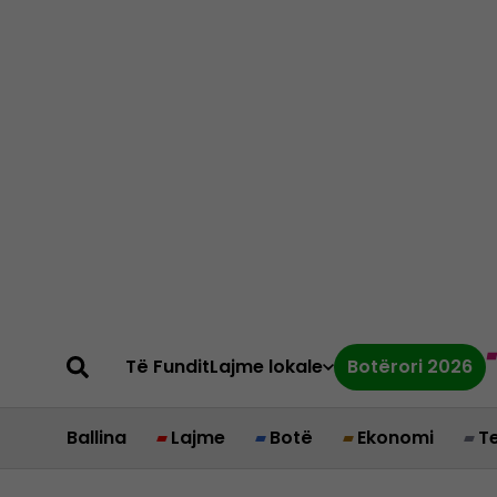
Të Fundit
Lajme lokale
Botërori 2026
Ballina
Lajme
Botë
Ekonomi
T