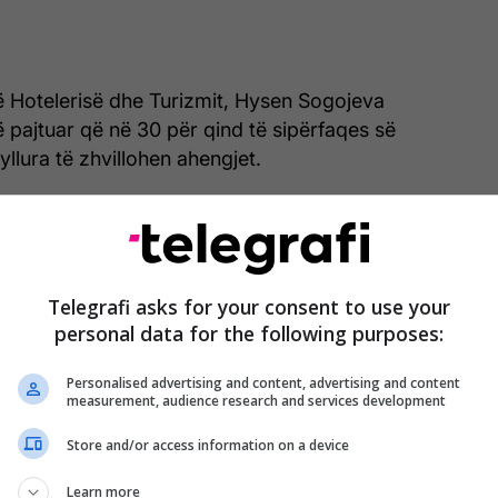
ë Hotelerisë dhe Turizmit, Hysen Sogojeva
 pajtuar që në 30 për qind të sipërfaqes së
llura të zhvillohen ahengjet.
dit ne jemi pajtuar që e para diku 30 për qind deri
përfaqes së sallave të lëshohen, duke ju përshtat
es. Manuali ekzistues tregon që në çdo 10 metër
ta, kështu që nëse e marrim ne na del që në çdo
Telegrafi asks for your consent to use your
 40 persona. Kështu me 30 për qind e kësaj ne jemi
personal data for the following purposes:
ë zhvillohen ahengjet edhe në hapësira të
Personalised advertising and content, advertising and content
 Sogojeva për KosovaPress.
measurement, audience research and services development
mosmbajtja e dasmave nuk u ndikuan vetëm
Store and/or access information on a device
zhvilluar dasmat dhe ahengjet. Sipas tij ndërmarrjet
Learn more