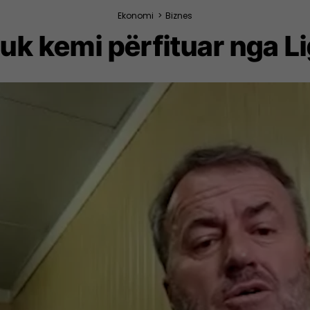
Ekonomi
>
Biznes
uk kemi përfituar nga Li