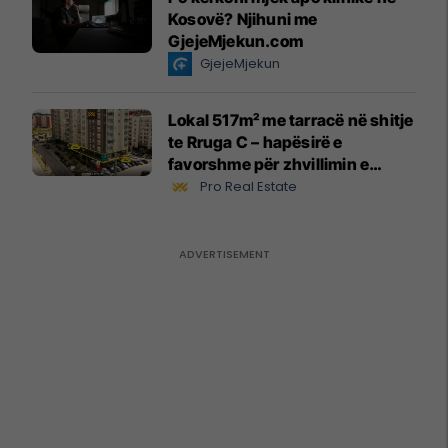
Kosovë? Njihuni me
GjejeMjekun.com
GjejeMjekun
Lokal 517m² me tarracë në shitje
te Rruga C – hapësirë e
favorshme për zhvillimin e
biznesit #15796
Pro Real Estate