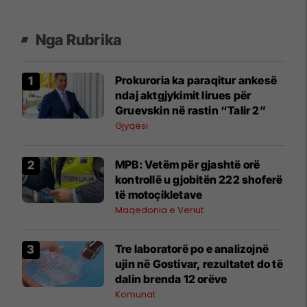
Nga Rubrika
Prokuroria ka paraqitur ankesë
ndaj aktgjykimit lirues për
Gruevskin në rastin “Talir 2”
Gjyqësi
MPB: Vetëm për gjashtë orë
kontrollë u gjobitën 222 shoferë
të motoçikletave
Maqedonia e Veriut
Tre laboratorë po e analizojnë
ujin në Gostivar, rezultatet do të
dalin brenda 12 orëve
Komunat