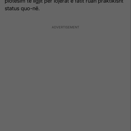
plotësim të ligjit për lojërat e fatit ruan praktikisht
status quo-në.