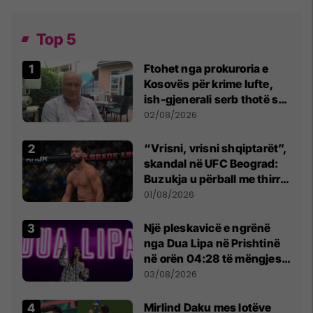
Top 5
Ftohet nga prokuroria e
Kosovës për krime lufte,
ish-gjenerali serb thotë se
dikush e tradhtoi në
02/08/2026
Beograd
“Vrisni, vrisni shqiptarët”,
skandal në UFC Beograd:
Buzukja u përball me thirrje
anti-shqiptare nga
01/08/2026
tribunat
Një pleskavicë e ngrënë
nga Dua Lipa në Prishtinë
në orën 04:28 të mëngjesit
- dhe bota digjitale serbe
03/08/2026
shpall gjendjen e luftës
Mirlind Daku mes lotëve