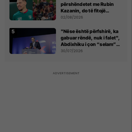
përshëndetet me Rubin
Kazanin, do të fitojë
miliona te Spartak Moska
02/08/2026
"Nëse është përfshirë, ka
gabuar rëndë, nuk i falet",
Abdixhiku i çon “selam”
Përparim Ramës
30/07/2026