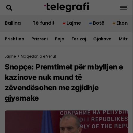
Ballina
Të fundit
Lajme
Botë
Ekono
Prishtina
Prizreni
Peja
Ferizaj
Gjakova
Mitrov
Lajme
>
Maqedonia e Veriut
Snopçe: Premtimet për mbylljen e
kazinove nuk mund të
zëvendësohen me zgjidhje
gjysmake