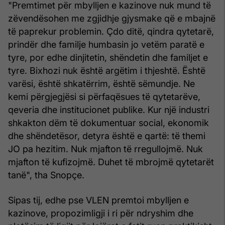
"Premtimet për mbylljen e kazinove nuk mund të
zëvendësohen me zgjidhje gjysmake që e mbajnë
të paprekur problemin. Çdo ditë, qindra qytetarë,
prindër dhe familje humbasin jo vetëm paratë e
tyre, por edhe dinjitetin, shëndetin dhe familjet e
tyre. Bixhozi nuk është argëtim i thjeshtë. Është
varësi, është shkatërrim, është sëmundje. Ne
kemi përgjegjësi si përfaqësues të qytetarëve,
qeveria dhe institucionet publike. Kur një industri
shkakton dëm të dokumentuar social, ekonomik
dhe shëndetësor, detyra është e qartë: të themi
JO pa hezitim. Nuk mjafton të rregullojmë. Nuk
mjafton të kufizojmë. Duhet të mbrojmë qytetarët
tanë", tha Snopçe.
Sipas tij, edhe pse VLEN premtoi mbylljen e
kazinove, propozimligji i ri për ndryshim dhe