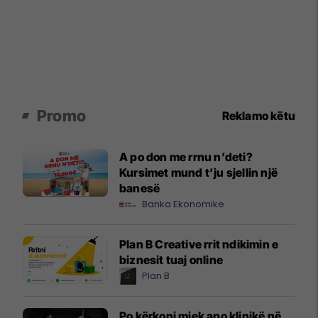
Promo
Reklamo këtu
A po don me rrnu n’deti?
Kursimet mund t’ju sjellin një
banesë
Banka Ekonomike
Plan B Creative rrit ndikimin e
biznesit tuaj online
Plan B
Po kërkoni mjek apo klinikë në