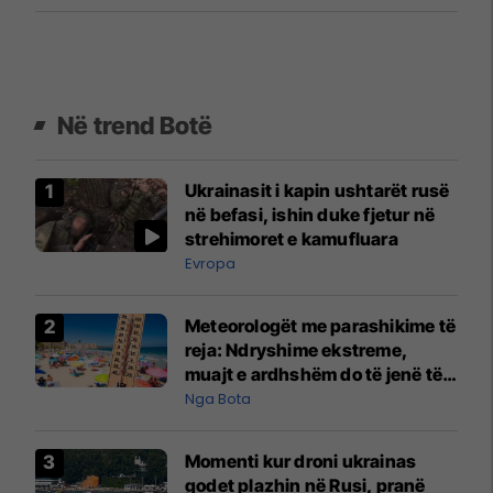
Në trend Botë
Ukrainasit i kapin ushtarët rusë
në befasi, ishin duke fjetur në
strehimoret e kamufluara
Evropa
Meteorologët me parashikime të
reja: Ndryshime ekstreme,
muajt e ardhshëm do të jenë të
pazakontë
Nga Bota
Momenti kur droni ukrainas
godet plazhin në Rusi, pranë