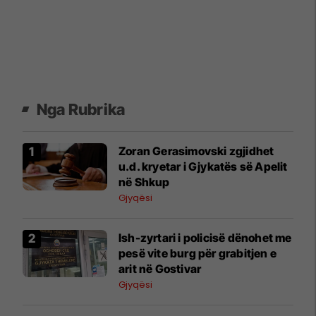
Nga Rubrika
Zoran Gerasimovski zgjidhet
u.d. kryetar i Gjykatës së Apelit
në Shkup
Gjyqësi
Ish-zyrtari i policisë dënohet me
pesë vite burg për grabitjen e
arit në Gostivar
Gjyqësi