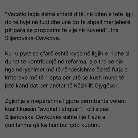
"Vacatio legis është shtatë ditë, në ditën e tetë ligji
do të hyjë në fuqi dhe unë do ta shpall menjëherë,
përpara se propozimi të vijë në Kuvend", tha
Siljanovska-Davkova.
Kur u pyet se çfarë është kyçe në ligjin e ri dhe si
duhet të kontribuojë në reforma, ajo tha se një
nga ndryshimet më të rëndësishme është futja e
kritereve më të rrepta për atë se kush mund të
jetë kandidat për anëtar të Këshillit Gjyqësor.
Zgjidhja e mëparshme ligjore përmbante vetëm
kualifikuesin “avokat i shquar”, i cili sipas
Siljanovska-Davkovës është një frazë e
çuditshme që ka humbur çdo kuptim.