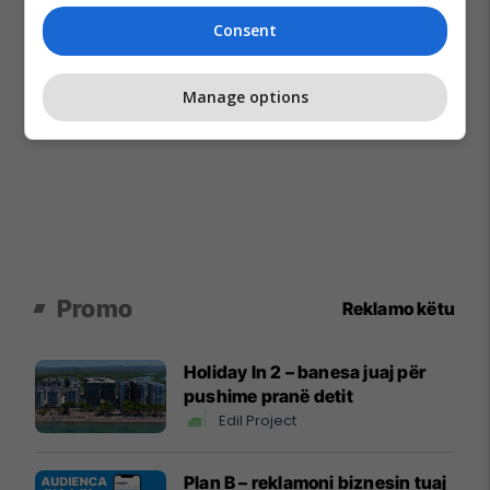
Consent
Manage options
Promo
Reklamo këtu
Holiday In 2 – banesa juaj për
pushime pranë detit
Edil Project
Plan B – reklamoni biznesin tuaj