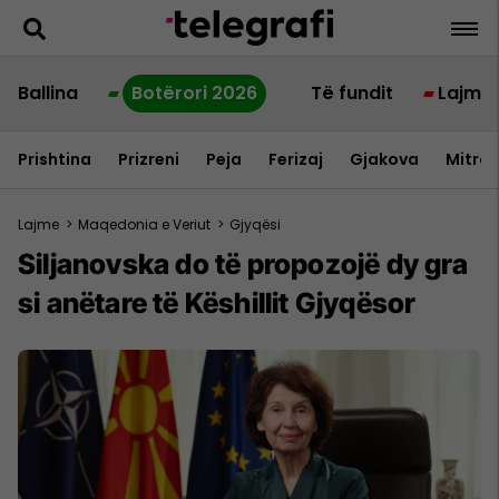
Ballina
Botërori 2026
Të fundit
Lajme
Prishtina
Prizreni
Peja
Ferizaj
Gjakova
Mitrov
Lajme
>
Maqedonia e Veriut
>
Gjyqësi
Siljanovska do të propozojë dy gra
si anëtare të Këshillit Gjyqësor