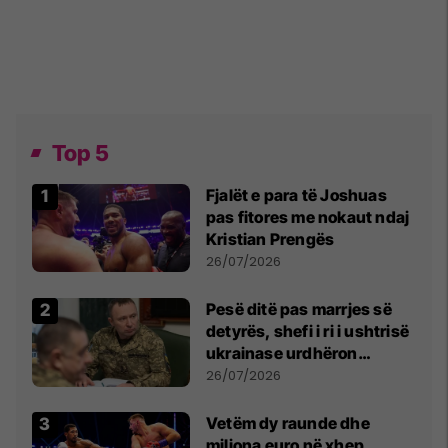
Top 5
Fjalët e para të Joshuas
pas fitores me nokaut ndaj
Kristian Prengës
26/07/2026
Pesë ditë pas marrjes së
detyrës, shefi i ri i ushtrisë
ukrainase urdhëron
kontroll të madh
26/07/2026
Vetëm dy raunde dhe
miliona euro në xhep,