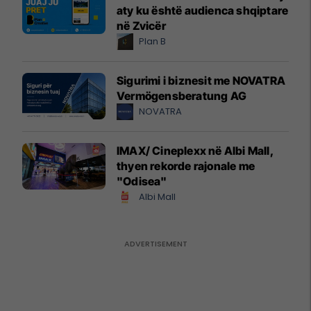
aty ku është audienca shqiptare
në Zvicër
Plan B
Sigurimi i biznesit me NOVATRA
Vermögensberatung AG
NOVATRA
IMAX/ Cineplexx në Albi Mall,
thyen rekorde rajonale me
"Odisea"
Albi Mall