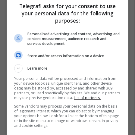
Telegrafi asks for your consent to use
Këshilli Gjyqësor I Maqedonisë
your personal data for the following
Gordana Siljanovska-Davkova
purposes:
Personalised advertising and content, advertising and
content measurement, audience research and
services development
Store and/or access information on a device
Learn more
Your personal data will be processed and information from
your device (cookies, unique identifiers, and other device
data) may be stored by, accessed by and shared with 369
partners, or used specifically by this site. We and our partners
may use precise geolocation data.
List of partners.
Some vendors may process your personal data on the basis
of legitimate interest, which you can object to by managing
your options below. Look for a link at the bottom of this page
or in the site menu to manage or withdraw consent in privacy
and cookie settings.