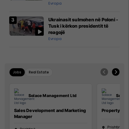
ngritën në ajër për të
Evropa
interceptuar fluturaken e Qatar
Airways që po shkonte drejt
Ukrainasit sulmohen në Poloni -
Mançesterit
Tusk i kërkon presidentit të
reagojë
Evropa
Jobs
Real Estate
Solace Management Ltd
Solac
Sales Development and Marketing
Property Ma
Manager
Prishtinë