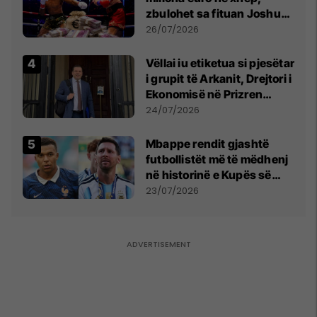
zbulohet sa fituan Joshua
e Prenga
26/07/2026
Vëllai iu etiketua si pjesëtar
i grupit të Arkanit, Drejtori i
Ekonomisë në Prizren
mohon pretendimet
24/07/2026
Mbappe rendit gjashtë
futbollistët më të mëdhenj
në historinë e Kupës së
Botës, Messi mbetet i dyti
23/07/2026