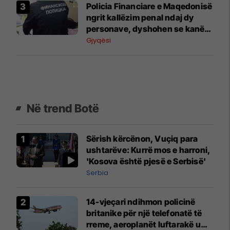
Policia Financiare e Maqedonisë
ngrit kallëzim penal ndaj dy
personave, dyshohen se kanë
dëmtuar buxhetin e shtetit për
Gjyqësi
3.85 milionë denarë
Në trend Botë
Sërish kërcënon, Vuçiq para
ushtarëve: Kurrë mos e harroni,
'Kosova është pjesë e Serbisë'
Serbia
14-vjeçari ndihmon policinë
britanike për një telefonatë të
rreme, aeroplanët luftarakë u