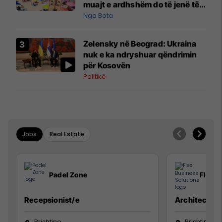
muajt e ardhshëm do të jenë të
pazakontë
Nga Bota
Zelensky në Beograd: Ukraina
nuk e ka ndryshuar qëndrimin
për Kosovën
Politikë
Jobs
Real Estate
Padel Zone
Flex B
Recepsionist/e
Architect
Prishtine
Prishtinë