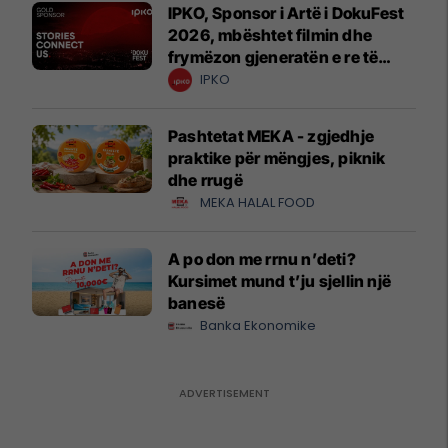
IPKO, Sponsor i Artë i DokuFest
2026, mbështet filmin dhe
frymëzon gjeneratën e re të
krijuesve
IPKO
Pashtetat MEKA - zgjedhje
praktike për mëngjes, piknik
dhe rrugë
MEKA HALAL FOOD
A po don me rrnu n’deti?
Kursimet mund t’ju sjellin një
banesë
Banka Ekonomike