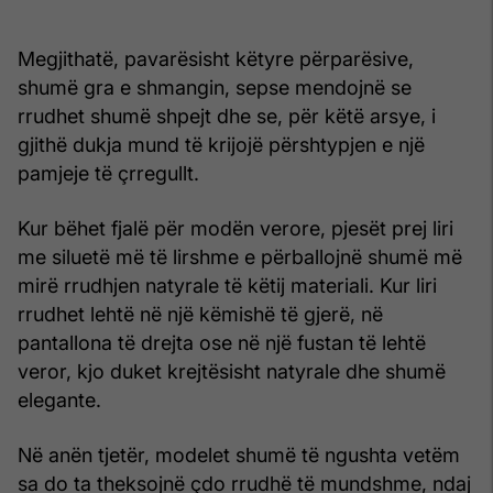
Megjithatë, pavarësisht këtyre përparësive,
shumë gra e shmangin, sepse mendojnë se
rrudhet shumë shpejt dhe se, për këtë arsye, i
gjithë dukja mund të krijojë përshtypjen e një
pamjeje të çrregullt.
Kur bëhet fjalë për modën verore, pjesët prej liri
me siluetë më të lirshme e përballojnë shumë më
mirë rrudhjen natyrale të këtij materiali. Kur liri
rrudhet lehtë në një këmishë të gjerë, në
pantallona të drejta ose në një fustan të lehtë
veror, kjo duket krejtësisht natyrale dhe shumë
elegante.
Në anën tjetër, modelet shumë të ngushta vetëm
sa do ta theksojnë çdo rrudhë të mundshme, ndaj