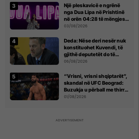
Një pleskavicë e ngrënë
nga Dua Lipa në Prishtinë
në orën 04:28 të mëngjesit
- dhe bota digjitale serbe
03/08/2026
shpall gjendjen e luftës
Deda: Nëse deri nesër nuk
konstituohet Kuvendi, të
gjithë deputetët do të
bëjnë shkelje të rëndë
06/08/2026
kushtetuese
“Vrisni, vrisni shqiptarët”,
skandal në UFC Beograd:
Buzukja u përball me thirrje
anti-shqiptare nga
01/08/2026
tribunat