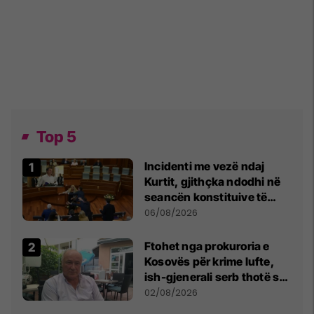
Top 5
Incidenti me vezë ndaj
Kurtit, gjithçka ndodhi në
seancën konstituive të
Kuvendit
06/08/2026
Ftohet nga prokuroria e
Kosovës për krime lufte,
ish-gjenerali serb thotë se
dikush e tradhtoi në
02/08/2026
Beograd