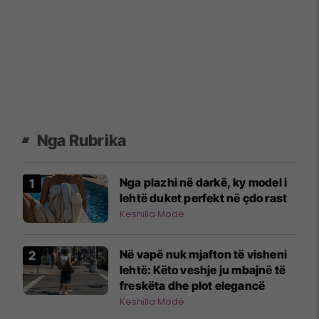
Nga Rubrika
Nga plazhi në darkë, ky model i
lehtë duket perfekt në çdo rast
Keshilla Modë
Në vapë nuk mjafton të visheni
lehtë: Këto veshje ju mbajnë të
freskëta dhe plot elegancë
Keshilla Modë