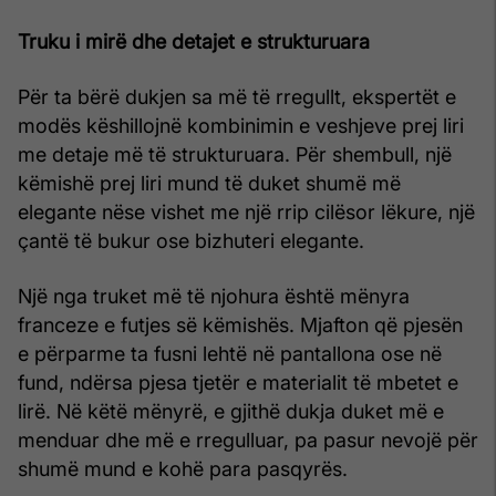
Truku i mirë dhe detajet e strukturuara
Për ta bërë dukjen sa më të rregullt, ekspertët e
modës këshillojnë kombinimin e veshjeve prej liri
me detaje më të strukturuara. Për shembull, një
këmishë prej liri mund të duket shumë më
elegante nëse vishet me një rrip cilësor lëkure, një
çantë të bukur ose bizhuteri elegante.
Një nga truket më të njohura është mënyra
franceze e futjes së këmishës. Mjafton që pjesën
e përparme ta fusni lehtë në pantallona ose në
fund, ndërsa pjesa tjetër e materialit të mbetet e
lirë. Në këtë mënyrë, e gjithë dukja duket më e
menduar dhe më e rregulluar, pa pasur nevojë për
shumë mund e kohë para pasqyrës.