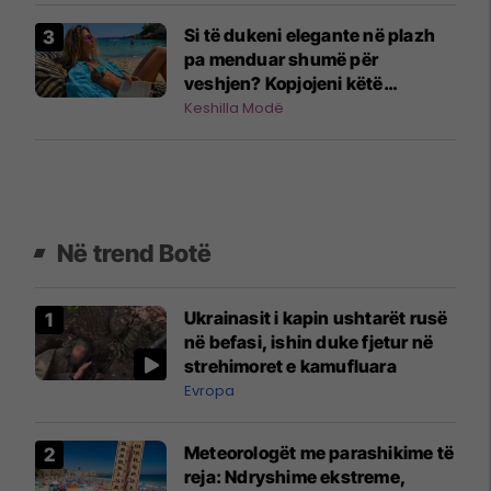
Si të dukeni elegante në plazh
pa menduar shumë për
veshjen? Kopjojeni këtë
kombinim!
Keshilla Modë
Në trend Botë
Ukrainasit i kapin ushtarët rusë
në befasi, ishin duke fjetur në
strehimoret e kamufluara
Evropa
Meteorologët me parashikime të
reja: Ndryshime ekstreme,