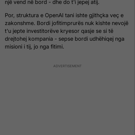
një vend në bord - dhe do t'i jepej atij.
Por, struktura e OpenAI tani ishte gjithçka veç e
zakonshme. Bordi jofitimprurës nuk kishte nevojë
t'u jepte investitorëve kryesor qasje se si të
drejtohej kompania - sepse bordi udhëhiqej nga
misioni i tij, jo nga fitimi.