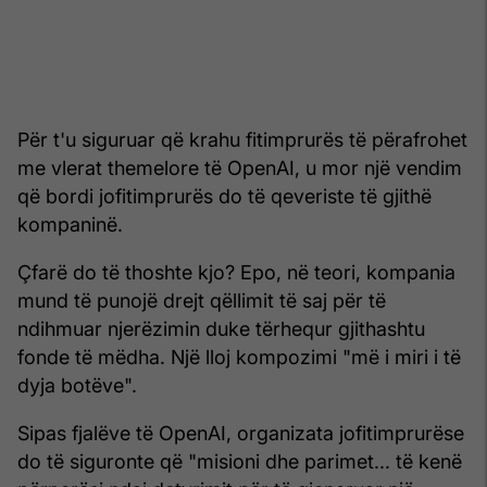
Për t'u siguruar që krahu fitimprurës të përafrohet
me vlerat themelore të OpenAI, u mor një vendim
që bordi jofitimprurës do të qeveriste të gjithë
kompaninë.
Çfarë do të thoshte kjo? Epo, në teori, kompania
mund të punojë drejt qëllimit të saj për të
ndihmuar njerëzimin duke tërhequr gjithashtu
fonde të mëdha. Një lloj kompozimi "më i miri i të
dyja botëve".
Sipas fjalëve të OpenAI, organizata jofitimprurëse
do të siguronte që "misioni dhe parimet... të kenë