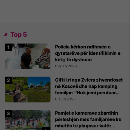
Top 5
Policia kërkon ndihmën e
qytetarëve për identifikimin e
këtij të dyshuari
02/07/2026
Çifti i ri nga Zvicra zhvendoset
në Kosovë dhe hap kamping
familjar: "Nuk jemi penduar
asnjë ditë"
01/07/2026
Pamjet e kamerave zbardhin
përleshjen mes familjarëve ku
mbetën të plagosur katër