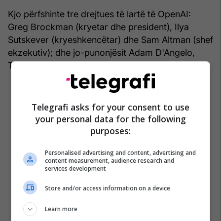
Kjo përfshinte tre drejtues të lartë të OpenAI:
Greg Brockman (kryetar dhe president), Ilya
Sutskever (kryeshkencëtar) dhe Sam Altman (shef
ekzekutiv); dhe jo-punonjësit Adam D'Angelo,
Tasha McCauley dhe Helen Toner.
Telegrafi asks for your consent to use
your personal data for the following
purposes:
Personalised advertising and content, advertising and
content measurement, audience research and
services development
Store and/or access information on a device
Learn more