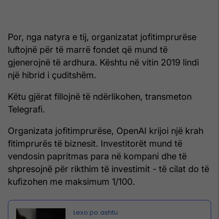
Por, nga natyra e tij, organizatat jofitimprurëse
luftojnë për të marrë fondet që mund të
gjenerojnë të ardhura. Kështu në vitin 2019 lindi
një hibrid i çuditshëm.
Këtu gjërat fillojnë të ndërlikohen, transmeton
Telegrafi.
Organizata jofitimprurëse, OpenAI krijoi një krah
fitimprurës të biznesit. Investitorët mund të
vendosin papritmas para në kompani dhe të
shpresojnë për rikthim të investimit - të cilat do të
kufizohen me maksimum 1/100.