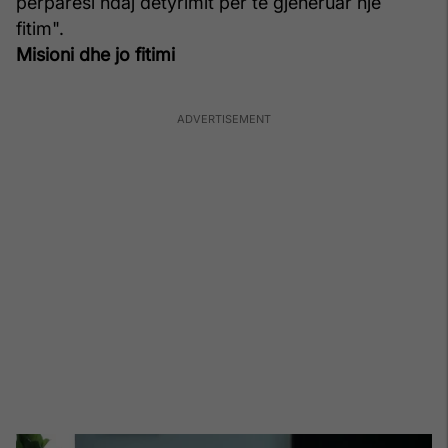
përparësi ndaj detyrimit për të gjeneruar një
fitim".
Misioni dhe jo fitimi