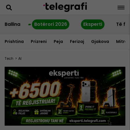
Ballina
Botërori 2026
Eksperti
Të fu
Prishtina
Prizreni
Peja
Ferizaj
Gjakova
Mitrov
Tech
>
AI