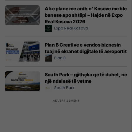
A ke plane me ardh n’ Kosovë me ble
banese apo shtëpi – Hajde në Expo
Real Kosova 2026
Expo Real Kosova
Plan B Creative e vendos biznesin
tuaj në ekranet digjitale të aeroportit
Plan B
South Park – gjithçka që të duhet, në
një ndalesë të vetme
South Park