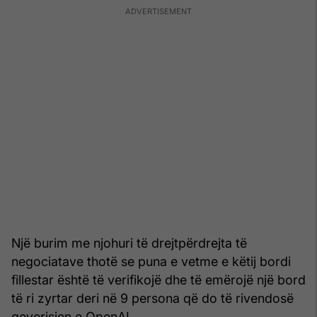
Një burim me njohuri të drejtpërdrejta të
negociatave thotë se puna e vetme e këtij bordi
fillestar është të verifikojë dhe të emërojë një bord
të ri zyrtar deri në 9 persona që do të rivendosë
qeverisjen e OpenAI.