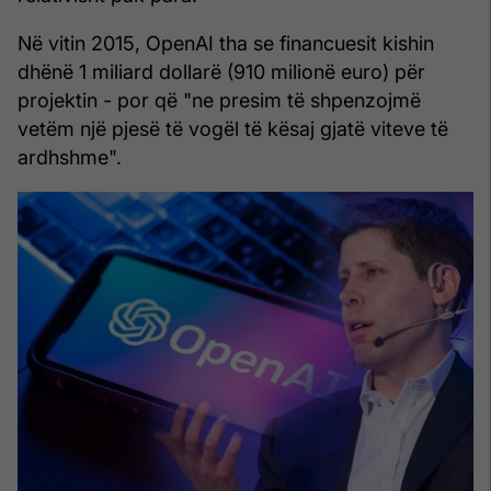
Në vitin 2015, OpenAI tha se financuesit kishin
dhënë 1 miliard dollarë (910 milionë euro) për
projektin - por që "ne presim të shpenzojmë
vetëm një pjesë të vogël të kësaj gjatë viteve të
ardhshme".