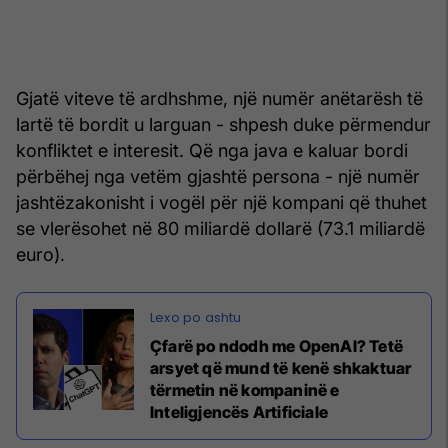
Gjatë viteve të ardhshme, një numër anëtarësh të
lartë të bordit u larguan - shpesh duke përmendur
konfliktet e interesit. Që nga java e kaluar bordi
përbëhej nga vetëm gjashtë persona - një numër
jashtëzakonisht i vogël për një kompani që thuhet
se vlerësohet në 80 miliardë dollarë (73.1 miliardë
euro).
Çfarë po ndodh me OpenAI? Tetë
arsyet që mund të kenë shkaktuar
tërmetin në kompaninë e
Inteligjencës Artificiale