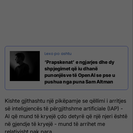
‘Prapskenat’ e ngjarjes dhe dy
shpjegimet që iu dhanë
punonjësve të OpenAI se pse u
pushua nga puna Sam Altman
Kishte gjithashtu një pikëpamje se qëllimi i arritjes
së inteligjencës të përgjithshme artificiale (IAP) -
AI që mund të kryejë çdo detyrë që një njeri është
në gjendje të kryejë - mund të arrihet me
relativisht pak para.