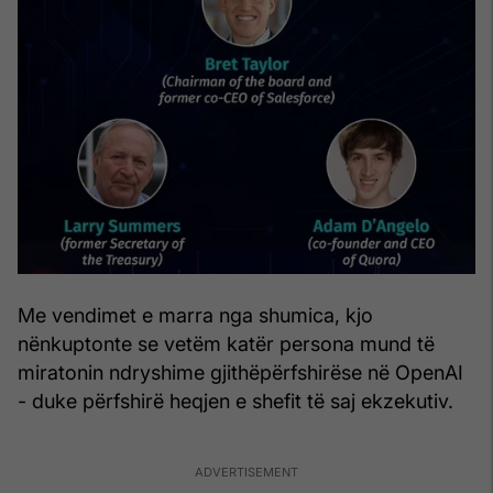
Me vendimet e marra nga shumica, kjo
nënkuptonte se vetëm katër persona mund të
miratonin ndryshime gjithëpërfshirëse në OpenAI
- duke përfshirë heqjen e shefit të saj ekzekutiv.