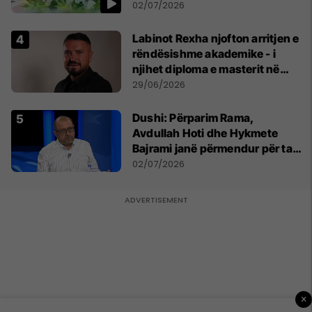
persona
02/07/2026
Labinot Rexha njofton arritjen e
rëndësishme akademike - i
njihet diploma e masterit në
Psikologji në Zvicër
29/06/2026
Dushi: Përparim Rama,
Avdullah Hoti dhe Hykmete
Bajrami janë përmendur për ta
udhëhequr LDK-në
02/07/2026
×