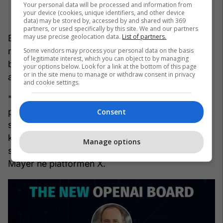
Your personal data will be processed and information from
your device (cookies, unique identifiers, and other device
data) may be stored by, accessed by and shared with 369
partners, or used specifically by this site. We and our partners
may use precise geolocation data.
List of partners.
Bordi i organizatës jofitimprurëse dukej paksa si
një bord jofitimprurës. Disa nga këta anëtarë të
Some vendors may process your personal data on the basis
of legitimate interest, which you can object to by managing
bordit dukej se kishin shumë pak përvojë si
your options below. Look for a link at the bottom of this page
or in the site menu to manage or withdraw consent in privacy
anëtarë të bordit.
and cookie settings.
"Shumica e kompanive të përmasave dhe
pasojave të OpenAI kanë borde me 8-15 drejtorë,
Consent
shumica e të cilëve janë të pavarur dhe të gjithë
kanë më shumë përvojë si anëtarë të bordit",
Manage options
shkroi ish-shefja ekzekutive e Yahoo, Marissa
Mayer në platformën X.