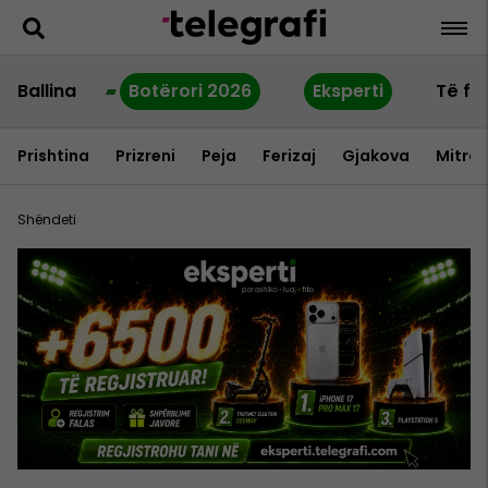
Ballina
Botërori 2026
Eksperti
Të fu
Prishtina
Prizreni
Peja
Ferizaj
Gjakova
Mitrov
Shëndeti