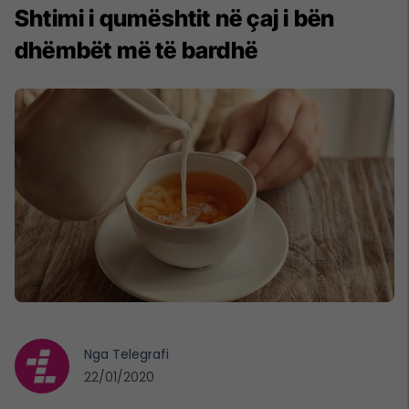
Shtimi i qumështit në çaj i bën
dhëmbët më të bardhë
Nga
Telegrafi
22/01/2020