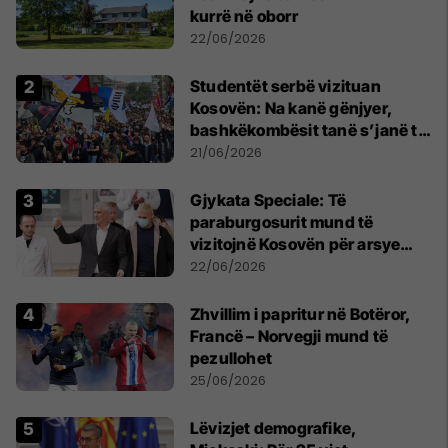
kurrë në oborr
22/06/2026
Studentët serbë vizituan
Kosovën: Na kanë gënjyer,
bashkëkombësit tanë s’janë të
shtypur
21/06/2026
​Gjykata Speciale: Të
paraburgosurit mund të
vizitojnë Kosovën për arsye
humanitare
22/06/2026
Zhvillim i papritur në Botëror,
Francë – Norvegji mund të
pezullohet
25/06/2026
Lëvizjet demografike,