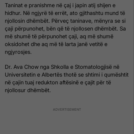
Taninat e pranishme në çaj i japin atij shijen e
hidhur. Në ngjyrë të errët, ato gjithashtu mund të
njollosin dhëmbët. Përveç taninave, mënyra se si
çaji përpunohet, bën që të njollosen dhëmbët. Sa
më shumë të përpunohet çaji, aq më shumë
oksidohet dhe aq më të larta janë vetitë e
ngjyrosjes.
Dr. Ava Chow nga Shkolla e Stomatologjisë në
Universitetin e Albertës thotë se shtimi i qumështit
në çajin tuaj redukton aftësinë e çajit për të
njollosur dhëmbët.