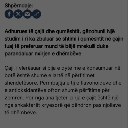
Adhurues të çajit dhe qumështit, gëzohuni! Një
studim i ri ka zbuluar se shtimi i qumështit në çajin
tuaj të preferuar mund të bëjë mrekulli duke
parandaluar nxirjen e dhëmbëve
Çaji, i vlerësuar si pija e dytë më e konsumuar në
botë është shumë e lartë në përfitimet
shëndetësore. Përmbajtja e tij e flavonoideve dhe
e antioksidantëve ofron shumë përfitime për
zemrën. Por nga ana tjetër, pirja e çajit është një
nga shkaktarët kryesorë që qëndron pas njollave
të dhëmbëve.