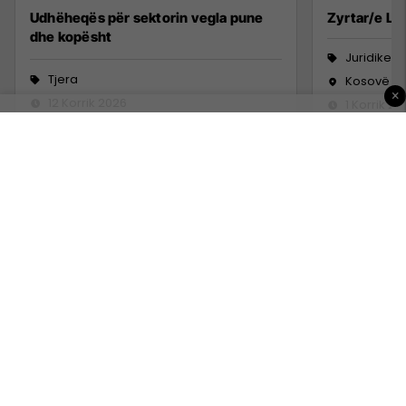
Udhëheqës për sektorin vegla pune
Zyrtar/e Lig
dhe kopësht
Juridike
Tjera
Kosovë
×
12 Korrik 2026
1 Korrik 20