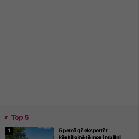
Top 5
5 pemë që ekspertët
këshillojnë të mos i mbillni