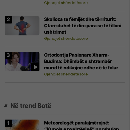
Gjendjet shëndetësore
Skolioza te fëmijët dhe të rriturit:
Çfarë duhet të dini para se të filloni
ushtrimet
Gjendjet shëndetësore
Ortodontja Pasionare Xharra-
Budima: Dhëmbët e shtrembër
mund të ndikojnë edhe në të folur
Gjendjet shëndetësore
Në trend Botë
Meteorologët paralajmërojnë:
“Kupola e nxehtësisë” po mbulon