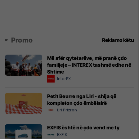
Promo
Reklamo këtu
Më afër qytetarëve, më pranë çdo
familjeje – INTEREX tashmë edhe në
Shtime
InterEX
Petit Beurre nga Liri - shija që
kompleton çdo ëmbëlsirë
Liri Prizren
EXFIS është në çdo vend me ty
EXFIS