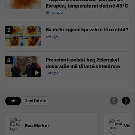
Evropën, temperaturat deri në 45°C
Shkencë
Sa do të zgjasë kjo valë e të nxehtit?
Evropa
Presidenti polak i heq Zelenskyt
dekoratën më të lartë shtetërore
Evropa
Jobs
Real Estate
Bau Market
Viva 