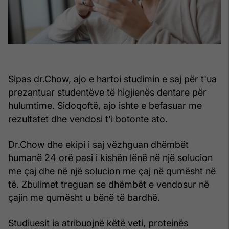
Sipas dr.Chow, ajo e hartoi studimin e saj për t'ua
prezantuar studentëve të higjienës dentare për
hulumtime. Sidoqoftë, ajo ishte e befasuar me
rezultatet dhe vendosi t'i botonte ato.
Dr.Chow dhe ekipi i saj vëzhguan dhëmbët
humanë 24 orë pasi i kishën lënë në një solucion
me çaj dhe në një solucion me çaj në qumësht në
të. Zbulimet treguan se dhëmbët e vendosur në
çajin me qumësht u bënë të bardhë.
Studiuesit ia atribuojnë këtë veti, proteinës