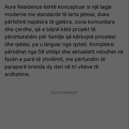
Aura Residence është konceptuar si një lagje
moderne me standarde të larta jetese, duke
përfshirë hapësira të gjelbra, zona komunitare
dhe çerdhe, që e bëjnë këtë projekt të
përshtatshëm për familje që kërkojnë privatësi
dhe qetësi, pa u larguar nga qyteti. Kompleksi
përbëhet nga 58 shtëpi dhe aktualisht ndodhet në
fazën e parë të zhvillimit, me përfundim të
paraparë brenda dy deri në tri viteve të
ardhshme.