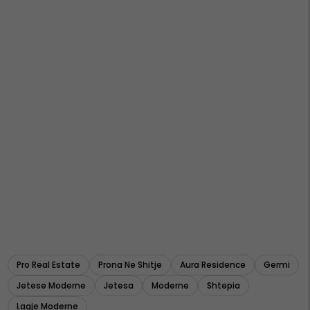
Pro Real Estate
Prona Ne Shitje
Aura Residence
Germi
Jetese Moderne
Jetesa
Moderne
Shtepia
Lagje Moderne