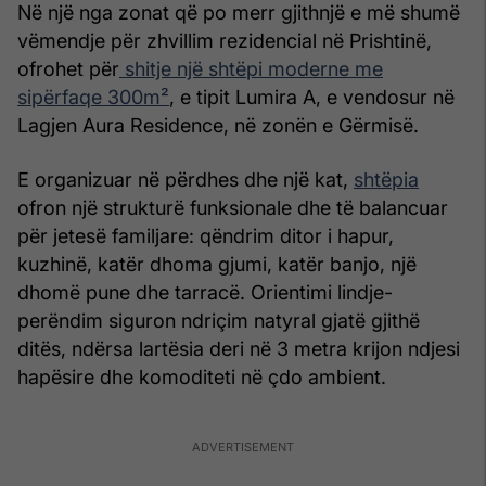
Në një nga zonat që po merr gjithnjë e më shumë
vëmendje për zhvillim rezidencial në Prishtinë,
ofrohet për
shitje një shtëpi moderne me
sipërfaqe 300m²
, e tipit Lumira A, e vendosur në
Lagjen Aura Residence, në zonën e Gërmisë.
E organizuar në përdhes dhe një kat,
shtëpia
ofron një strukturë funksionale dhe të balancuar
për jetesë familjare: qëndrim ditor i hapur,
kuzhinë, katër dhoma gjumi, katër banjo, një
dhomë pune dhe tarracë. Orientimi lindje-
perëndim siguron ndriçim natyral gjatë gjithë
ditës, ndërsa lartësia deri në 3 metra krijon ndjesi
hapësire dhe komoditeti në çdo ambient.