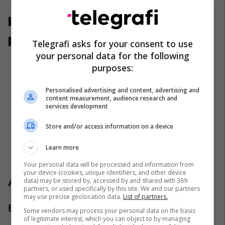
Karakteristika dhe informata të
pronës
Telegrafi asks for your consent to use
your personal data for the following
4 dhoma gjumi
purposes:
4 banjo
Personalised advertising and content, advertising and
1 Tarracë
content measurement, audience research and
Dokumentacioni me Noter
services development
Orientimi: Lindje
Store and/or access information on a device
Mobilimi: Pa mobilim
Sistemi i ngrohjes: KEDS
Learn more
Vendparkim
i
Your personal data will be processed and information from
your device (cookies, unique identifiers, and other device
data) may be stored by, accessed by and shared with 369
Agjenti: Shpend Hamiti
partners, or used specifically by this site. We and our partners
may use precise geolocation data.
List of partners.
Emaili: shpend.hamiti@pro-rks.com
Some vendors may process your personal data on the basis
of legitimate interest, which you can object to by managing