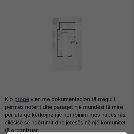
Kjo
pronë
vjen me dokumentacion të rregullt
përmes noterit dhe paraqet një mundësi të mirë
për ata që kërkojnë një kombinim mes hapësirës,
cilësisë së ndërtimit dhe jetesës në një komunitet
të organizuar.