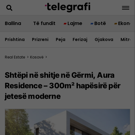
Ballina
Të fundit
Lajme
Botë
Ekono
Prishtina
Prizreni
Peja
Ferizaj
Gjakova
Mitrov
Real Estate
>
Kosovë
>
Shtëpi në shitje në Gërmi, Aura
Residence – 300m² hapësirë për
jetesë moderne