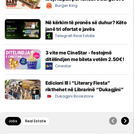
Burger King
Në kërkim të pronës së duhur? Këto
janë tri ofertat e javës
Telegrafi Real Estate
3 vite me CineStar - festojmë
ditëlindjen me bileta vetëm 2.50€!
Cinestar
Edicioni III i “Literary Fiesta”
rikthehet në Librarinë “Dukagjini”
Dukagjini Bookstore
Jobs
Real Estate