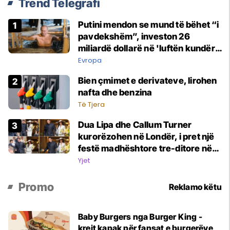
Trend Telegrafi
Putini mendon se mund të bëhet “i
pavdekshëm”, investon 26
miliardë dollarë në 'luftën kundër
plakjes'
Evropa
Bien çmimet e derivateve, lirohen
nafta dhe benzina
Të Tjera
Dua Lipa dhe Callum Turner
kurorëzohen në Londër, i pret një
festë madhështore tre-ditore në
Itali
Yjet
Promo
Reklamo këtu
Baby Burgers nga Burger King -
krejt kapak për fansat e burgerëve