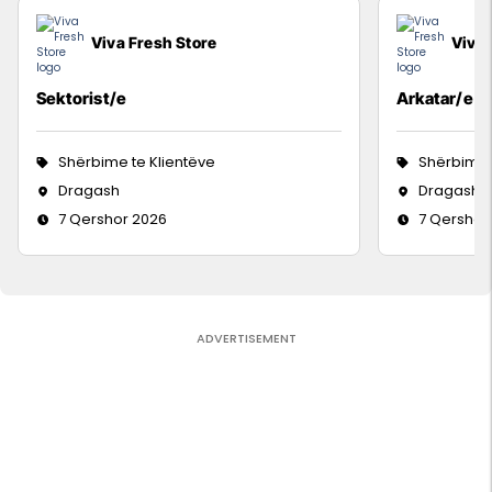
Viva Fresh Store
Viva 
Sektorist/e
Arkatar/e
Shërbime te Klientëve
Shërbime 
Dragash
Dragash
7 Qershor 2026
7 Qershor