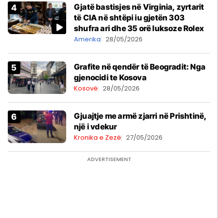
Gjatë bastisjes në Virginia, zyrtarit
të CIA në shtëpi iu gjetën 303
shufra ari dhe 35 orë luksoze Rolex
Amerika
28/05/2026
Grafite në qendër të Beogradit: Nga
gjenocidi te Kosova
Kosovë
28/05/2026
Gjuajtje me armë zjarri në Prishtinë,
një i vdekur
Kronika e Zezë
27/05/2026