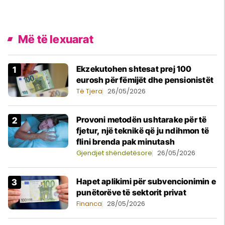
Më të lexuarat
Ekzekutohen shtesat prej 100
eurosh për fëmijët dhe pensionistët
Të Tjera
26/05/2026
Provoni metodën ushtarake për të
fjetur, një teknikë që ju ndihmon të
flini brenda pak minutash
Gjendjet shëndetësore
26/05/2026
Hapet aplikimi për subvencionimin e
punëtorëve të sektorit privat
Financa
28/05/2026