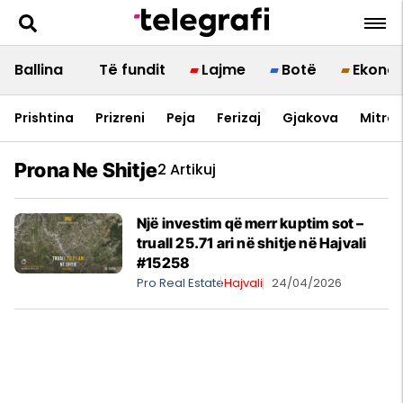
Ballina
Të fundit
Lajme
Botë
Ekono
Prishtina
Prizreni
Peja
Ferizaj
Gjakova
Mitrov
Prona Ne Shitje
2 Artikuj
Një investim që merr kuptim sot –
truall 25.71 ari në shitje në Hajvali
#15258
Pro Real Estate
Hajvali
24/04/2026