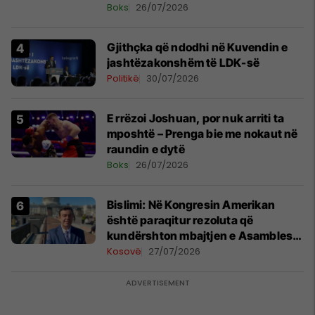
Boks
26/07/2026
Gjithçka që ndodhi në Kuvendin e
jashtëzakonshëm të LDK-së
Politikë
30/07/2026
E rrëzoi Joshuan, por nuk arriti ta
mposhtë – Prenga bie me nokaut në
raundin e dytë
Boks
26/07/2026
Bislimi: Në Kongresin Amerikan
është paraqitur rezoluta që
kundërshton mbajtjen e Asamblesë
Parlamentare të OSBE-së në
Kosovë
27/07/2026
Beograd