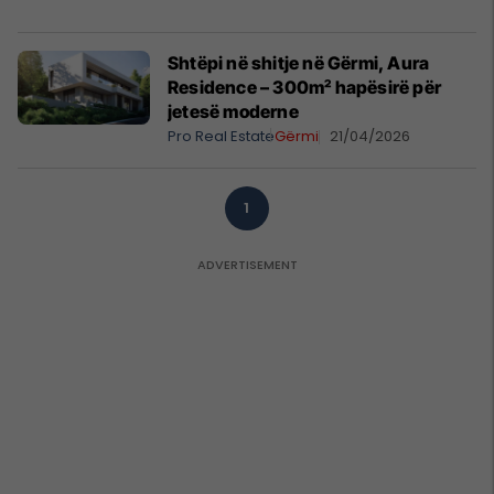
Shtëpi në shitje në Gërmi, Aura
Residence – 300m² hapësirë për
jetesë moderne
Pro Real Estate
Gërmi
21/04/2026
1