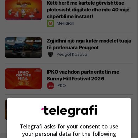
Këtë herë me kartelë gërvishtëse
plotësisht digjitale dhe mbi 40 mijë
shpërblime instant!
Meridian
Zgjidhni një nga katër modelet tuaja
të preferuara Peugeot
Peugot Kosova
IPKO vazhdon partneritetin me
Sunny Hill Festival 2026
IPKO
EXPO DIASPORA 2026 mbahet më
3, 4 dhe 5 gusht në Prishtinë
Expo Prishtina
Telegrafi asks for your consent to use
your personal data for the following