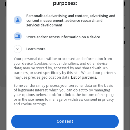
purposes:
Jobs
Real Estate
Personalised advertising and content, advertising and
content measurement, audience research and
services development
ALTINBAS
Elko
Store and/or access information on a device
Asistente e Shitjes
Specialist M
Learn more
Your personal data will be processed and information from
Prishtinë
Ferizaj
your device (cookies, unique identifiers, and other device
8 Gusht 2026
3 Gusht 2
data) may be stored by, accessed by and shared with 369
partners, or used specifically by this site. We and our partners
may use precise geolocation data.
List of partners.
Some vendors may process your personal data on the basis
of legitimate interest, which you can object to by managing
your options below. Look for a link at the bottom of this page
or in the site menu to manage or withdraw consent in privacy
and cookie settings.
Consent