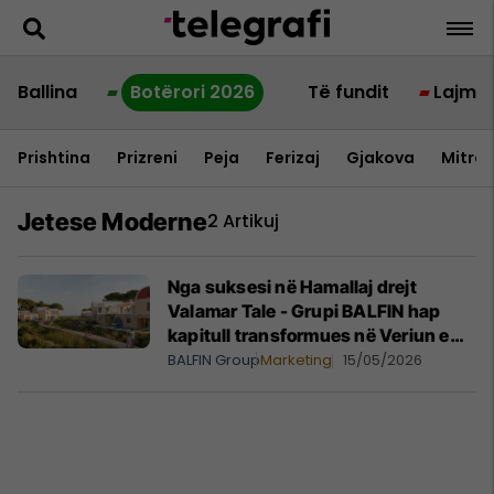
Ballina
Botërori 2026
Të fundit
Lajme
Prishtina
Prizreni
Peja
Ferizaj
Gjakova
Mitrov
Jetese Moderne
2 Artikuj
Nga suksesi në Hamallaj drejt
Valamar Tale - Grupi BALFIN hap
kapitull transformues në Veriun e
Shqipërisë
BALFIN Group
Marketing
15/05/2026