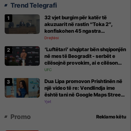
Trend Telegrafi
32 vjet burgim për katër të
akuzuarit në rastin “Toka 2”,
konfiskohen 45 ngastra
kadastrale
Drejtësi
‘Luftëtari’ shqiptar bën shqiponjën
në mes të Beogradit - serbët e
cilësojnë provokim, ai e cilëson
simbol të identitetit
UFC
Dua Lipa promovon Prishtinën në
një video të re: Vendlindja ime
është tani në Google Maps Street
View
Yjet
Promo
Reklamo këtu