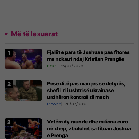
Më të lexuarat
Fjalët e para të Joshuas pas fitores
me nokaut ndaj Kristian Prengës
Boks
26/07/2026
Pesë ditë pas marrjes së detyrës,
shefi i ri i ushtrisë ukrainase
urdhëron kontroll të madh
Evropa
26/07/2026
Vetëm dy raunde dhe miliona euro
në xhep, zbulohet sa fituan Joshua
e Prenga