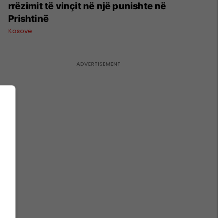
rrëzimit të vinçit në një punishte në
Prishtinë
Kosovë