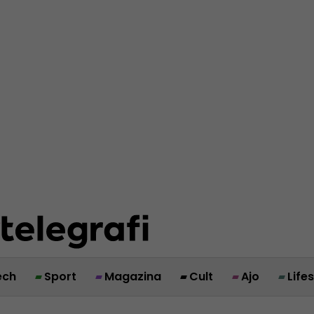
ech
Sport
Magazina
Cult
Ajo
Life