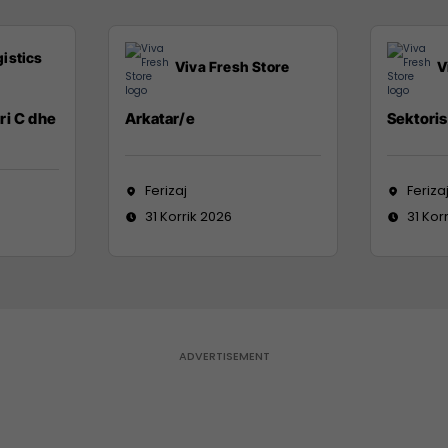
istics
Viva Fresh Store
V
ri C dhe
Arkatar/e
Sektoris
Ferizaj
Feriza
31 Korrik 2026
31 Kor