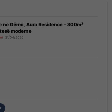
je në Gërmi, Aura Residence – 300m²
etesë moderne
mi
21/04/2026
1