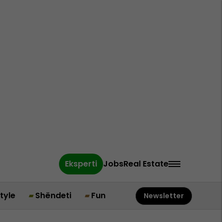
Eksperti
Jobs
Real Estate
style
Shëndeti
Fun
Newsletter