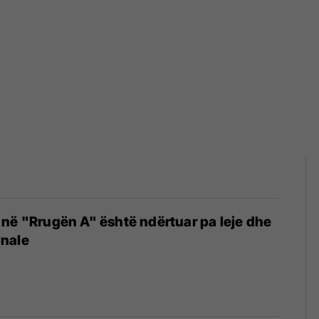
në "Rrugën A" është ndërtuar pa leje dhe
nale