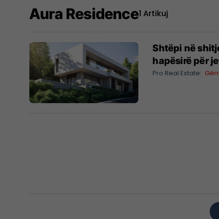
Aura Residence
1 Artikuj
Shtëpi në shit
hapësirë për j
Pro Real Estate
Gër