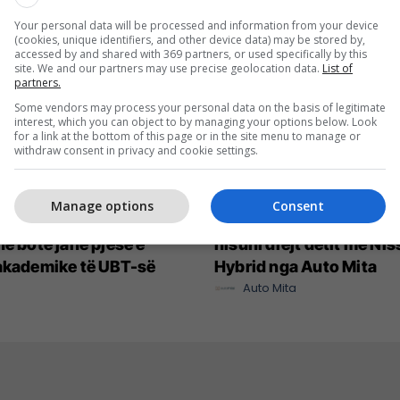
Your personal data will be processed and information from your device
(cookies, unique identifiers, and other device data) may be stored by,
accessed by and shared with 369 partners, or used specifically by this
site. We and our partners may use precise geolocation data.
List of
partners.
Some vendors may process your personal data on the basis of legitimate
interest, which you can object to by managing your options below. Look
for a link at the bottom of this page or in the site menu to manage or
withdraw consent in privacy and cookie settings.
Manage options
Consent
net me rritjen më të
Deri në 10,000 euro zbrit
në botë janë pjesë e
nisuni drejt detit me Ni
akademike të UBT-së
Hybrid nga Auto Mita
Auto Mita