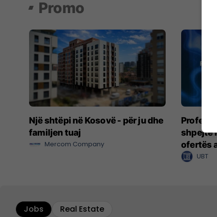
Promo
Një shtëpi në Kosovë - për ju dhe
Profesio
familjen tuaj
shpejtë 
Mercom Company
ofertës 
UBT
Jobs
Real Estate