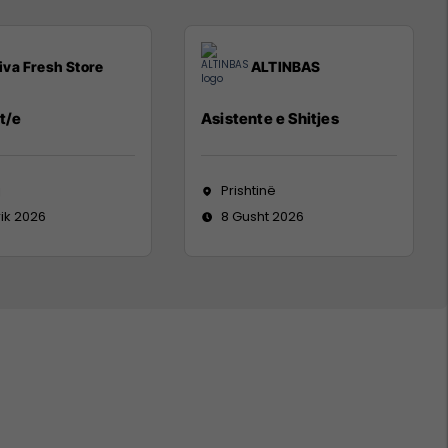
iva Fresh Store
ALTINBAS
t/e
Asistente e Shitjes
j
Prishtinë
rik 2026
8 Gusht 2026