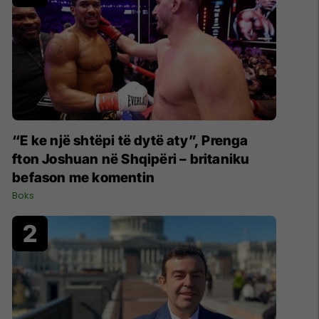
“E ke një shtëpi të dytë aty”, Prenga
fton Joshuan në Shqipëri – britaniku
befason me komentin
Boks