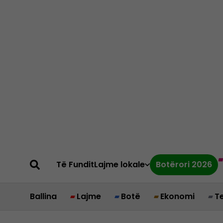
Të Fundit
Lajme lokale
Botërori 2026
Ballina
Lajme
Botë
Ekonomi
T