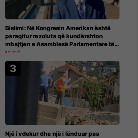
Bislimi: Në Kongresin Amerikan është
paraqitur rezoluta që kundërshton
mbajtjen e Asamblesë Parlamentare të
OSBE-së në Beograd
Kosovë
Një i vdekur dhe një i lënduar pas