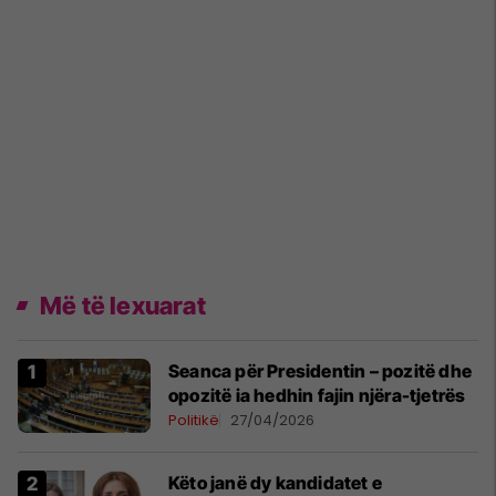
Më të lexuarat
Seanca për Presidentin – pozitë dhe
opozitë ia hedhin fajin njëra-tjetrës
Politikë
27/04/2026
Këto janë dy kandidatet e