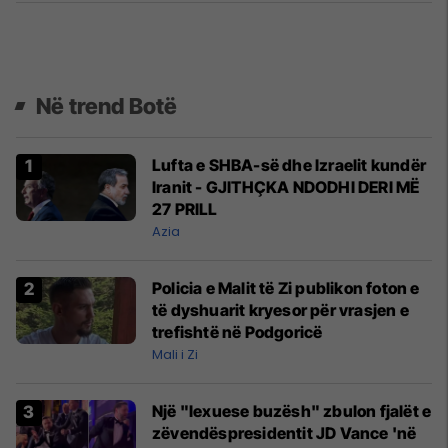
Në trend Botë
Lufta e SHBA-së dhe Izraelit kundër
Iranit - GJITHÇKA NDODHI DERI MË
27 PRILL
Azia
Policia e Malit të Zi publikon foton e
të dyshuarit kryesor për vrasjen e
trefishtë në Podgoricë
Mali i Zi
Një "lexuese buzësh" zbulon fjalët e
zëvendëspresidentit JD Vance 'në