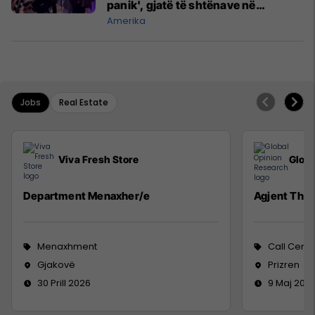
panik', gjatë të shtënave në
Uashington DC
Amerika
Jobs
Real Estate
Viva Fresh Store
Glob
Department Menaxher/e
Agjent Thir
Menaxhment
Call Cente
Gjakovë
Prizren
30 Prill 2026
9 Maj 202