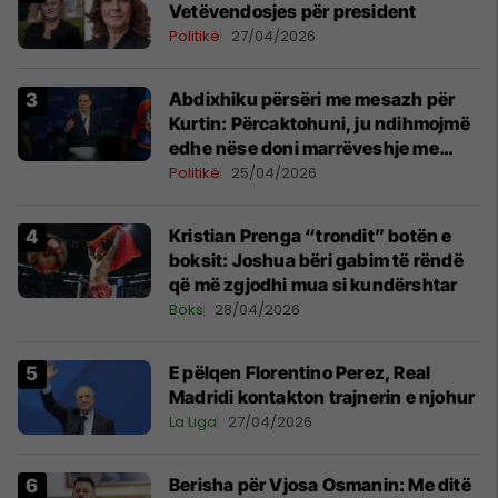
Vetëvendosjes për president
Politikë
27/04/2026
Abdixhiku përsëri me mesazh për
Kurtin: Përcaktohuni, ju ndihmojmë
edhe nëse doni marrëveshje me
PDK-në
Politikë
25/04/2026
Kristian Prenga “trondit” botën e
boksit: Joshua bëri gabim të rëndë
që më zgjodhi mua si kundërshtar
Boks
28/04/2026
E pëlqen Florentino Perez, Real
Madridi kontakton trajnerin e njohur
La Liga
27/04/2026
Berisha për Vjosa Osmanin: Me ditë