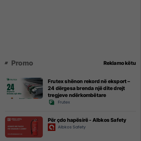
Promo
Reklamo këtu
Frutex shënon rekord në eksport –
24 dërgesa brenda një dite drejt
tregjeve ndërkombëtare
Frutex
Për çdo hapësirë - Albkos Safety
Albkos Safety