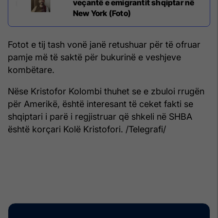
veçantë e emigrantit shqiptar në
New York (Foto)
Fotot e tij tash vonë janë retushuar për të ofruar
pamje më të saktë për bukurinë e veshjeve
kombëtare.
Nëse Kristofor Kolombi thuhet se e zbuloi rrugën
për Amerikë, është interesant të ceket fakti se
shqiptari i parë i regjistruar që shkeli në SHBA
është korçari Kolë Kristofori. /Telegrafi/