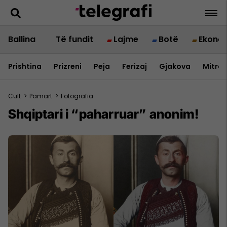
Ballina
Të fundit
Lajme
Botë
Ekono
Prishtina
Prizreni
Peja
Ferizaj
Gjakova
Mitrov
Cult
>
Pamart
>
Fotografia
Shqiptari i “paharruar” anonim!