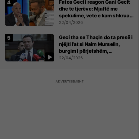
Fatos Geci i reagon Gani Gecit
dhe të tjerëve: Mjaftë me
spekulime, vetë e kam shkruar
fjalimin në mënyrë spontane
22/04/2026
Geci tha se Thaçin do ta presë i
njëjti fat si Naim Murselin,
burgim i përjetshëm,
deklarohet Kurti
22/04/2026