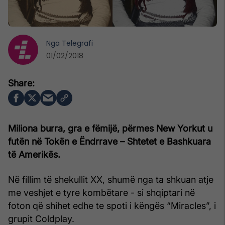
Nga
Telegrafi
01/02/2018
Miliona burra, gra e fëmijë, përmes New Yorkut u
futën në Tokën e Ëndrrave – Shtetet e Bashkuara
të Amerikës.
Në fillim të shekullit XX, shumë nga ta shkuan atje
me veshjet e tyre kombëtare - si shqiptari në
foton që shihet edhe te spoti i këngës “Miracles”, i
grupit Coldplay.