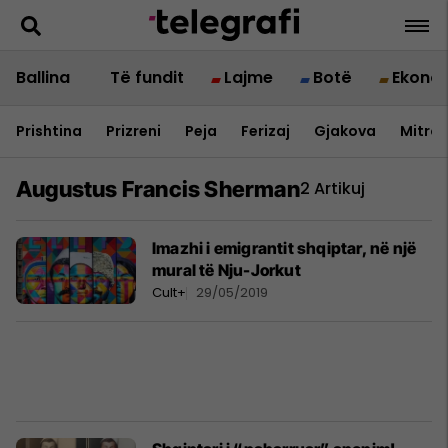
Ballina
Të fundit
Lajme
Botë
Ekono
Prishtina
Prizreni
Peja
Ferizaj
Gjakova
Mitrov
Augustus Francis Sherman
2 Artikuj
Imazhi i emigrantit shqiptar, në një
mural të Nju-Jorkut
Cult+
29/05/2019