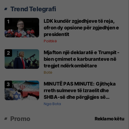
Trend Telegrafi
LDK kundër zgjedhjeve të reja,
ofron dy opsione për zgjedhjen e
presidentit
Politikë
Mjafton një deklaratë e Trumpit -
bien çmimet e karburanteve në
tregjet ndërkombëtare
Botë
MINUTË PAS MINUTE: Gjithçka
rreth sulmeve të Izraelit dhe
SHBA-së dhe përgjigjes së
Teheranit
Nga Bota
Promo
Reklamo këtu