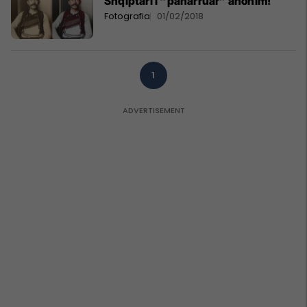
Shqiptari i “paharruar” anonim!
Fotografia
01/02/2018
1