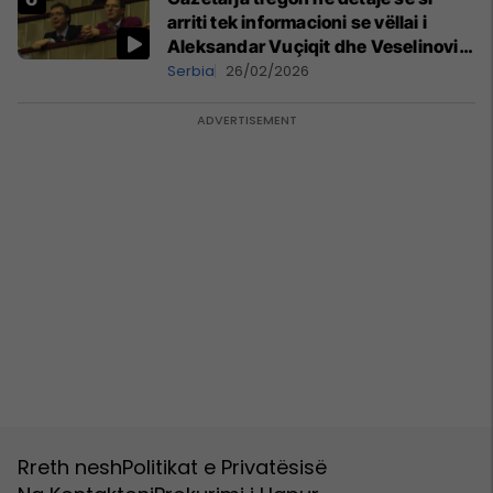
arriti tek informacioni se vëllai i
Aleksandar Vuçiqit dhe Veselinoviq
u bënë miliarderë
Serbia
26/02/2026
Rreth nesh
Politikat e Privatësisë