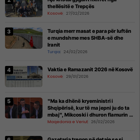
thellësitë e Trepçës
Kosovë
27/02/2026
Turqia merr masat e para për luftën
e mundshme mes SHBA-së dhe
Iranit
Turqia
24/02/2026
Vaktia e Ramazanit 2026 në Kosovë
Kosovë
29/01/2026
"Ma ka dhënë kryeministri i
Shqipërisë, kur të ma jepni ju do ta
mbaj", Mikcoski i dhuron flamurin e
Maqedonisë deputetit Riad Shaqiri
Maqedonia e Veriut
26/02/2026
Gazetarja tregon në detaje se si