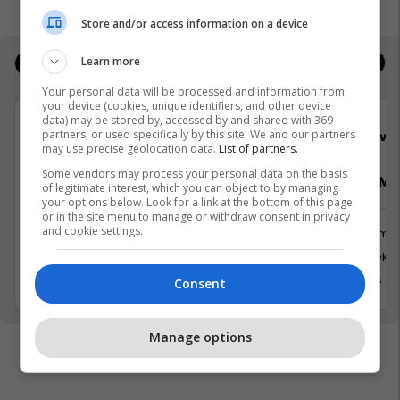
Store and/or access information on a device
Learn more
Jobs
Real Estate
Your personal data will be processed and information from
your device (cookies, unique identifiers, and other device
data) may be stored by, accessed by and shared with 369
partners, or used specifically by this site. We and our partners
Viva Fresh Store
Viva 
may use precise geolocation data.
List of partners.
Some vendors may process your personal data on the basis
Monitorues i Kamerave
Pranues Mall
of legitimate interest, which you can object to by managing
your options below. Look for a link at the bottom of this page
or in the site menu to manage or withdraw consent in privacy
and cookie settings.
Sigurime
Shërbime 
Lipjan
Suharekë
10 Mars 2026
31 Mars 2
Consent
Manage options