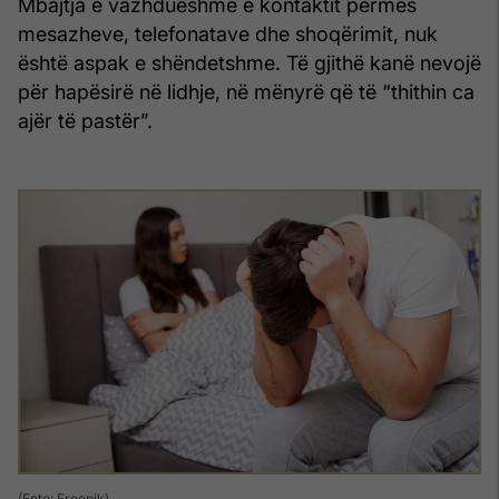
Mbajtja e vazhdueshme e kontaktit përmes
mesazheve, telefonatave dhe shoqërimit, nuk
është aspak e shëndetshme. Të gjithë kanë nevojë
për hapësirë në lidhje, në mënyrë që të “thithin ca
ajër të pastër”.
(Foto: Freepik)