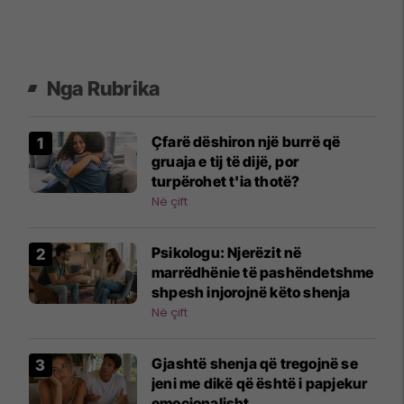
Nga Rubrika
Çfarë dëshiron një burrë që
gruaja e tij të dijë, por
turpërohet t'ia thotë?
Në çift
Psikologu: Njerëzit në
marrëdhënie të pashëndetshme
shpesh injorojnë këto shenja
Në çift
Gjashtë shenja që tregojnë se
jeni me dikë që është i papjekur
emocionalisht