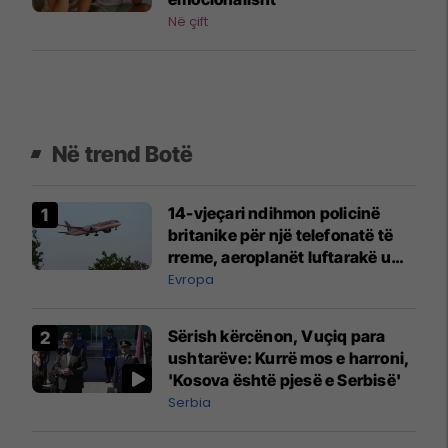
Në çift
Në trend Botë
14-vjeçari ndihmon policinë
britanike për një telefonatë të
rreme, aeroplanët luftarakë u
ngritën në ajër për të
Evropa
interceptuar fluturaken e Qatar
Airways që po shkonte drejt
Sërish kërcënon, Vuçiq para
Mançesterit
ushtarëve: Kurrë mos e harroni,
'Kosova është pjesë e Serbisë'
Serbia