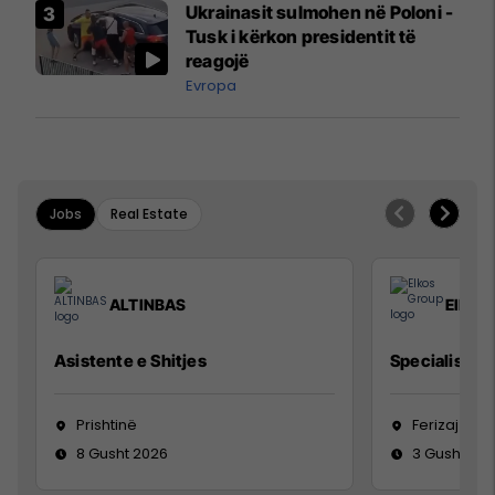
Ukrainasit sulmohen në Poloni -
Tusk i kërkon presidentit të
reagojë
Evropa
Jobs
Real Estate
ALTINBAS
Elkos
Asistente e Shitjes
Specialist Mi
Prishtinë
Ferizaj
8 Gusht 2026
3 Gusht 20