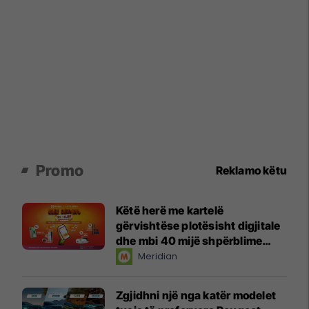
Promo
Reklamo këtu
Këtë herë me kartelë
gërvishtëse plotësisht digjitale
dhe mbi 40 mijë shpërblime
instant!
Meridian
Zgjidhni një nga katër modelet