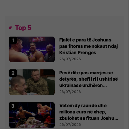
Top 5
Fjalët e para të Joshuas
pas fitores me nokaut ndaj
Kristian Prengës
26/07/2026
Pesë ditë pas marrjes së
detyrës, shefi i ri i ushtrisë
ukrainase urdhëron
kontroll të madh
26/07/2026
Vetëm dy raunde dhe
miliona euro në xhep,
zbulohet sa fituan Joshua
e Prenga
26/07/2026