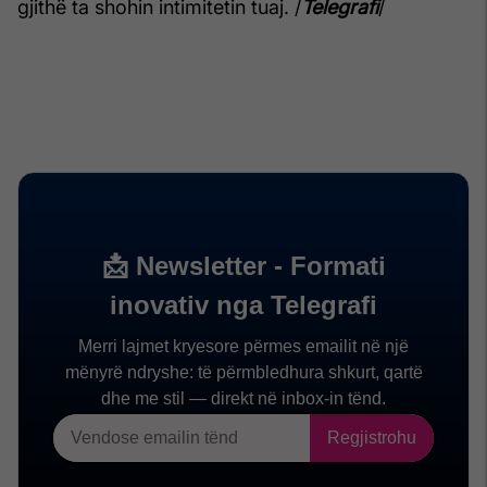
gjithë ta shohin intimitetin tuaj. /
Telegrafi
/