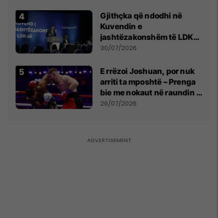
Gjithçka që ndodhi në
Kuvendin e
jashtëzakonshëm të LDK-
së
30/07/2026
E rrëzoi Joshuan, por nuk
arriti ta mposhtë – Prenga
bie me nokaut në raundin e
dytë
26/07/2026