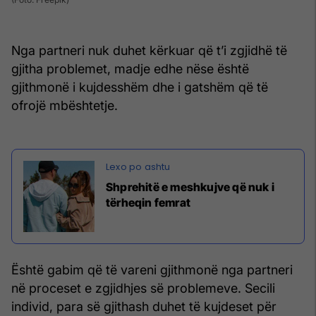
Nga partneri nuk duhet kërkuar që t’i zgjidhë të
gjitha problemet, madje edhe nëse është
gjithmonë i kujdesshëm dhe i gatshëm që të
ofrojë mbështetje.
Shprehitë e meshkujve që nuk i
tërheqin femrat
Është gabim që të vareni gjithmonë nga partneri
në proceset e zgjidhjes së problemeve. Secili
individ, para së gjithash duhet të kujdeset për