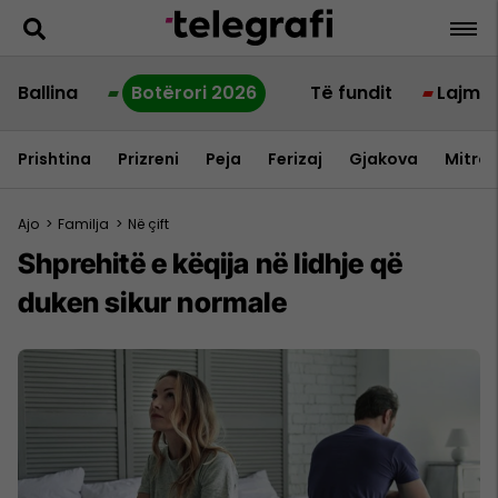
Ballina
Botërori 2026
Të fundit
Lajme
Prishtina
Prizreni
Peja
Ferizaj
Gjakova
Mitrov
Ajo
>
Familja
>
Në çift
Shprehitë e këqija në lidhje që
duken sikur normale