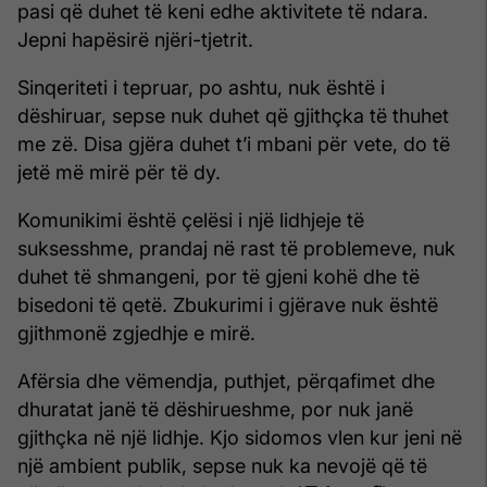
pasi që duhet të keni edhe aktivitete të ndara.
Jepni hapësirë njëri-tjetrit.
Sinqeriteti i tepruar, po ashtu, nuk është i
dëshiruar, sepse nuk duhet që gjithçka të thuhet
me zë. Disa gjëra duhet t’i mbani për vete, do të
jetë më mirë për të dy.
Komunikimi është çelësi i një lidhjeje të
suksesshme, prandaj në rast të problemeve, nuk
duhet të shmangeni, por të gjeni kohë dhe të
bisedoni të qetë. Zbukurimi i gjërave nuk është
gjithmonë zgjedhje e mirë.
Afërsia dhe vëmendja, puthjet, përqafimet dhe
dhuratat janë të dëshirueshme, por nuk janë
gjithçka në një lidhje. Kjo sidomos vlen kur jeni në
një ambient publik, sepse nuk ka nevojë që të