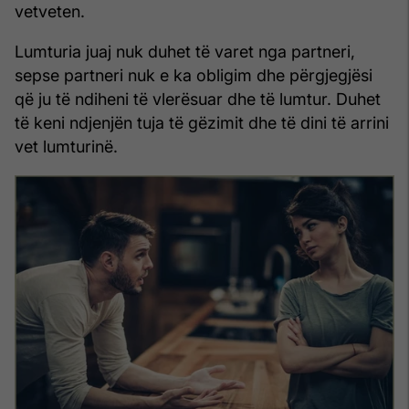
vetveten.
Lumturia juaj nuk duhet të varet nga partneri,
sepse partneri nuk e ka obligim dhe përgjegjësi
që ju të ndiheni të vlerësuar dhe të lumtur. Duhet
të keni ndjenjën tuja të gëzimit dhe të dini të arrini
vet lumturinë.