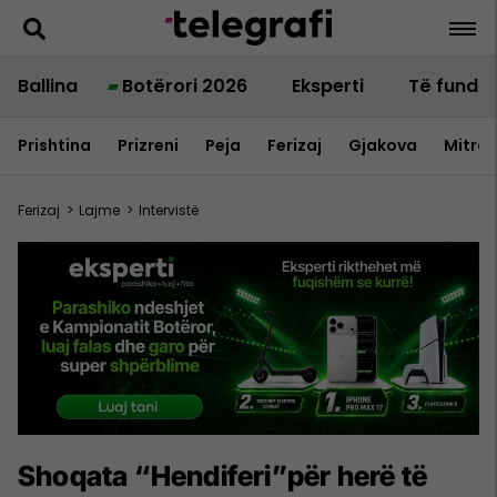
Ballina
Botërori 2026
Eksperti
Të fundit
Prishtina
Prizreni
Peja
Ferizaj
Gjakova
Mitrov
Ferizaj
>
Lajme
>
Intervistë
Shoqata “Hendiferi”për herë të