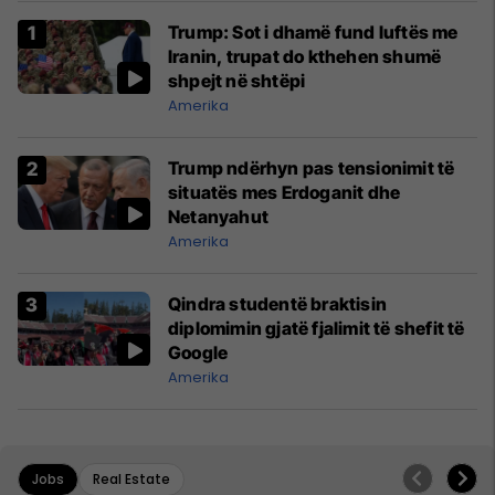
Trump: Sot i dhamë fund luftës me
Iranin, trupat do kthehen shumë
shpejt në shtëpi
Amerika
Trump ndërhyn pas tensionimit të
situatës mes Erdoganit dhe
Netanyahut
Amerika
Qindra studentë braktisin
diplomimin gjatë fjalimit të shefit të
Google
Amerika
Jobs
Real Estate