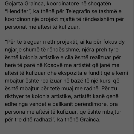
Gojarta Grainca, koordinatore në shoqatën
“Hendifer”, ka thënë për Telegrafin se tashmë e
koordinon një projekt mjaftë të rëndësishëm për
personat me aftësi të kufizuar.
“Për të treguar rreth projektit, ai ka për fokus dy
ngjarje shumë të rëndësishme, njëra preh tyre
është kolonia artistike e cila është realizuar për
herë të parë në Kosovë me artistët që janë me
aftësi të kufizuar dhe ekspozita e fundit që e kemi
mbajtur është realizuar në bazë të një kursi që
është mbajtur për tetë muaj me radhë. Për t’u
rikthyer te kolonia artistike, artistët kanë qenë
edhe nga vendet e ballkanit perëndimore, pra
persona me aftësi të kufizuar, që është mbajtur
për tre ditë radhazi”, ka thënë Grainca.