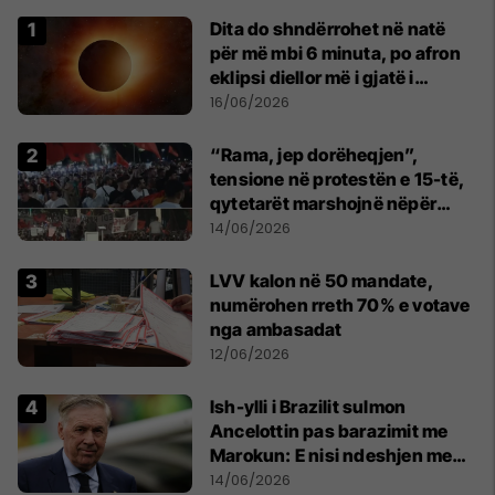
Dita do shndërrohet në natë
për më mbi 6 minuta, po afron
eklipsi diellor më i gjatë i
shekullit të 21-të
16/06/2026
“Rama, jep dorëheqjen”,
tensione në protestën e 15-të,
qytetarët marshojnë nëpër
kryeqytet
14/06/2026
LVV kalon në 50 mandate,
numërohen rreth 70% e votave
nga ambasadat
12/06/2026
Ish-ylli i Brazilit sulmon
Ancelottin pas barazimit me
Marokun: E nisi ndeshjen me
formacionin e gabuar
14/06/2026