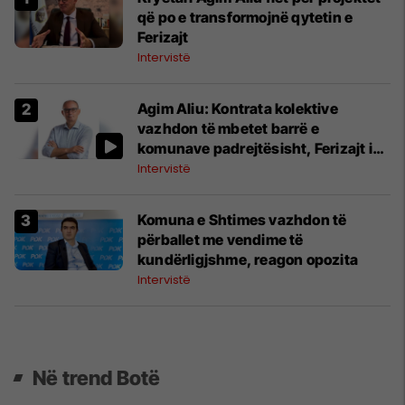
që po e transformojnë qytetin e
Ferizajt
Intervistë
Agim Aliu: Kontrata kolektive
vazhdon të mbetet barrë e
komunave padrejtësisht, Ferizajt i
faturohen 12.7 milionë euro për
Intervistë
2025-n
Komuna e Shtimes vazhdon të
përballet me vendime të
kundërligjshme, reagon opozita
Intervistë
Në trend Botë