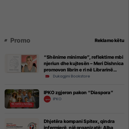
Promo
Reklamo këtu
“Shënime minimale”, reflektime mbi
njeriun dhe kujtesën – Meri Dishnica
promovon librin e ri në Librarinë
Dukagjini
Dukagjini Bookstore
IPKO zgjeron pakon “Diaspora”
IPKO
Dhjetëra kompani Spitex, qindra
infermierë, një organizatë: Alba