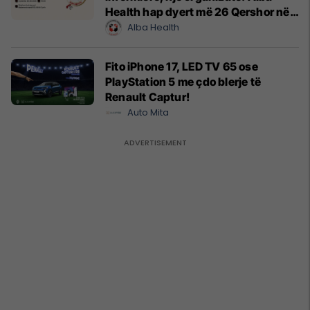
Health hap dyert më 26 Qershor në
Cyrih
Alba Health
Fito iPhone 17, LED TV 65 ose
PlayStation 5 me çdo blerje të
Renault Captur!
Auto Mita