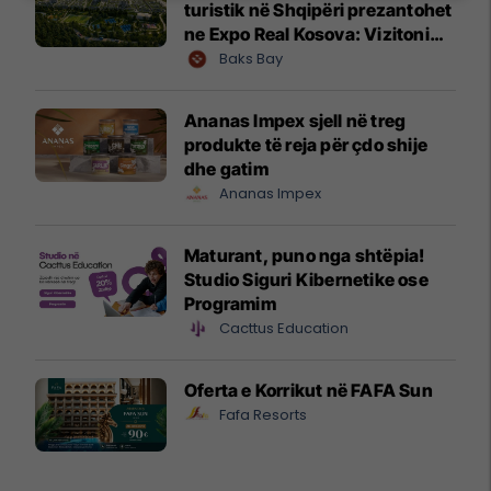
turistik në Shqipëri prezantohet
ne Expo Real Kosova: Vizitoni
shtandin dhe zbuloni
Baks Bay
mundësitë e investimit
Ananas Impex sjell në treg
produkte të reja për çdo shije
dhe gatim
Ananas Impex
Maturant, puno nga shtëpia!
Studio Siguri Kibernetike ose
Programim
Cacttus Education
Oferta e Korrikut në FAFA Sun
Fafa Resorts