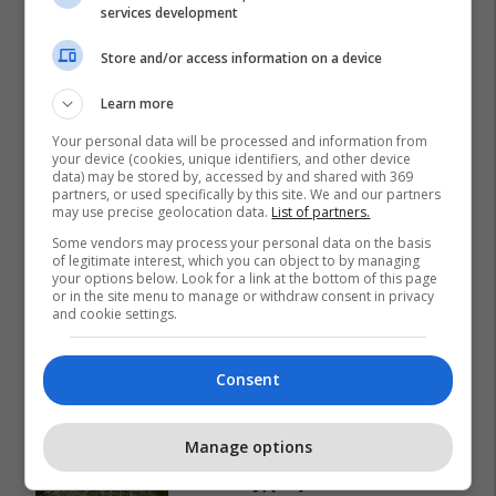
services development
Store and/or access information on a device
Learn more
Your personal data will be processed and information from
your device (cookies, unique identifiers, and other device
data) may be stored by, accessed by and shared with 369
partners, or used specifically by this site. We and our partners
may use precise geolocation data.
List of partners.
Some vendors may process your personal data on the basis
of legitimate interest, which you can object to by managing
your options below. Look for a link at the bottom of this page
or in the site menu to manage or withdraw consent in privacy
and cookie settings.
Consent
Promo
Reklamo këtu
Manage options
Baks Bay, projekti me i madh