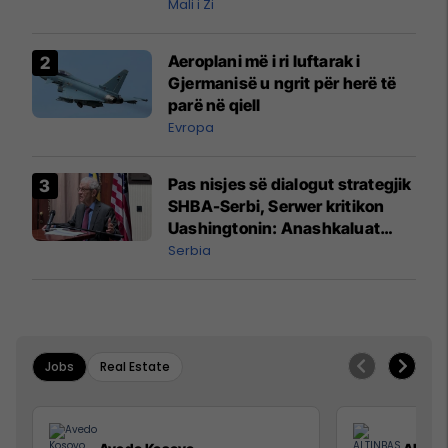
Mali i Zi
Aeroplani më i ri luftarak i
Gjermanisë u ngrit për herë të
parë në qiell
Evropa
Pas nisjes së dialogut strategjik
SHBA-Serbi, Serwer kritikon
Uashingtonin: Anashkaluat
Banjskën, sulmin ndaj KFOR-it
Serbia
dhe rrëmbimin e Policëve të
Kosovës
Jobs
Real Estate