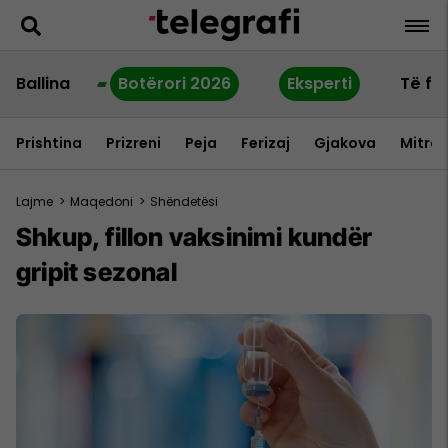
Ballina
Botërori 2026
Eksperti
Të fu
Prishtina
Prizreni
Peja
Ferizaj
Gjakova
Mitrov
Lajme
>
Maqedoni
>
Shëndetësi
Shkup, fillon vaksinimi kundër
gripit sezonal