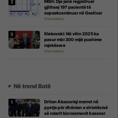
MSH: Dje janë regjistruar
gjithsej 197 pacientë të
sapoekzaminuar në Gostivar
Shëndetësi
Klekovski: Në vitin 2025 ka
pasur mbi 300 mijë pushime
mjekësore
Shëndetësi
Në trend Botë
Dritan Abazoviqi merret në
pyetje për dhënien e shtetësisë
së nderit biznesmenit kosovar