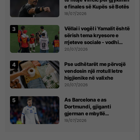
e finales së Kupës së Botës
18/07/2026
Vëllai i vogël i Yamalit është
sërish tema kryesore e
rrjeteve sociale - vodhi
vëmendjen pas finales së
20/07/2026
Kupës së Botës
Pse udhëtarët me përvojë
vendosin një rrotull letre
higjienike në valixhe
20/07/2026
As Barcelona e as
Dortmundi, gjiganti
gjerman e mbyllë
marrëveshjen për Fisnik
19/07/2026
Asllanin