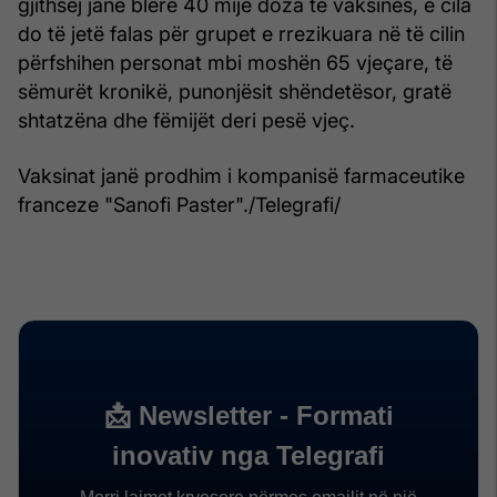
gjithsej janë blerë 40 mijë doza të vaksinës, e cila
do të jetë falas për grupet e rrezikuara në të cilin
përfshihen personat mbi moshën 65 vjeçare, të
sëmurët kronikë, punonjësit shëndetësor, gratë
shtatzëna dhe fëmijët deri pesë vjeç.
Vaksinat janë prodhim i kompanisë farmaceutike
franceze "Sanofi Paster"./Telegrafi/