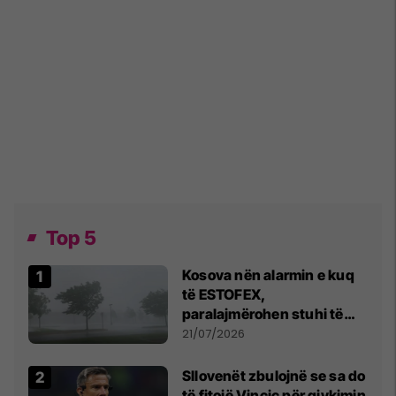
Top 5
Kosova nën alarmin e kuq
të ESTOFEX,
paralajmërohen stuhi të
fuqishme me breshër dhe
21/07/2026
erëra të forta
Sllovenët zbulojnë se sa do
të fitojë Vincic për gjykimin