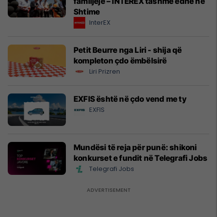
familjeje – INTEREX tashmë edhe në
Shtime
InterEX
Petit Beurre nga Liri - shija që
kompleton çdo ëmbëlsirë
Liri Prizren
EXFIS është në çdo vend me ty
EXFIS
Mundësi të reja për punë: shikoni
konkurset e fundit në Telegrafi Jobs
Telegrafi Jobs