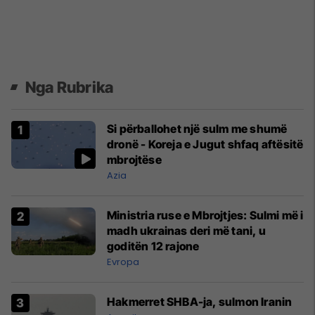
Nga Rubrika
Si përballohet një sulm me shumë
dronë - Koreja e Jugut shfaq aftësitë
mbrojtëse
Azia
Ministria ruse e Mbrojtjes: Sulmi më i
madh ukrainas deri më tani, u
goditën 12 rajone
Evropa
Hakmerret SHBA-ja, sulmon Iranin