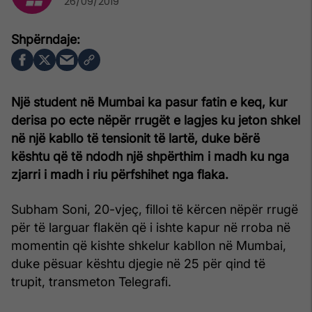
26/09/2019
Një student në Mumbai ka pasur fatin e keq, kur
derisa po ecte nëpër rrugët e lagjes ku jeton shkel
në një kabllo të tensionit të lartë, duke bërë
kështu që të ndodh një shpërthim i madh ku nga
zjarri i madh i riu përfshihet nga flaka.
Subham Soni, 20-vjeç, filloi të kërcen nëpër rrugë
për të larguar flakën që i ishte kapur në rroba në
momentin që kishte shkelur kabllon në Mumbai,
duke pësuar kështu djegie në 25 për qind të
trupit, transmeton Telegrafi.