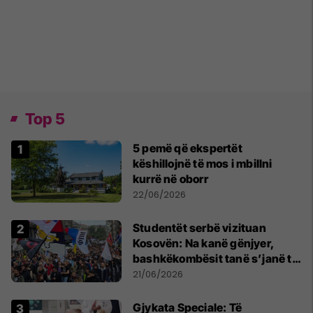
Top 5
5 pemë që ekspertët
këshillojnë të mos i mbillni
kurrë në oborr
22/06/2026
Studentët serbë vizituan
Kosovën: Na kanë gënjyer,
bashkëkombësit tanë s’janë të
shtypur
21/06/2026
​Gjykata Speciale: Të