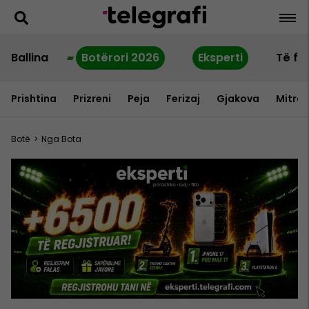
Ballina
Botërori 2026
Eksperti
Të fu
Prishtina
Prizreni
Peja
Ferizaj
Gjakova
Mitrov
Botë
>
Nga Bota