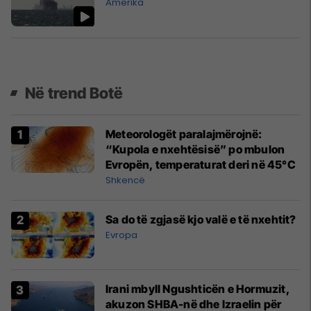
Amerika
Në trend Botë
Meteorologët paralajmërojnë:
“Kupola e nxehtësisë” po mbulon
Evropën, temperaturat deri në 45°C
Shkencë
Sa do të zgjasë kjo valë e të nxehtit?
Evropa
Irani mbyll Ngushticën e Hormuzit,
akuzon SHBA-në dhe Izraelin për