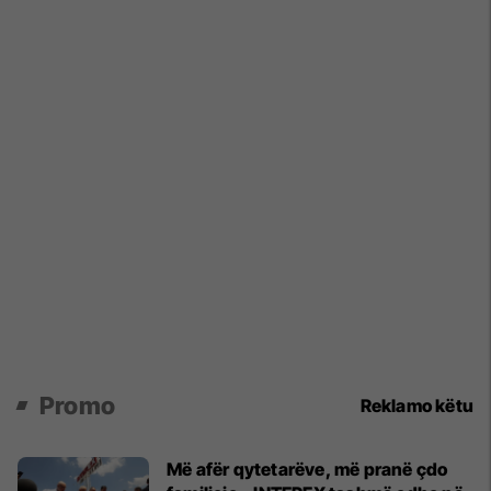
Promo
Reklamo këtu
Më afër qytetarëve, më pranë çdo