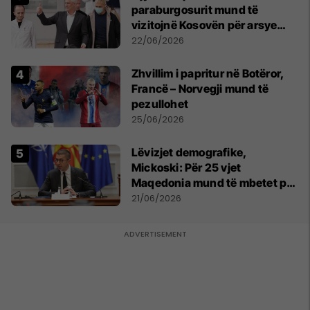
paraburgosurit mund të
vizitojnë Kosovën për arsye
humanitare
22/06/2026
Zhvillim i papritur në Botëror,
Francë – Norvegji mund të
pezullohet
25/06/2026
Lëvizjet demografike,
Mickoski: Për 25 vjet
Maqedonia mund të mbetet pa
150 mijë deri në 250 mijë
21/06/2026
banorë