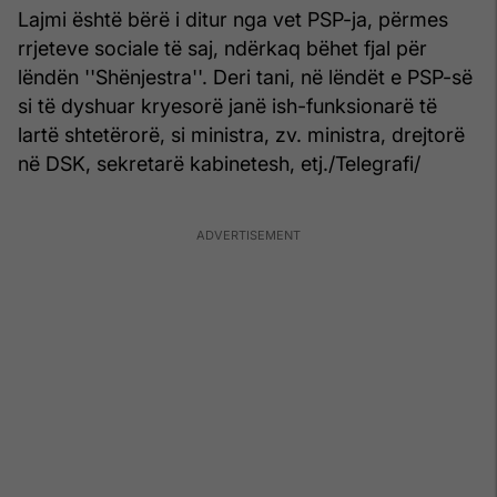
Lajmi është bërë i ditur nga vet PSP-ja, përmes
rrjeteve sociale të saj, ndërkaq bëhet fjal për
lëndën ''Shënjestra''. Deri tani, në lëndët e PSP-së
si të dyshuar kryesorë janë ish-funksionarë të
lartë shtetërorë, si ministra, zv. ministra, drejtorë
në DSK, sekretarë kabinetesh, etj./Telegrafi/