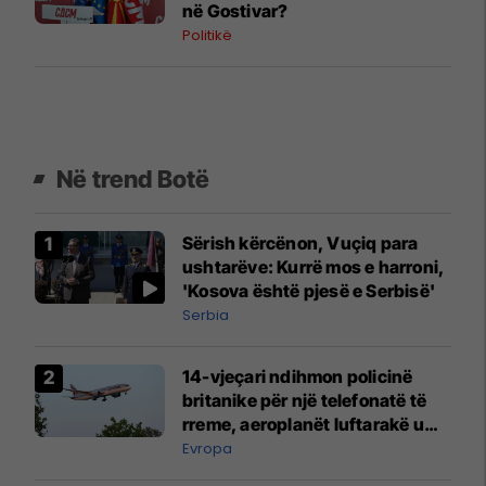
në Gostivar?
Politikë
Në trend Botë
Sërish kërcënon, Vuçiq para
ushtarëve: Kurrë mos e harroni,
'Kosova është pjesë e Serbisë'
Serbia
14-vjeçari ndihmon policinë
britanike për një telefonatë të
rreme, aeroplanët luftarakë u
ngritën në ajër për të
Evropa
interceptuar fluturaken e Qatar