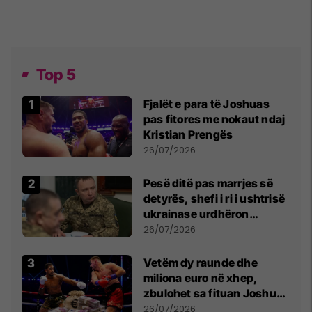
Top 5
Fjalët e para të Joshuas
pas fitores me nokaut ndaj
Kristian Prengës
26/07/2026
Pesë ditë pas marrjes së
detyrës, shefi i ri i ushtrisë
ukrainase urdhëron
kontroll të madh
26/07/2026
Vetëm dy raunde dhe
miliona euro në xhep,
zbulohet sa fituan Joshua
e Prenga
26/07/2026