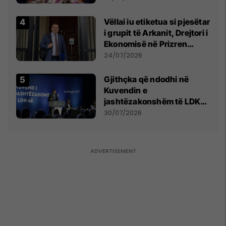
Vëllai iu etiketua si pjesëtar
i grupit të Arkanit, Drejtori i
Ekonomisë në Prizren
mohon pretendimet
24/07/2026
Gjithçka që ndodhi në
Kuvendin e
jashtëzakonshëm të LDK-
së
30/07/2026