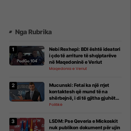
Nga Rubrika
Nebi Rexhepi: BDI është ideatori
i çdo të arriture të shqiptarëve
në Maqedoninë e Veriut
Maqedonia e Veriut
Mucunski: Fetai ka një rrjet
kontaktesh që mund të na
shërbejnë, i di të gjitha gjuhët
zyrtare të Belgjikës
Politikë
LSDM: Pse Qeveria e Mickoskit
nuk publikon dokument për ujin