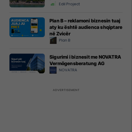
Edil Project
Plan B – reklamoni biznesin tuaj
aty ku është audienca shqiptare
në Zvicër
Plan B
Sigurimi i biznesit me NOVATRA
Vermögensberatung AG
NOVATRA