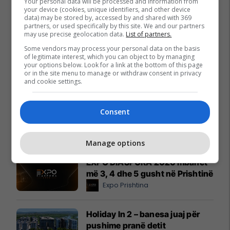
Your personal data will be processed and information from
your device (cookies, unique identifiers, and other device
data) may be stored by, accessed by and shared with 369
partners, or used specifically by this site. We and our partners
may use precise geolocation data.
List of partners.
Some vendors may process your personal data on the basis
of legitimate interest, which you can object to by managing
your options below. Look for a link at the bottom of this page
or in the site menu to manage or withdraw consent in privacy
and cookie settings.
Consent
Promo
Reklamo këtu
Manage options
EXPO DIASPORA 2026 mbahet
më 3, 4 dhe 5 gusht në Prishtinë
Expo Prishtina
Holiday In 2 – banesa juaj për
pushime pranë detit