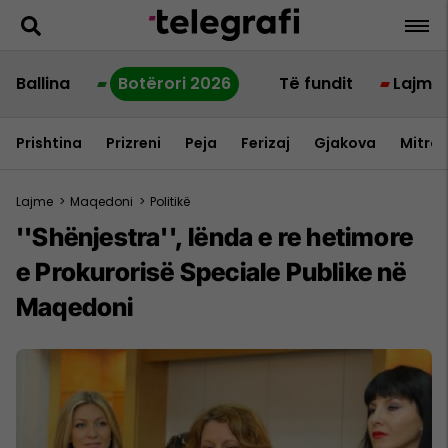
Ballina
Botërori 2026
Të fundit
Lajme
Prishtina
Prizreni
Peja
Ferizaj
Gjakova
Mitrov
Lajme
>
Maqedoni
>
Politikë
''Shënjestra'', lënda e re hetimore
e Prokurorisë Speciale Publike në
Maqedoni