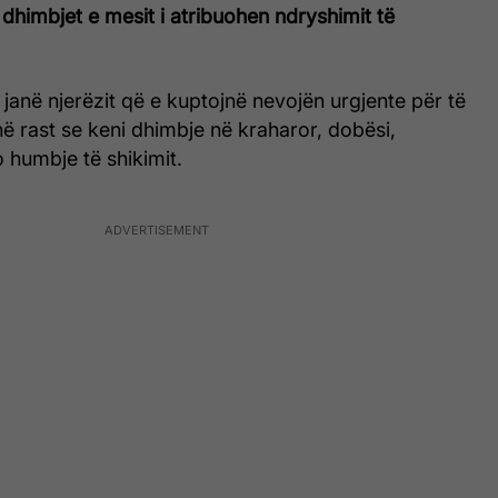
himbjet e mesit i atribuohen ndryshimit të
janë njerëzit që e kuptojnë nevojën urgjente për të
ë rast se keni dhimbje në kraharor, dobësi,
humbje të shikimit.