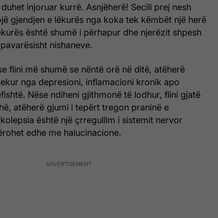
uhet injoruar kurrë. Asnjëherë! Secili prej nesh
ojë gjendjen e lëkurës nga koka tek këmbët një herë
 lëkurës është shumë i përhapur dhe njerëzit shpesh
’ pavarësisht nishaneve.
e flini më shumë se nëntë orë në ditë, atëherë
rekur nga depresioni, inflamacioni kronik apo
ishtë. Nëse ndiheni gjithmonë të lodhur, flini gjatë
ë, atëherë gjumi i tepërt tregon praninë e
kolepsia është një çrregullim i sistemit nervor
rohet edhe me halucinacione.