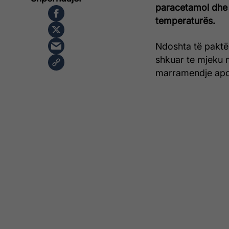
paracetamol dhe d
temperaturës.
Ndoshta të paktë 
shkuar te mjeku n
marramendje apo 