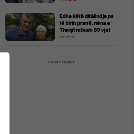
shpjegime
Edhe këtë ditëlindje pa
të birin pranë, nëna e
Thaqit mbush 89 vjet
Kosovë