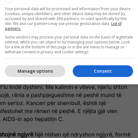
Your personal data will be processed and information from your device
(cookies, unique identifiers, and other device data) may be stored by,
accessed by and shared with 369 partners, or used specifically by this
site. We and our partners may use precise geolocation data.
List of
partners.
Some vendors may process your personal data on the basis of legitimate
interest, which you can object to by managing your options below. Look
for a link at the bottom of this page or in the site menu to manage or
withdraw consent in privacy and cookie settings.
 në peshë
Nëse vëreni që po humbisni peshë krejt
Manage options
Consent
e nuk jeni duke u përpjekur për këtë gjë, atëherë
’iu lindë dyshimi. Me kalimin e viteve, njeriu shton
sojë, rënia e pashpjegueshme në peshë mund të
em serioz. Kanceri për shembull, është një
estohet me rënien në peshë. E njëjta gjë vlen
, AIDS-in apo hepatitin C.
shojnë ngjyrë
Një nishan që ndryshon ngjyrë, formë