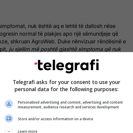
simptomat, nuk është aq e lehtë të dallosh nëse
rogresin normal të plakjes apo një sëmundjeje që
ioze, shkruan AgroWeb. Duke nënvizuar rëndësinë e
pit,
ju sjellim më poshtë gjashtë simptoma që nuk
Telegrafi asks for your consent to use your
personal data for the following purposes:
Personalised advertising and content, advertising and content
measurement, audience research and services development
Store and/or access information on a device
Learn more