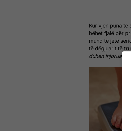
Kur vjen puna te 
bëhet fjalë për p
mund të jetë ser
të dëgjuarit të tru
duhen injoruar: