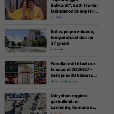
Ballkanit", Seth Troxler
falënderon Sunny Hill
Festival pas paraqitjes
Muzikë
në Prishtinë
Sot vapë përvëluese,
temperaturat deri në
37 gradë
Kosovë
Fanellat më të bukura
të sezonit 2026/27 –
këto janë 20 klubet që
spikatën me dizajnin e
Ndërkombëtare
tyre
Ndryshon regjimi i
qarkullimit në
Lakrishte, Komuna e
Prishtinës ofron
Prishtina