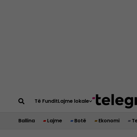
Të Fundit
Lajme lokale
Ballina
Lajme
Botë
Ekonomi
T