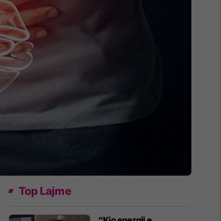
Top Lajme
“Kjo energji e