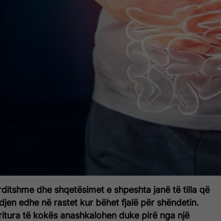
ditshme dhe shqetësimet e shpeshta janë të tilla që
en edhe në rastet kur bëhet fjalë për shëndetin.
ritura të kokës anashkalohen duke pirë nga një