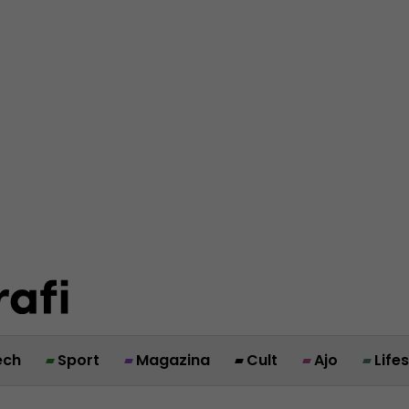
ech
Sport
Magazina
Cult
Ajo
Life