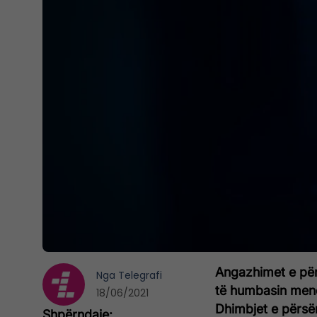
Angazhimet e për
Nga
Telegrafi
të humbasin mendj
18/06/2021
Dhimbjet e përsë