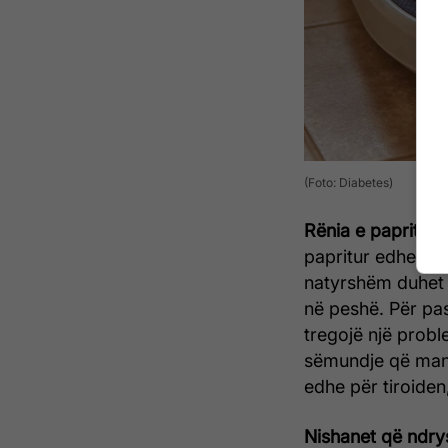
(Foto: Diabetes)
Rënia e papritur
papritur edhe nës
natyrshëm duhet t
në peshë. Për pa
tregojë një probl
sëmundje që manif
edhe për tiroiden
Nishanet që ndry