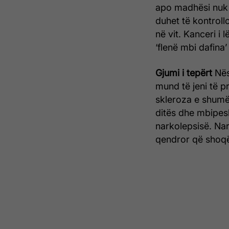
apo madhësi nuk d
duhet të kontroll
në vit. Kanceri i
‘flenë mbi dafina
Gjumi i tepërt
Nës
mund të jeni të p
skleroza e shumëf
ditës dhe mbipesh
narkolepsisë. Nar
qendror që shoqë