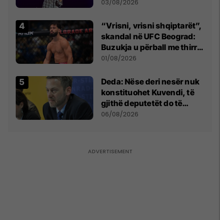
- dhe bota digjitale serbe
03/08/2026
shpall gjendjen e luftës
“Vrisni, vrisni shqiptarët”,
skandal në UFC Beograd:
Buzukja u përball me thirrje
anti-shqiptare nga
01/08/2026
tribunat
Deda: Nëse deri nesër nuk
konstituohet Kuvendi, të
gjithë deputetët do të
bëjnë shkelje të rëndë
06/08/2026
kushtetuese