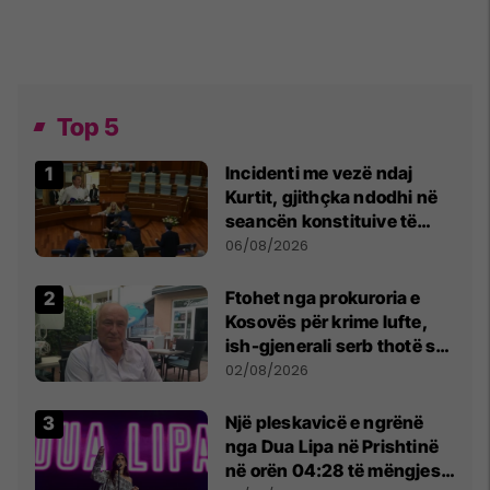
Top 5
Incidenti me vezë ndaj
Kurtit, gjithçka ndodhi në
seancën konstituive të
Kuvendit
06/08/2026
Ftohet nga prokuroria e
Kosovës për krime lufte,
ish-gjenerali serb thotë se
dikush e tradhtoi në
02/08/2026
Beograd
Një pleskavicë e ngrënë
nga Dua Lipa në Prishtinë
në orën 04:28 të mëngjesit