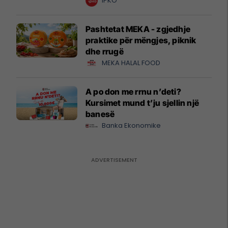
IPKO
Pashtetat MEKA - zgjedhje
praktike për mëngjes, piknik
dhe rrugë
MEKA HALAL FOOD
A po don me rrnu n’deti?
Kursimet mund t’ju sjellin një
banesë
Banka Ekonomike