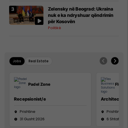
Zelensky në Beograd: Ukraina
nuk e ka ndryshuar qëndrimin
për Kosovën
Politikë
Jobs
Real Estate
Padel Zone
Flex B
Recepsionist/e
Architect
Prishtine
Prishtinë
31 Gusht 2026
6 Shtator 2