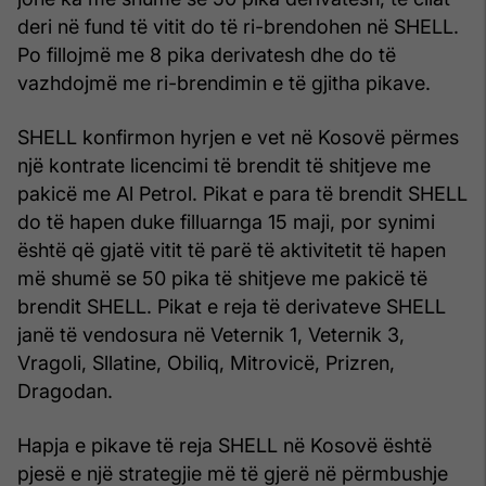
deri në fund të vitit do të ri-brendohen në SHELL.
Po fillojmë me 8 pika derivatesh dhe do të
vazhdojmë me ri-brendimin e të gjitha pikave.
SHELL konfirmon hyrjen e vet në Kosovë përmes
një kontrate licencimi të brendit të shitjeve me
pakicë me Al Petrol. Pikat e para të brendit SHELL
do të hapen duke filluarnga 15 maji, por synimi
është që gjatë vitit të parë të aktivitetit të hapen
më shumë se 50 pika të shitjeve me pakicë të
brendit SHELL. Pikat e reja të derivateve SHELL
janë të vendosura në Veternik 1, Veternik 3,
Vragoli, Sllatine, Obiliq, Mitrovicë, Prizren,
Dragodan.
Hapja e pikave të reja SHELL në Kosovë është
pjesë e një strategjie më të gjerë në përmbushje