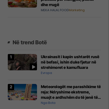
dhe rrugë
MEKA HALAL FOOD
Marketing
Në trend Botë
Ukrainasit i kapin ushtarët rusë
në befasi, ishin duke fjetur në
strehimoret e kamufluara
Evropa
Meteorologët me parashikime të
reja: Ndryshime ekstreme,
muajt e ardhshëm do të jenë të
pazakontë
Nga Bota