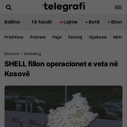
Ballina
Të fundit
Lajme
Botë
Ekono
Prishtina
Prizreni
Peja
Ferizaj
Gjakova
Mitrov
Ekonomi
>
Marketing
SHELL fillon operacionet e veta në
Kosovë