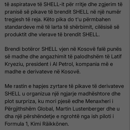
të aspiratave të SHELL-it për rritje dhe zgjerim të
pranisë së pikave të brendit SHELL në një numër
tregjesh të reja. Këto pika do t'u përmbahen
standardeve më të larta të shërbimit, cilësisë së
produktit dhe vlerave të brendit SHELL.
Brendi botëror SHELL vjen në Kosovë falë punës
së madhe dhe angazhimit të palodhshëm të Latif
Kryeziu, president i Al Petrol, kompania më e
madhe e derivateve në Kosovë.
Me rastin e hapjes zyrtare të pikave të derivateve
SHELL u organizua një ngjarje madhështore dhe
plot surpriza, ku mori pjesë edhe Menaxheri i
Përgjithshëm Global, Martin Lustenberger dhe u
dha një përshëndetje e ngrohtë nga ish piloti i
Formula 1, Kimi Räikkönen.