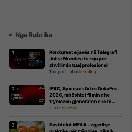
Nga Rubrika
Konkurset e javës në Telegrafi
Jobs: Mundësi të reja për
zhvillimin tuaj profesional
Telegrafi Jobs
Marketing
IPKO, Sponsor i Artë i DokuFest
2026, mbështet filmin dhe
frymëzon gjeneratën e re të
krijuesve
IPKO
Marketing
Pashtetat MEKA - zgjedhje
praktike për mëngjes, piknik