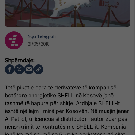
Nga
Telegrafi
21/05/2018
Tetë pikat e para të derivateve të kompanisë
botërore energjetike SHELL në Kosovë janë
tashmë të hapura për shitje. Ardhja e SHELL-it
është një lajm i mirë për Kosovën. Në muajin janar
Al Petrol, u licencua si distributor i autorizuar pas
nënshkrimit të kontratës me SHELL-it. Kompania
jonë ka më shumë se 50 pika derivatesh, të cilat