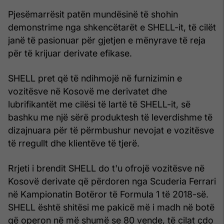
Pjesëmarrësit patën mundësinë të shohin
demonstrime nga shkencëtarët e SHELL-it, të cilët
janë të pasionuar për gjetjen e mënyrave të reja
për të krijuar derivate efikase.
SHELL pret që të ndihmojë në furnizimin e
vozitësve në Kosovë me derivatet dhe
lubrifikantët me cilësi të lartë të SHELL-it, së
bashku me një sërë produktesh të leverdishme të
dizajnuara për të përmbushur nevojat e vozitësve
të rregullt dhe klientëve të tjerë.
Rrjeti i brendit SHELL do t'u ofrojë vozitësve në
Kosovë derivate që përdoren nga Scuderia Ferrari
në Kampionatin Botëror të Formula 1 të 2018-së.
SHELL është shitësi me pakicë më i madh në botë
që operon në më shumë se 80 vende, të cilat çdo