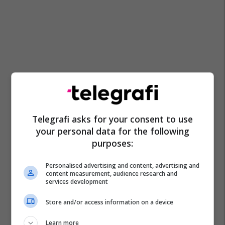
Telegrafi asks for your consent to use
your personal data for the following
purposes:
Personalised advertising and content, advertising and
content measurement, audience research and
services development
Al Petrol
Shell
Formula 1
Store and/or access information on a device
Learn more