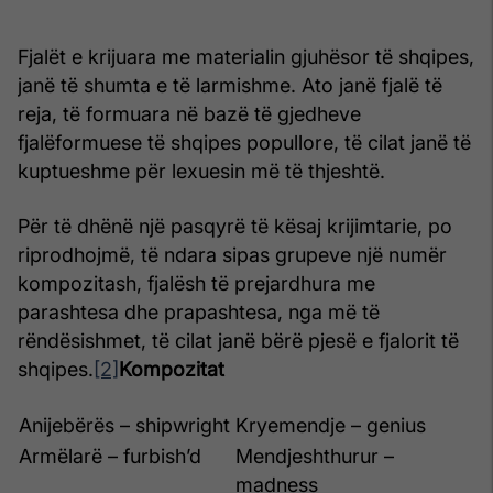
Fjalët e krijuara me materialin gjuhësor të shqipes,
janë të shumta e të larmishme. Ato janë fjalë të
reja, të formuara në bazë të gjedheve
fjalëformuese të shqipes popullore, të cilat janë të
kuptueshme për lexuesin më të thjeshtë.
Për të dhënë një pasqyrë të kësaj krijimtarie, po
riprodhojmë, të ndara sipas grupeve një numër
kompozitash, fjalësh të prejardhura me
parashtesa dhe prapashtesa, nga më të
rëndësishmet, të cilat janë bërë pjesë e fjalorit të
shqipes.
[2]
Kompozitat
Anijebërës – shipwright
Kryemendje – genius
Armëlarë – furbish’d
Mendjeshthurur –
madness