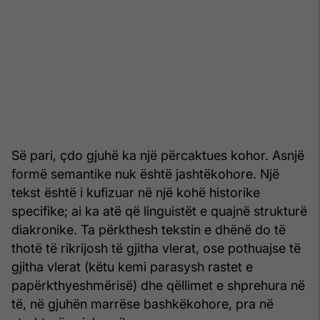
Së pari, çdo gjuhë ka një përcaktues kohor. Asnjë
formë semantike nuk është jashtëkohore. Një
tekst është i kufizuar në një kohë historike
specifike; ai ka atë që linguistët e quajnë strukturë
diakronike. Ta përkthesh tekstin e dhënë do të
thotë të rikrijosh të gjitha vlerat, ose pothuajse të
gjitha vlerat (këtu kemi parasysh rastet e
papërkthyeshmërisë) dhe qëllimet e shprehura në
të, në gjuhën marrëse bashkëkohore, pra në