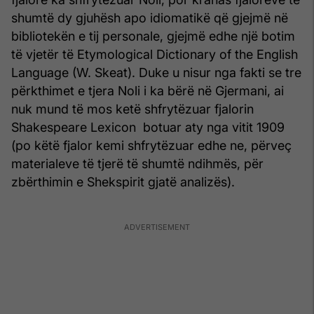
shumtë dy gjuhësh apo idiomatikë që gjejmë në
bibliotekën e tij personale, gjejmë edhe një botim
të vjetër të Etymological Dictionary of the English
Language (W. Skeat). Duke u nisur nga fakti se tre
përkthimet e tjera Noli i ka bërë në Gjermani, ai
nuk mund të mos ketë shfrytëzuar fjalorin
Shakespeare Lexicon botuar aty nga vitit 1909
(po këtë fjalor kemi shfrytëzuar edhe ne, përveç
materialeve të tjerë të shumtë ndihmës, për
zbërthimin e Shekspirit gjatë analizës).