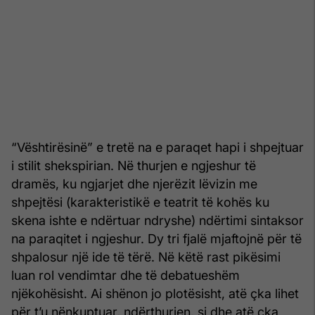
“Vështirësinë” e tretë na e paraqet hapi i shpejtuar
i stilit shekspirian. Në thurjen e ngjeshur të
dramës, ku ngjarjet dhe njerëzit lëvizin me
shpejtësi (karakteristikë e teatrit të kohës ku
skena ishte e ndërtuar ndryshe) ndërtimi sintaksor
na paraqitet i ngjeshur. Dy tri fjalë mjaftojnë për të
shpalosur një ide të tërë. Në këtë rast pikësimi
luan rol vendimtar dhe të debatueshëm
njëkohësisht. Ai shënon jo plotësisht, atë çka lihet
për t’u nënkuptuar, ndërthurjen, si dhe atë çka