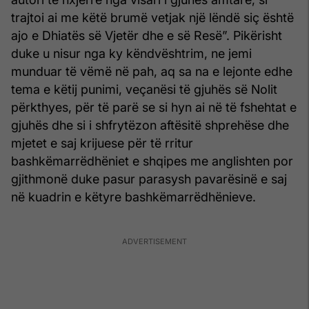
trajtoi ai me këtë brumë vetjak një lëndë siç është
ajo e Dhiatës së Vjetër dhe e së Resë”. Pikërisht
duke u nisur nga ky këndvështrim, ne jemi
munduar të vëmë në pah, aq sa na e lejonte edhe
tema e këtij punimi, veçanësi të gjuhës së Nolit
përkthyes, për të parë se si hyn ai në të fshehtat e
gjuhës dhe si i shfrytëzon aftësitë shprehëse dhe
mjetet e saj krijuese për të rritur
bashkëmarrëdhëniet e shqipes me anglishten por
gjithmonë duke pasur parasysh pavarësinë e saj
në kuadrin e këtyre bashkëmarrëdhënieve.