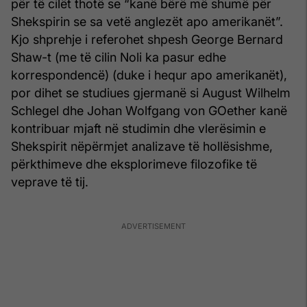
për të cilët thotë se “kanë bërë më shumë për
Shekspirin se sa vetë anglezët apo amerikanët”.
Kjo shprehje i referohet shpesh George Bernard
Shaw-t (me të cilin Noli ka pasur edhe
korrespondencë) (duke i hequr apo amerikanët),
por dihet se studiues gjermanë si August Wilhelm
Schlegel dhe Johan Wolfgang von GOether kanë
kontribuar mjaft në studimin dhe vlerësimin e
Shekspirit nëpërmjet analizave të hollësishme,
përkthimeve dhe eksplorimeve filozofike të
veprave të tij.