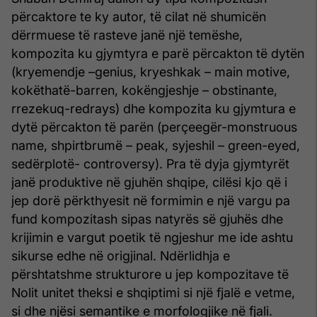
përcaktore te ky autor, të cilat në shumicën
dërrmuese të rasteve janë një temëshe,
kompozita ku gjymtyra e parë përcakton të dytën
(kryemendje –genius, kryeshkak – main motive,
kokëthatë-barren, kokëngjeshje – obstinante,
rrezekuq-redrays) dhe kompozita ku gjymtura e
dytë përcakton të parën (perçeegër-monstruous
name, shpirtbrumë – peak, syjeshil – green-eyed,
sedërplotë- controversy). Pra të dyja gjymtyrët
janë produktive në gjuhën shqipe, cilësi kjo që i
jep dorë përkthyesit në formimin e një vargu pa
fund kompozitash sipas natyrës së gjuhës dhe
krijimin e vargut poetik të ngjeshur me ide ashtu
sikurse edhe në origjinal. Ndërlidhja e
përshtatshme strukturore u jep kompozitave të
Nolit unitet theksi e shqiptimi si një fjalë e vetme,
si dhe njësi semantike e morfologjike në fjali.