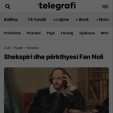
Ballina
Të fundit
Lajme
Botë
Ekono
Prishtina
Prizreni
Peja
Ferizaj
Gjakova
Mitrov
Cult
>
Fjalet
>
Analiza
Shekspiri dhe përkthyesi Fan Noli