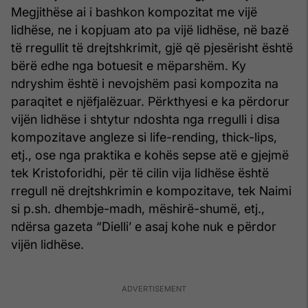
Megjithëse ai i bashkon kompozitat me vijë
lidhëse, ne i kopjuam ato pa vijë lidhëse, në bazë
të rregullit të drejtshkrimit, gjë që pjesërisht është
bërë edhe nga botuesit e mëparshëm. Ky
ndryshim është i nevojshëm pasi kompozita na
paraqitet e njëfjalëzuar. Përkthyesi e ka përdorur
vijën lidhëse i shtytur ndoshta nga rregulli i disa
kompozitave angleze si life-rending, thick-lips,
etj., ose nga praktika e kohës sepse atë e gjejmë
tek Kristoforidhi, për të cilin vija lidhëse është
rregull në drejtshkrimin e kompozitave, tek Naimi
si p.sh. dhembje-madh, mëshirë-shumë, etj.,
ndërsa gazeta “Dielli’ e asaj kohe nuk e përdor
vijën lidhëse.