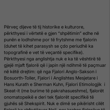
Përveç dijeve të tij historike e kulturore,
përkthyesi i vërtetë e gjen “shpëtimin” edhe në
punën e lodhshme por të frytshme me fjalorin
(duhet të kihet parasysh se çdo periudhë ka
topografinë e vet të veçantë specifike).
Përkthyesi nga anglishtja nuk e ka të vështirë të
gjejë mjaft fjalorë që i japin një ndihmë të paçmuar
në këtë drejtim: që nga Fjalori Anglo-Sakson i
Bosuorth-Toller, Fjalori i Anglishtes Mesjetare i
Hans Kurath e Sherman Kuhn, Fjalori Etimologjik i
Skeat-it (me burime të pakrahasueshme), fjalorët
onomatopeikë e deri tek fjalorët specifikë të
gjuhës së Shekspirit. Nuk e dimë se pikërisht cilët
fjalorë ka shfrytëzuar Noli, por krahas fjalorëve të