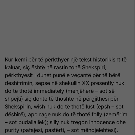
Kur kemi për të përkthyer një tekst historikisht të
kaluar, siç është në rastin tonë Shekspiri,
përkthyesit i duhet punë e veçantë për të bërë
deshifrimin, sepse në shekullin XX presently nuk
do të thotë immediately (menjëherë – sot së
shpejti) siç donte të thoshte në përgjithësi për
Shekspirin, wish nuk do të thotë lust (epsh – sot
dëshirë); apo rage nuk do të thotë folly (zemërim
– sot budallallëk); silly nuk tregon innocence dhe
purity (pafajësi, pastërti, – sot mëndjelehtësi).