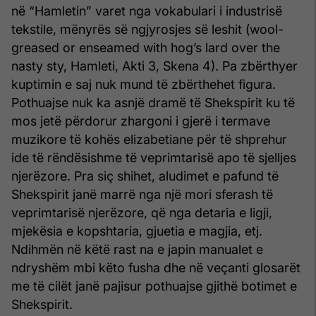
në “Hamletin” varet nga vokabulari i industrisë
tekstile, mënyrës së ngjyrosjes së leshit (wool-
greased or enseamed with hog’s lard over the
nasty sty, Hamleti, Akti 3, Skena 4). Pa zbërthyer
kuptimin e saj nuk mund të zbërthehet figura.
Pothuajse nuk ka asnjë dramë të Shekspirit ku të
mos jetë përdorur zhargoni i gjerë i termave
muzikore të kohës elizabetiane për të shprehur
ide të rëndësishme të veprimtarisë apo të sjelljes
njerëzore. Pra siç shihet, aludimet e pafund të
Shekspirit janë marrë nga një mori sferash të
veprimtarisë njerëzore, që nga detaria e ligji,
mjekësia e kopshtaria, gjuetia e magjia, etj.
Ndihmën në këtë rast na e japin manualet e
ndryshëm mbi këto fusha dhe në veçanti glosarët
me të cilët janë pajisur pothuajse gjithë botimet e
Shekspirit.