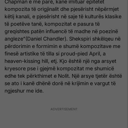
Chapman e më parë, kanë imituar epitetet
kompozita të origjinalit dhe pjesërisht nëpërmjet
këtij kanali, e pjesërisht në saje të kulturës klasike
të poetëve tanë, kompozitat e pasura të
greqishtes patën influencë të madhe në poezinë
angleze”(Daniel Chandler). Shekspiri shkëlqeu në
përdorimin e formimin e shumë kompozitave me
finesë artistike të tilla si proud-pied April, a
heaven-kissing hill, etj. Kjo është një nga arsyet
kryesore pse i gjejmë kompozitat me shumicë
edhe tek përkthimet e Nolit. Një arsye tjetër është
se ato i kanë dhënë dorë në krijimin e vargut të
ngjeshur me ide.