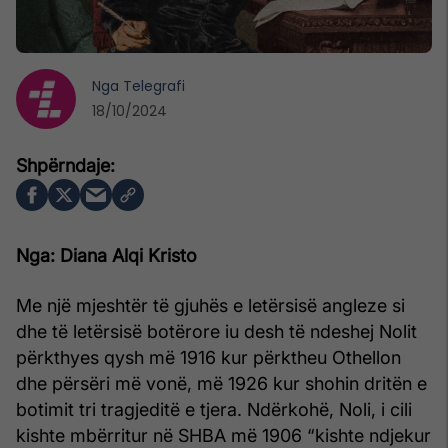
Nga
Telegrafi
18/10/2024
Nga: Diana Alqi Kristo
Me një mjeshtër të gjuhës e letërsisë angleze si
dhe të letërsisë botërore iu desh të ndeshej Nolit
përkthyes qysh më 1916 kur përktheu Othellon
dhe përsëri më vonë, më 1926 kur shohin dritën e
botimit tri tragjeditë e tjera. Ndërkohë, Noli, i cili
kishte mbërritur në SHBA më 1906 “kishte ndjekur