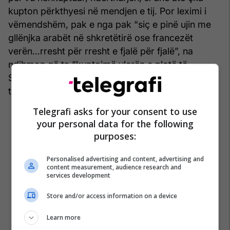
kupton përkthyesi në mendjen e tij. Por leximi i
vëmendshëm, pak e nga pak “siç e pinë ujin me
gllënjka arabët në shkretëtirë ose francezët
verën…rresht për rresht e fjalë për fjalë”, na
ndihmon që ta “kuptojmë vlerën e plotë të
Shekspirit.” (Vladimir Nabokov), t’i hyjmë thellë e
ta zbërthejmë idenë që ka dashur të shprehë ai.
Telegrafi asks for your consent to use
your personal data for the following
purposes:
Personalised advertising and content, advertising and
content measurement, audience research and
services development
Store and/or access information on a device
Learn more