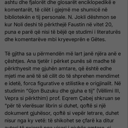
ashtu dhe fjalorët dhe glosarët enciklopedikë e
komentarët, të cilët i gjejmë me shumicë në
bibliotekën e tij personale. N. Jokli dëshmon se
kur Noli deshi të përkthejë Faustin në vitet 20,
puna e parë që nisi të bëjë qe studimi i literaturës
dhe komentarëve mbi kryeveprën e Gëtes.
Të gjitha sa u përmendën më lart janë njëra anë e
çështjes. Ana tjetër i përket punës së madhe të
përkthyesit me gjuhën amtare, që është edhe
mjeti me anë të së cilit do të shprehen mendimet
e idetë, forca figurative e stilistike e origjinalit. Në
studimin “Gjon Buzuku dhe gjuha e tij” (Vëllimi III,
Vepra si përkthim) prof. Eqrem Çabej shkruan se
“për të vlerësuar librin si duhet, qoftë si një
dokument gjuhësor, qoftë si vepër letrare, duhet
nisur nga ky vetë: të shikohet se çfarë ka ditur
autori të nxjerrë nga visari i gjuhës amtare, si