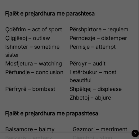
Fjalët e prejardhura me parashtesa
Çdëfrim – act of sport
Përshpirtore – requiem
Çligjësoj – outlaw
Përndezje – distemper
Ishmotër – sometime
Përnisje – attempt
sister
Mosfjetura – watching
Përqyr – audit
Përfundje – conclusion
I stërbukur – most
beautiful
Përfryrë – bombast
Shpëlqej – displease
Zhbetoj – abjure
Fjalët e prejardhura me prapashtesa
Balsamore – balmy
Gazmori – merriment
×
Barkaris – embark
Gjemboj – sting