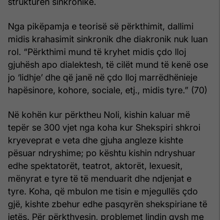
strukturën sinkronike.
Nga pikëpamja e teorisë së përkthimit, dallimi
midis krahasimit sinkronik dhe diakronik nuk luan
rol. “Përkthimi mund të kryhet midis çdo lloj
gjuhësh apo dialektesh, të cilët mund të kenë ose
jo ‘lidhje’ dhe që janë në çdo lloj marrëdhënieje
hapësinore, kohore, sociale, etj., midis tyre.” (70)
Në kohën kur përktheu Noli, kishin kaluar më
tepër se 300 vjet nga koha kur Shekspiri shkroi
kryeveprat e veta dhe gjuha angleze kishte
pësuar ndryshime; po kështu kishin ndryshuar
edhe spektatorët, teatrot, aktorët, lexuesit,
mënyrat e tyre të të menduarit dhe ndjenjat e
tyre. Koha, që mbulon me tisin e mjegullës çdo
gjë, kishte zbehur edhe pasqyrën shekspiriane të
jetës. Për përkthyesin, problemet lindin qysh me