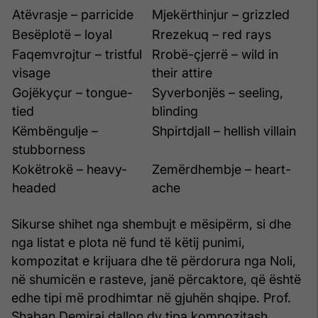
Atëvrasje – parricide
Mjekërthinjur – grizzled
Besëplotë – loyal
Rrezekuq – red rays
Faqemvrojtur – tristful
Rrobë-çjerrë – wild in
visage
their attire
Gojëkyçur – tongue-
Syverbonjës – seeling,
tied
blinding
Këmbëngulje –
Shpirtdjall – hellish villain
stubborness
Kokëtrokë – heavy-
Zemërdhembje – heart-
headed
ache
Sikurse shihet nga shembujt e mësipërm, si dhe
nga listat e plota në fund të këtij punimi,
kompozitat e krijuara dhe të përdorura nga Noli,
në shumicën e rasteve, janë përcaktore, që është
edhe tipi më prodhimtar në gjuhën shqipe. Prof.
Shaban Demiraj dallon dy tipa kompozitash