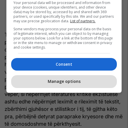
Your personal data will be processed and information from
your device (cookies, unique identifiers, and other device
data) may be stored by, accessed by and shared with 369
partners, or used specifically by this site. We and our partners
may use precise geolocation data.
List of partners.
Some vendors may process your personal data on the basis
of legitimate interest, which you can object to by managing
Të lexosh Shekspirin, do të thotë të fillosh të
your options below. Look for a link at the bottom of this page
përgatitesh për këtë” thotë Steiner. Aq më tepër
or in the site menu to manage or withdraw consent in privacy
and cookie settings.
domethënëse bëhen këto fjalë kur i vihemi punës
për ta përkthyer atë. Pra njohja me sfondin
Consent
historiko-social të kohës në të cilën u shkrua
vepra, njohja nga afër me pikëpamjet filozofike,
politike, morale, ideo-artistike të autorit në
Manage options
përgjithësi, zbërthimi i parashtrimit të tyre në
vepër, si nëpërmjet literaturës kritike ekzistuese
ashtu edhe nëpërmjet leximit e rileximit të tekstit,
zbërthimi gjuhësor e stilistikor i tij, të gjitha këto
pra, përbëjnë detyrat paraprake kryesore dhe më
të domosdoshme të përkthyesit.