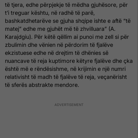
të tjera, edhe përpjekje të mëdha gjuhësore, për
t’i treguar kështu, në radhë të parë,
bashkatdhetarëve se gjuha shqipe ishte e aftë “të
matej” edhe me gjuhët më të zhvilluara” (A.
Karajdgiu). Për këtë qëllim ai punoi me zell si për
zbulimin dhe vënien në përdorim të fjalëve
ekzistuese edhe në drejtim të dhënies së
nuancave të reja kuptimore këtyre fjalëve dhe çka
është më e rëndësishme, në krijimin e një numri
relativisht të madh të fjalëve të reja, veçanërisht
të sferës abstrakte mendore.