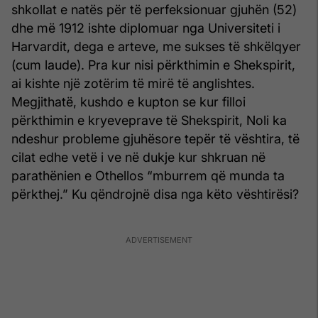
shkollat e natës për të perfeksionuar gjuhën (52)
dhe më 1912 ishte diplomuar nga Universiteti i
Harvardit, dega e arteve, me sukses të shkëlqyer
(cum laude). Pra kur nisi përkthimin e Shekspirit,
ai kishte një zotërim të mirë të anglishtes.
Megjithatë, kushdo e kupton se kur filloi
përkthimin e kryeveprave të Shekspirit, Noli ka
ndeshur probleme gjuhësore tepër të vështira, të
cilat edhe vetë i ve në dukje kur shkruan në
parathënien e Othellos “mburrem që munda ta
përkthej.” Ku qëndrojnë disa nga këto vështirësi?