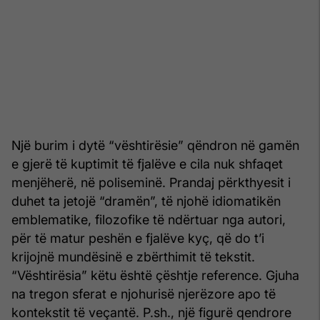
Një burim i dytë “vështirësie” qëndron në gamën
e gjerë të kuptimit të fjalëve e cila nuk shfaqet
menjëherë, në poliseminë. Prandaj përkthyesit i
duhet ta jetojë “dramën”, të njohë idiomatikën
emblematike, filozofike të ndërtuar nga autori,
për të matur peshën e fjalëve kyç, që do t’i
krijojnë mundësinë e zbërthimit të tekstit.
“Vështirësia” këtu është çështje reference. Gjuha
na tregon sferat e njohurisë njerëzore apo të
kontekstit të veçantë. P.sh., një figurë qendrore