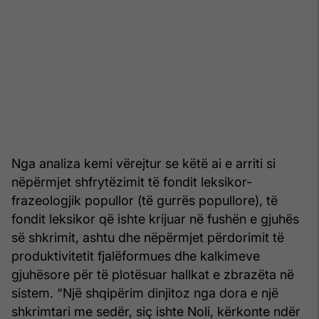
Nga analiza kemi vërejtur se këtë ai e arriti si
nëpërmjet shfrytëzimit të fondit leksikor-
frazeologjik popullor (të gurrës popullore), të
fondit leksikor që ishte krijuar në fushën e gjuhës
së shkrimit, ashtu dhe nëpërmjet përdorimit të
produktivitetit fjalëformues dhe kalkimeve
gjuhësore për të plotësuar hallkat e zbrazëta në
sistem. “Një shqipërim dinjitoz nga dora e një
shkrimtari me sedër, siç ishte Noli, kërkonte ndër