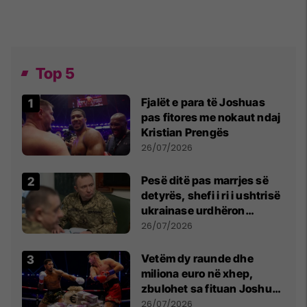
Top 5
Fjalët e para të Joshuas
pas fitores me nokaut ndaj
Kristian Prengës
26/07/2026
Pesë ditë pas marrjes së
detyrës, shefi i ri i ushtrisë
ukrainase urdhëron
kontroll të madh
26/07/2026
Vetëm dy raunde dhe
miliona euro në xhep,
zbulohet sa fituan Joshua
e Prenga
26/07/2026