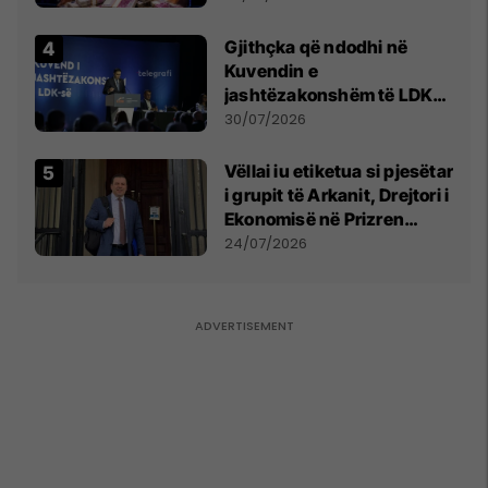
Gjithçka që ndodhi në
Kuvendin e
jashtëzakonshëm të LDK-
së
30/07/2026
Vëllai iu etiketua si pjesëtar
i grupit të Arkanit, Drejtori i
Ekonomisë në Prizren
mohon pretendimet
24/07/2026