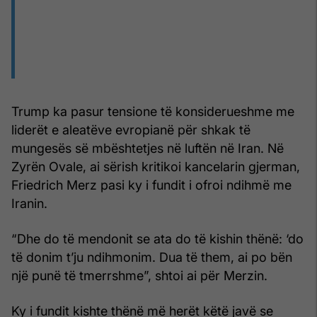
Trump ka pasur tensione të konsiderueshme me
liderët e aleatëve evropianë për shkak të
mungesës së mbështetjes në luftën në Iran. Në
Zyrën Ovale, ai sërish kritikoi kancelarin gjerman,
Friedrich Merz pasi ky i fundit i ofroi ndihmë me
Iranin.
“Dhe do të mendonit se ata do të kishin thënë: ‘do
të donim t’ju ndihmonim. Dua të them, ai po bën
një punë të tmerrshme”, shtoi ai për Merzin.
Ky i fundit kishte thënë më herët këtë javë se