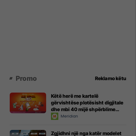
Promo
Reklamo këtu
Këtë herë me kartelë
gërvishtëse plotësisht digjitale
dhe mbi 40 mijë shpërblime
instant!
Meridian
Zgjidhni një nga katër modelet