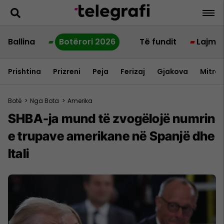
Ballina
Botërori 2026
Të fundit
Lajme
Prishtina
Prizreni
Peja
Ferizaj
Gjakova
Mitrov
Botë
>
Nga Bota
>
Amerika
SHBA-ja mund të zvogëlojë numrin
e trupave amerikane në Spanjë dhe
Itali