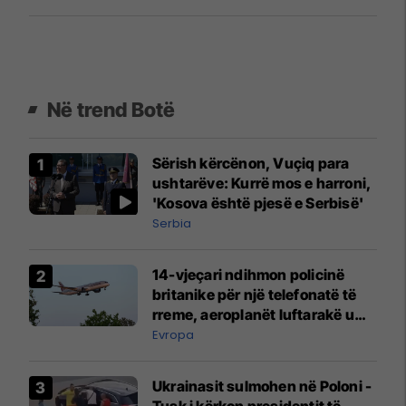
Në trend Botë
Sërish kërcënon, Vuçiq para
ushtarëve: Kurrë mos e harroni,
'Kosova është pjesë e Serbisë'
Serbia
14-vjeçari ndihmon policinë
britanike për një telefonatë të
rreme, aeroplanët luftarakë u
ngritën në ajër për të
Evropa
interceptuar fluturaken e Qatar
Airways që po shkonte drejt
Ukrainasit sulmohen në Poloni -
Mançesterit