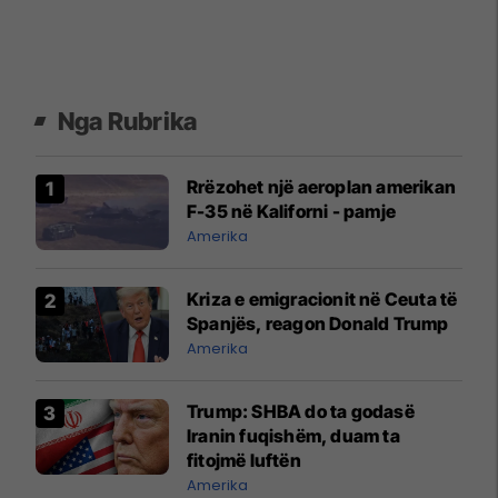
Nga Rubrika
Rrëzohet një aeroplan amerikan
F-35 në Kaliforni - pamje
Amerika
Kriza e emigracionit në Ceuta të
Spanjës, reagon Donald Trump
Amerika
Trump: SHBA do ta godasë
Iranin fuqishëm, duam ta
fitojmë luftën
Amerika