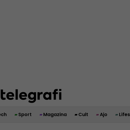
ech
Sport
Magazina
Cult
Ajo
Life