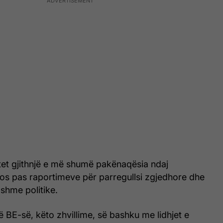
tet gjithnjë e më shumë pakënaqësia ndaj
os pas raportimeve për parregullsi zgjedhore dhe
shme politike.
ë BE-së, këto zhvillime, së bashku me lidhjet e