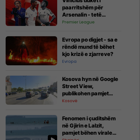
Vinicius duket i
paarritshëm për
Arsenalin - tetë
alternativa si
Premier League
kandidatë kryesorë
për krahun e majtë te
Evropa po digjet - sa e
Topçinjtë
rëndë mund të bëhet
kjo krizë e zjarreve?
Evropa
Kosova hyn në Google
Street View,
publikohen pamjet
360-gradëshe
Kosovë
Fenomen i çuditshëm
në Gjirin e Lalzit,
pamjet bëhen virale