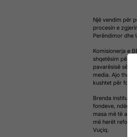
Një vendim për p
procesin e zgjeri
Perëndimor dhe U
Komisionerja e B
shqetësim për zh
pavarësisë së gjy
media. Ajo tha se
kushtet për fonde
Brenda institucio
fondeve, ndërsa 
masa më të ashpr
më herët reformat
Vuçiq.