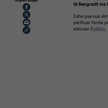
të Beogradit me 
Edhe pse nuk ësht
përfituar fonde p
shkruan
Politico.