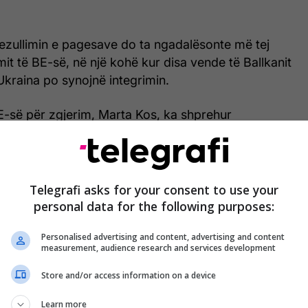
ezullimin e pagesave do ta ngadalësonte më tej
mit të BE-së, në një kohë kur disa vende të Ballkanit
kraina po synojnë integrimin.
E-së për zgjerim, Marta Kos, ka shprehur
villimet në Serbi, duke përmendur dobësimin e
qësorit, shtypjen e protestave dhe ndërhyrjet në
 Komisioni po vlerëson nëse Serbia i plotëson ende
t e BE-së.
Telegrafi asks for your consent to use your
personal data for the following purposes:
neve të BE-së është rritur presioni për pezullimin e
Personalised advertising and content, advertising and content
disa zyrtarë kanë konfirmuar se po shqyrtohen
measurement, audience research and services development
a ndaj Beogradit. Bashkimi Evropian ka kritikuar
 në drejtësi të qeverisë së presidentit Aleksandar
Store and/or access information on a device
Learn more