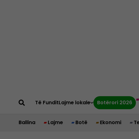
Të Fundit
Lajme lokale
Botërori 2026
Ballina
Lajme
Botë
Ekonomi
T