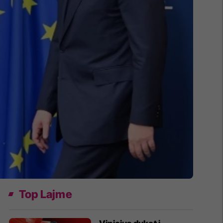
Top Lajme