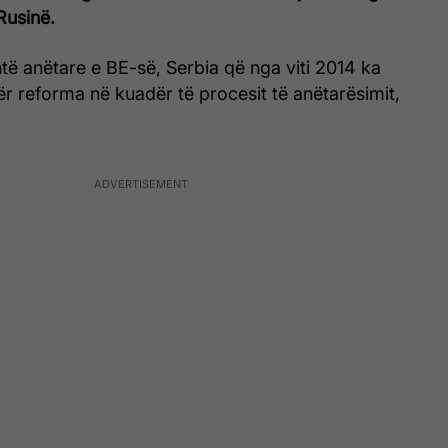
Rusinë.
ë anëtare e BE-së, Serbia që nga viti 2014 ka
ër reforma në kuadër të procesit të anëtarësimit,