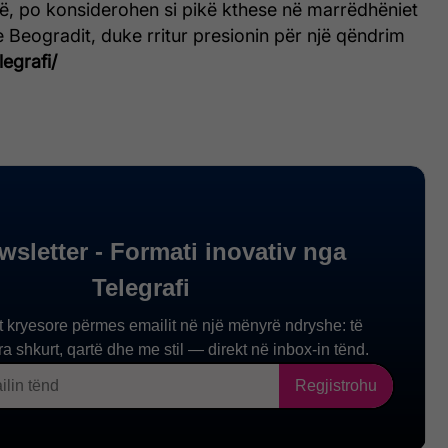
ë, po konsiderohen si pikë kthese në marrëdhëniet
 Beogradit, duke rritur presionin për një qëndrim
legrafi/