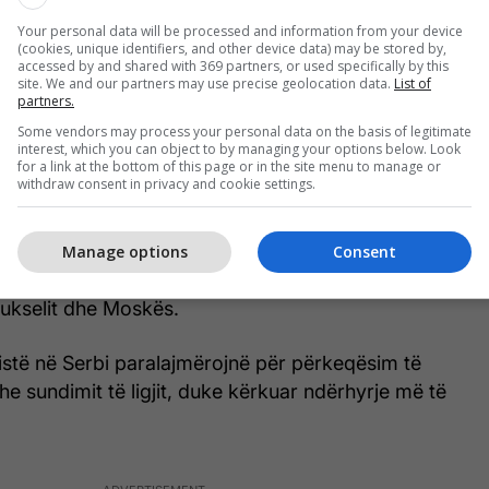
ë BE, Danijel Apostoloviq, tha se është i bindur se
Your personal data will be processed and information from your device
(cookies, unique identifiers, and other device data) may be stored by,
ezullim fondesh dhe se Serbia mbetet e përkushtuar
accessed by and shared with 369 partners, or used specifically by this
site. We and our partners may use precise geolocation data.
List of
t në BE, duke vazhduar bisedimet me Brukselin.
partners.
Some vendors may process your personal data on the basis of legitimate
min gjyqësor janë cilësuar nga BE si hap prapa,
interest, which you can object to by managing your options below. Look
for a link at the bottom of this page or in the site menu to manage or
ioni i Komisionit të Venecias, i cili mund të ndikojë
withdraw consent in privacy and cookie settings.
inancimin.
atori më i madh i Serbisë, me qindra miliona euro
Manage options
Consent
da euro investime ndër vite, por vendi vazhdon të
ukselit dhe Moskës.
istë në Serbi paralajmërojnë për përkeqësim të
dhe sundimit të ligjit, duke kërkuar ndërhyrje më të