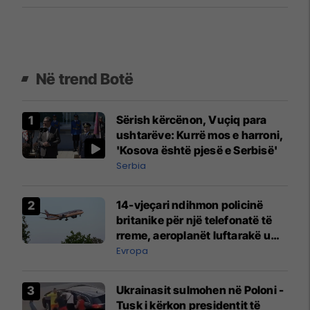
Në trend Botë
Sërish kërcënon, Vuçiq para
ushtarëve: Kurrë mos e harroni,
'Kosova është pjesë e Serbisë'
Serbia
14-vjeçari ndihmon policinë
britanike për një telefonatë të
rreme, aeroplanët luftarakë u
ngritën në ajër për të
Evropa
interceptuar fluturaken e Qatar
Airways që po shkonte drejt
Ukrainasit sulmohen në Poloni -
Mançesterit
Tusk i kërkon presidentit të