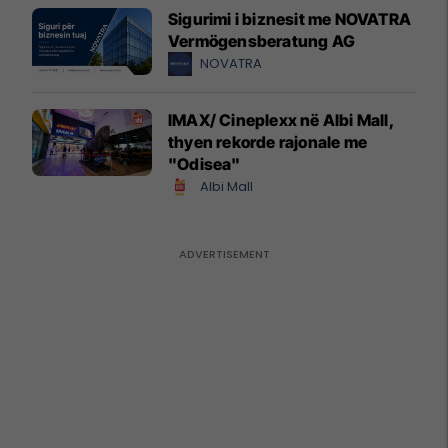
Sigurimi i biznesit me NOVATRA
Vermögensberatung AG
NOVATRA
IMAX/ Cineplexx në Albi Mall,
thyen rekorde rajonale me
"Odisea"
Albi Mall