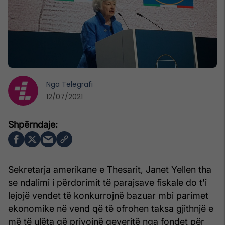
Nga
Telegrafi
12/07/2021
Sekretarja amerikane e Thesarit, Janet Yellen tha
se ndalimi i përdorimit të parajsave fiskale do t'i
lejojë vendet të konkurrojnë bazuar mbi parimet
ekonomike në vend që të ofrohen taksa gjithnjë e
më të ulëta që privojnë qeveritë nga fondet për