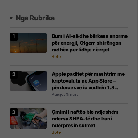
Nga Rubrika
Bum i AI-së dhe kërkesa enorme
për energji, Ofgem shtrëngon
radhën për lidhje në rrjet
Botë
Apple paditet për mashtrim me
kriptovaluta në App Store –
përdoruesve iu vodhën 1.8
milion dollarë
Paisjet Smart
Çmimi i naftës bie ndjeshëm
ndërsa SHBA-të dhe Irani
ndërpresin sulmet
Botë