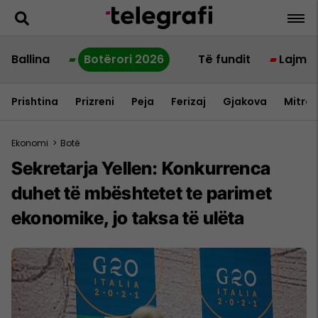
Ballina
Botërori 2026
Të fundit
Lajme
Prishtina
Prizreni
Peja
Ferizaj
Gjakova
Mitrov
Ekonomi
>
Botë
Sekretarja Yellen: Konkurrenca
duhet të mbështetet te parimet
ekonomike, jo taksa të ulëta