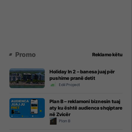
Promo
Reklamo këtu
Holiday In 2 – banesa juaj për
pushime pranë detit
Edil Project
Plan B – reklamoni biznesin tuaj
aty ku është audienca shqiptare
në Zvicër
Plan B