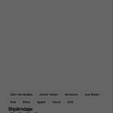
Zëri I Amerikës
Janet Yellen
Amazon
Joe Biden
Itali
Shba
Apple
Oecd
G20