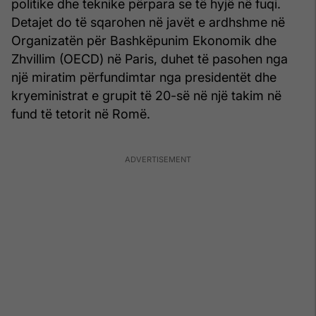
politike dhe teknike përpara se të hyjë në fuqi.
Detajet do të sqarohen në javët e ardhshme në
Organizatën për Bashkëpunim Ekonomik dhe
Zhvillim (OECD) në Paris, duhet të pasohen nga
një miratim përfundimtar nga presidentët dhe
kryeministrat e grupit të 20-së në një takim në
fund të tetorit në Romë.