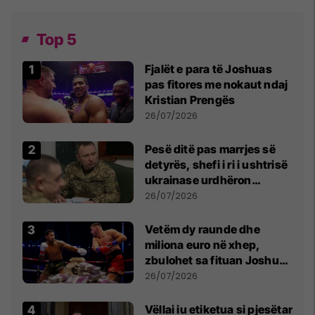
Top 5
Fjalët e para të Joshuas
pas fitores me nokaut ndaj
Kristian Prengës
26/07/2026
Pesë ditë pas marrjes së
detyrës, shefi i ri i ushtrisë
ukrainase urdhëron
kontroll të madh
26/07/2026
Vetëm dy raunde dhe
miliona euro në xhep,
zbulohet sa fituan Joshua
e Prenga
26/07/2026
Vëllai iu etiketua si pjesëtar