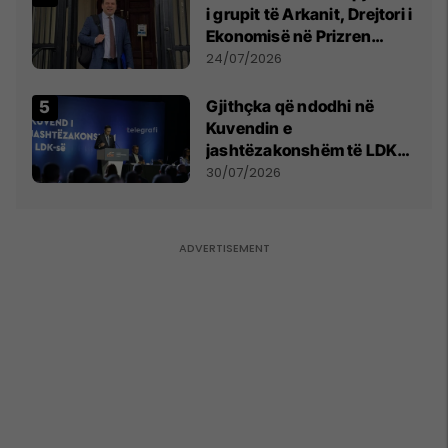
i grupit të Arkanit, Drejtori i
Ekonomisë në Prizren
mohon pretendimet
24/07/2026
Gjithçka që ndodhi në
Kuvendin e
jashtëzakonshëm të LDK-
së
30/07/2026