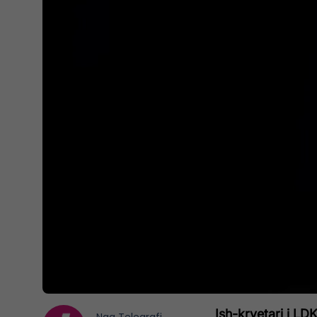
Ish-kryetari i LD