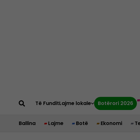
Të Fundit
Lajme lokale
Botërori 2026
Ballina
Lajme
Botë
Ekonomi
T