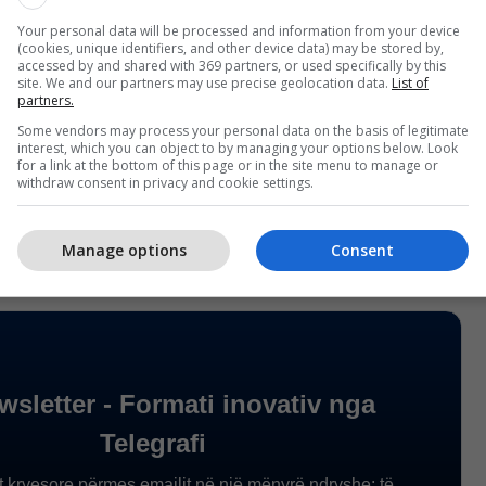
 i Lidhjes Demokratike, pritet të mbahet më 3
. Aty pritet të zgjidhet kryetari i partisë dhe
Your personal data will be processed and information from your device
(cookies, unique identifiers, and other device data) may be stored by,
se të saj.
accessed by and shared with 369 partners, or used specifically by this
site. We and our partners may use precise geolocation data.
List of
partners.
arrë kreun e partisë kanë shprehur hapur disa nga
Some vendors may process your personal data on the basis of legitimate
të LDK-së. Kryetari aktual, Isa Mustafa,
interest, which you can object to by managing your options below. Look
for a link at the bottom of this page or in the site menu to manage or
 Veliu dhe Lutfi Haziri, e Vjosa Osmani janë vetëm
withdraw consent in privacy and cookie settings.
 që pritet të garojnë për kreun e LDK-së.
Manage options
Consent