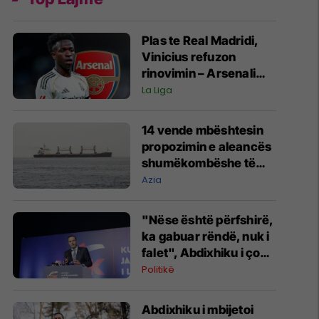
Plas te Real Madridi,
Vinicius refuzon
rinovimin – Arsenali
gati ofertën 140
La Liga
milionëshe
14 vende mbështesin
propozimin e aleancës
shumëkombëshe të
mbrojtjes detare të
Azia
udhëhequr nga Arabia
Saudite
"Nëse është përfshirë,
ka gabuar rëndë, nuk i
falet", Abdixhiku i çon
“selam” Përparim
Politikë
Ramës
Abdixhiku i mbijetoi