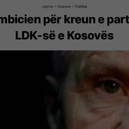
Lajme
>
Kosove
>
Politikë
mbicien për kreun e parti
LDK-së e Kosovës