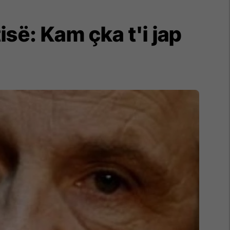
së: Kam çka t'i jap