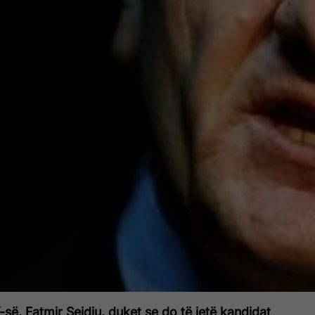
K-së, Fatmir Sejdiu, duket se do të jetë kandidat