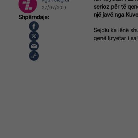
Nga
Telegrafi
serioz për të qen
27/07/2019
një javë nga Kuve
Sejdiu ka lënë sh
qenë kryetar i saj