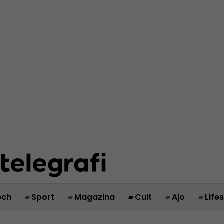
ech
Sport
Magazina
Cult
Ajo
Life