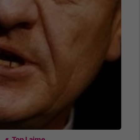
Top Lajme