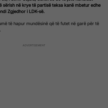
ë sërish në krye të partisë teksa kanë mbetur edhe
ndi Zgjedhor i LDK-së.
umë të hapur mundësinë që të futet në garë për të
.