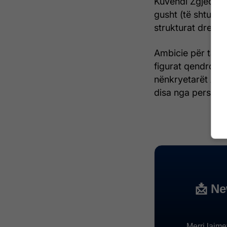
Kuvendi Zgjedhor
gusht (të shtunën)
strukturat drejtue
Ambicie për ta m
figurat qendrore 
nënkryetarët Agim
disa nga personat