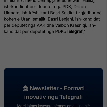
ministrit Armend Zemaj; janë edhe Gani Halilaj,
ish-kandidat për deputet nga PDK; Driton
Ukmata, ish-këshilltar i Basri Sejdiut i zgjedhur në
kohën e Uran Ismajlit; Basri Lenjani, ish-kandidat
për deputet nga AAK dhe Valbon Krasniqi, ish-
kandidat për deputet nga PDK./
Telegrafi
/