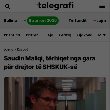
Ballina
Botërori 2026
Të fundit
Lajme
Prishtina
Prizreni
Peja
Ferizaj
Gjakova
Mitrov
Lajme
>
Kosovë
Saudin Maliqi, tërhiqet nga gara
për drejtor të SHSKUK-së