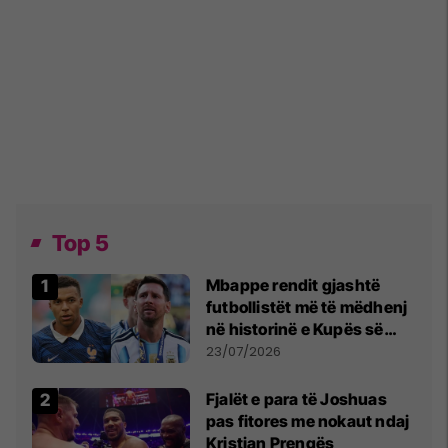
Top 5
Mbappe rendit gjashtë
futbollistët më të mëdhenj
në historinë e Kupës së
Botës, Messi mbetet i dyti
23/07/2026
Fjalët e para të Joshuas
pas fitores me nokaut ndaj
Kristian Prengës