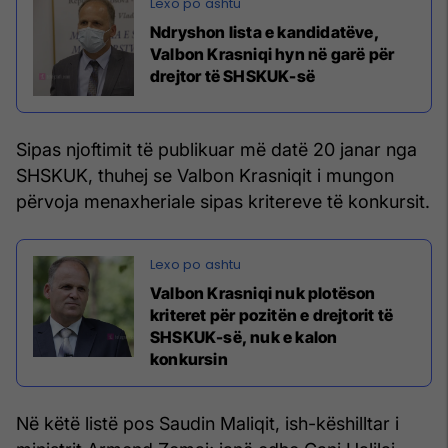
Ndryshon lista e kandidatëve,
Valbon Krasniqi hyn në garë për
drejtor të SHSKUK-së
Sipas njoftimit të publikuar më datë 20 janar nga
SHSKUK, thuhej se Valbon Krasniqit i mungon
përvoja menaxheriale sipas kritereve të konkursit.
Valbon Krasniqi nuk plotëson
kriteret për pozitën e drejtorit të
SHSKUK-së, nuk e kalon
konkursin
Në këtë listë pos Saudin Maliqit, ish-këshilltar i