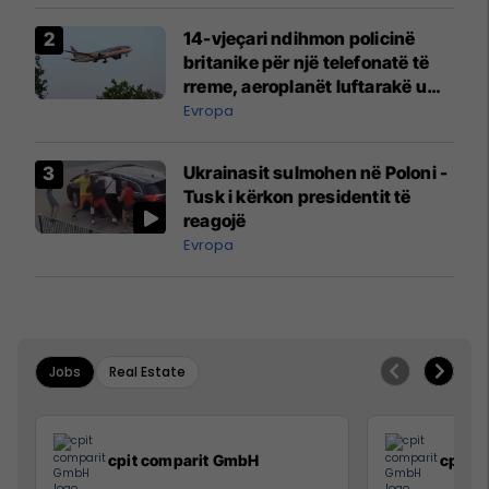
14-vjeçari ndihmon policinë
britanike për një telefonatë të
rreme, aeroplanët luftarakë u
ngritën në ajër për të
Evropa
interceptuar fluturaken e Qatar
Airways që po shkonte drejt
Ukrainasit sulmohen në Poloni -
Mançesterit
Tusk i kërkon presidentit të
reagojë
Evropa
Jobs
Real Estate
cpit comparit GmbH
cpit 