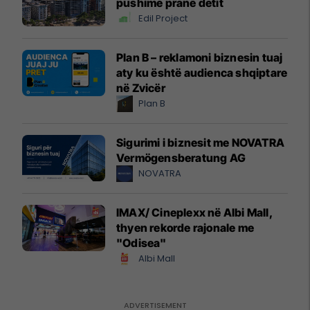
pushime pranë detit
Edil Project
Plan B – reklamoni biznesin tuaj
aty ku është audienca shqiptare
në Zvicër
Plan B
Sigurimi i biznesit me NOVATRA
Vermögensberatung AG
NOVATRA
IMAX/ Cineplexx në Albi Mall,
thyen rekorde rajonale me
"Odisea"
Albi Mall