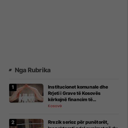
Nga Rubrika
Institucionet komunale dhe
Rrjeti i Grave të Kosovës
kërkojnë financim të
qëndrueshëm për shërbimet
Kosovë
sociale
Rrezik serioz për punëtorët,