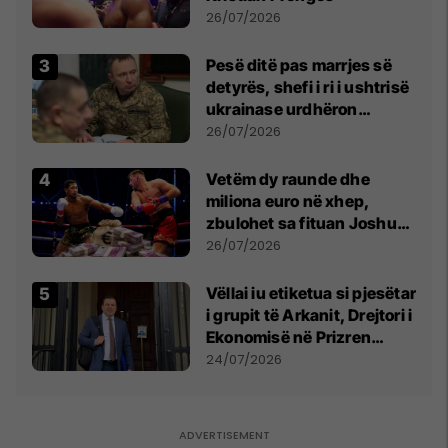
26/07/2026
Pesë ditë pas marrjes së
detyrës, shefi i ri i ushtrisë
ukrainase urdhëron
kontroll të madh
26/07/2026
Vetëm dy raunde dhe
miliona euro në xhep,
zbulohet sa fituan Joshua
e Prenga
26/07/2026
Vëllai iu etiketua si pjesëtar
i grupit të Arkanit, Drejtori i
Ekonomisë në Prizren
mohon pretendimet
24/07/2026