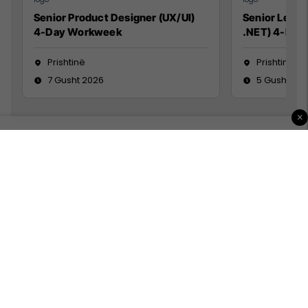
Senior Product Designer (UX/UI)
Senior Lead 
4-Day Workweek
.NET) 4-Day
Prishtinë
Prishtinë
7 Gusht 2026
5 Gusht 20
×