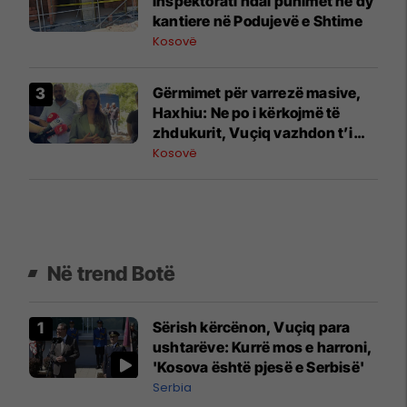
Inspektorati ndal punimet në dy
kantiere në Podujevë e Shtime
Kosovë
Gërmimet për varrezë masive, ​
Haxhiu: Ne po i kërkojmë të
zhdukurit, Vuçiq vazhdon t’i
mohojë krimet
Kosovë
Në trend Botë
Sërish kërcënon, Vuçiq para
ushtarëve: Kurrë mos e harroni,
'Kosova është pjesë e Serbisë'
Serbia