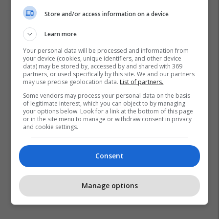
Store and/or access information on a device
Learn more
Your personal data will be processed and information from
your device (cookies, unique identifiers, and other device
data) may be stored by, accessed by and shared with 369
Valbon Krasniqi
Shskuk
Saudin Maliqi
partners, or used specifically by this site. We and our partners
may use precise geolocation data.
List of partners.
Some vendors may process your personal data on the basis
of legitimate interest, which you can object to by managing
your options below. Look for a link at the bottom of this page
or in the site menu to manage or withdraw consent in privacy
and cookie settings.
Consent
Manage options