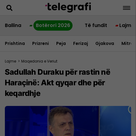
Ballina
Botërori 2026
Të fundit
Lajme
Prishtina
Prizreni
Peja
Ferizaj
Gjakova
Mitrov
Lajme
>
Maqedonia e Veriut
Sadullah Duraku për rastin në
Haraçinë: Akt qyqar dhe për
keqardhje