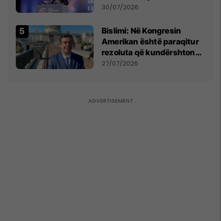
Përparim Ramës
30/07/2026
Bislimi: Në Kongresin
Amerikan është paraqitur
rezoluta që kundërshton
mbajtjen e Asamblesë
27/07/2026
Parlamentare të OSBE-së
në Beograd