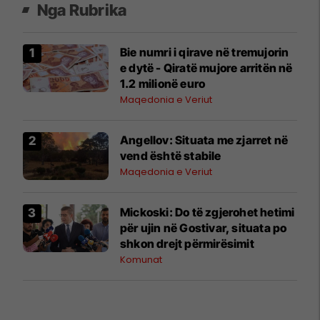
Nga Rubrika
Bie numri i qirave në tremujorin
e dytë - Qiratë mujore arritën në
1.2 milionë euro
Maqedonia e Veriut
Angellov: Situata me zjarret në
vend është stabile
Maqedonia e Veriut
Mickoski: Do të zgjerohet hetimi
për ujin në Gostivar, situata po
shkon drejt përmirësimit
Komunat