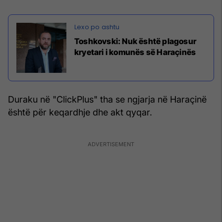
Toshkovski: Nuk është plagosur
kryetari i komunës së Haraçinës
Duraku në "ClickPlus" tha se ngjarja në Haraçinë
është për keqardhje dhe akt qyqar.