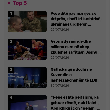
Top 5
Pesë ditë pas marrjes së
detyrës, shefi i ri i ushtrisë
ukrainase urdhëron
kontroll të madh
26/07/2026
Vetëm dy raunde dhe
miliona euro në xhep,
zbulohet sa fituan Joshua
e Prenga
26/07/2026
Gjithçka që ndodhi në
Kuvendin e
jashtëzakonshëm të LDK-
së
30/07/2026
"Nëse është përfshirë, ka
gabuar rëndë, nuk i falet",
Abdixhiku i çon “selam”