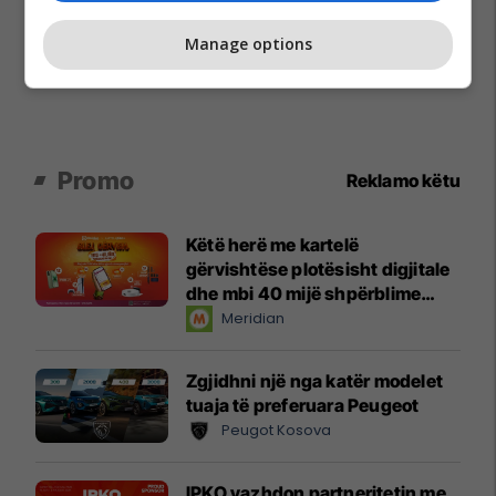
Manage options
Promo
Reklamo këtu
Këtë herë me kartelë
gërvishtëse plotësisht digjitale
dhe mbi 40 mijë shpërblime
instant!
Meridian
Zgjidhni një nga katër modelet
tuaja të preferuara Peugeot
Peugot Kosova
IPKO vazhdon partneritetin me