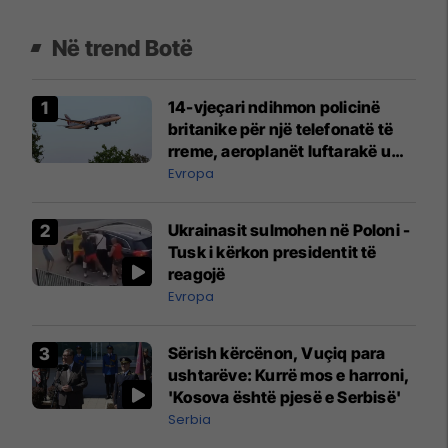
Në trend Botë
14-vjeçari ndihmon policinë
britanike për një telefonatë të
rreme, aeroplanët luftarakë u
ngritën në ajër për të
Evropa
interceptuar fluturaken e Qatar
Airways që po shkonte drejt
Ukrainasit sulmohen në Poloni -
Mançesterit
Tusk i kërkon presidentit të
reagojë
Evropa
Sërish kërcënon, Vuçiq para
ushtarëve: Kurrë mos e harroni,
'Kosova është pjesë e Serbisë'
Serbia