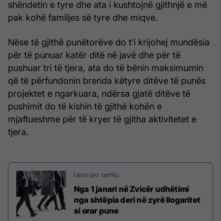
shëndetin e tyre dhe ata i kushtojnë gjithnjë e më
pak kohë familjes së tyre dhe miqve.
Nëse të gjithë punëtorëve do t’i krijohej mundësia
për të punuar katër ditë në javë dhe për të
pushuar tri të tjera, ata do të bënin maksimumin
që të përfundonin brenda këtyre ditëve të punës
projektet e ngarkuara, ndërsa gjatë ditëve të
pushimit do të kishin të gjithë kohën e
mjaftueshme për të kryer të gjitha aktivitetet e
tjera.
Nga 1 janari në Zvicër udhëtimi
nga shtëpia deri në zyrë llogaritet
si orar pune