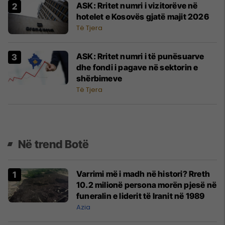
ASK: Rritet numri i vizitorëve në
hotelet e Kosovës gjatë majit 2026
Të Tjera
ASK: Rritet numri i të punësuarve
dhe fondi i pagave në sektorin e
shërbimeve
Të Tjera
Në trend Botë
Varrimi më i madh në histori? Rreth
10.2 milionë persona morën pjesë në
funeralin e liderit të Iranit në 1989
Azia