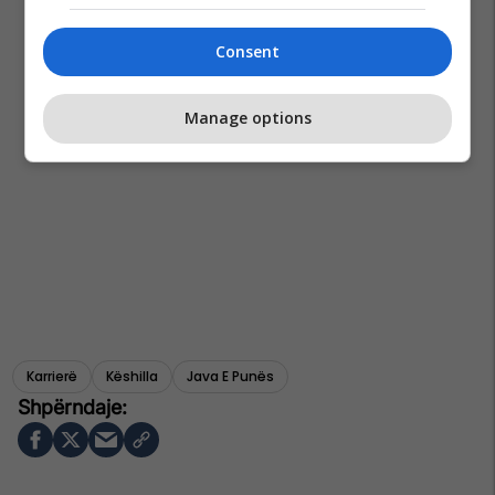
Consent
Manage options
Karrierë
Këshilla
Java E Punës