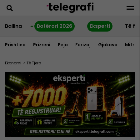
Ballina
Botërori 2026
Eksperti
Të fu
Prishtina
Prizreni
Peja
Ferizaj
Gjakova
Mitrov
Ekonomi
>
Të Tjera