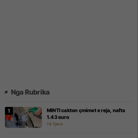
Nga Rubrika
MINTI cakton çmimet e reja, nafta
1.43 euro
Të Tjera