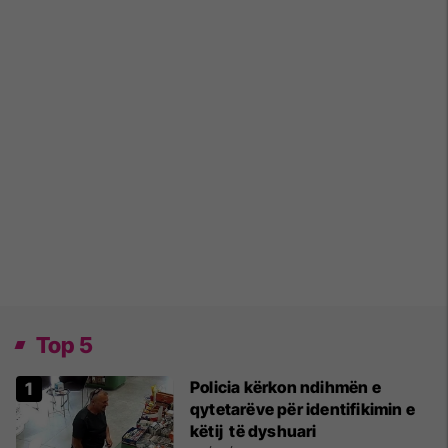
Top 5
Policia kërkon ndihmën e
qytetarëve për identifikimin e
këtij të dyshuari