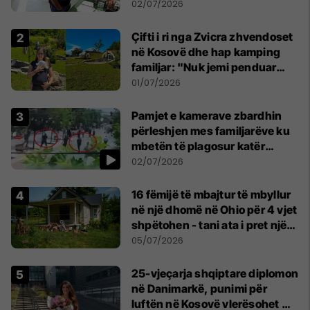
02/07/2026
Çifti i ri nga Zvicra zhvendoset
në Kosovë dhe hap kamping
familjar: "Nuk jemi penduar
asnjë ditë"
01/07/2026
Pamjet e kamerave zbardhin
përleshjen mes familjarëve ku
mbetën të plagosur katër
persona
02/07/2026
16 fëmijë të mbajtur të mbyllur
në një dhomë në Ohio për 4 vjet
shpëtohen - tani ata i pret një
sfidë e madhe
05/07/2026
25-vjeçarja shqiptare diplomon
në Danimarkë, punimi për
luftën në Kosovë vlerësohet me