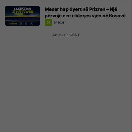
Mexer hap dyert në Prizren – Një
përvojë e re e blerjes vjen në Kosovë
Mexer