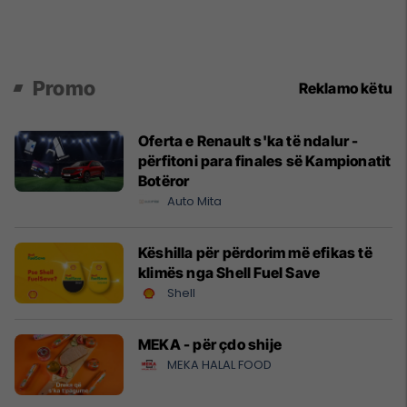
Promo
Reklamo këtu
Oferta e Renault s'ka të ndalur -
përfitoni para finales së Kampionatit
Botëror
Auto Mita
Këshilla për përdorim më efikas të
klimës nga Shell Fuel Save
Shell
MEKA - për çdo shije
MEKA HALAL FOOD