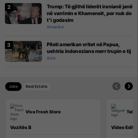
Trump: Të gjithë liderët iranianë janë
në varrimin e Khameneit, por nuk do
t’i godasim
Amerika
Piloti amerikan vritet në Papua,
ushtria indoneziane merr trupin e tij
Azia
Jobs
Real Estate
Viva Fresh Store
Teleg
Vozitës B
Video Editor