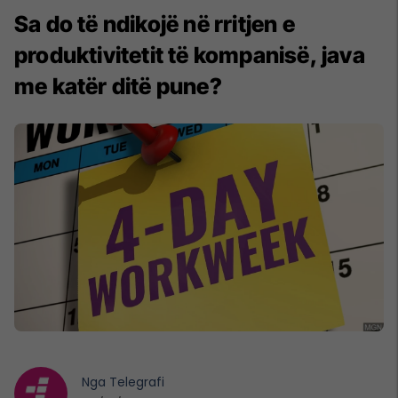
Sa do të ndikojë në rritjen e
produktivitetit të kompanisë, java
me katër ditë pune?
Nga
Telegrafi