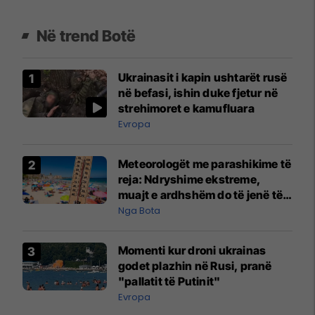
Në trend Botë
Ukrainasit i kapin ushtarët rusë
në befasi, ishin duke fjetur në
strehimoret e kamufluara
Evropa
Meteorologët me parashikime të
reja: Ndryshime ekstreme,
muajt e ardhshëm do të jenë të
pazakontë
Nga Bota
Momenti kur droni ukrainas
godet plazhin në Rusi, pranë
"pallatit të Putinit"
Evropa