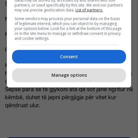
data) may be stored by, accessed by and shared with 369
Shqipërinë.
partners, or used specifically by this site. We and our partners
may use precise geolocation data.
List of partners.
Mos më pyesni kujt partie i përkas.
Some vendors may process your personal data on the basis
of legitimate interest, which you can object to by managing
your options below. Look for a link at the bottom of this page
or in the site menu to manage or withdraw consent in privacy
Mos më kërkoni certifikatë patriotizmi.
and cookie settings.
Pyeteni veten diçka shumë më të thjeshtë:
Consent
Kur Shqipëria po zbrazte shtëpitë e saj, po
humbiste fëmijët e saj, po varfëronte familjet e saj
Manage options
dhe po vidhte të ardhmen e saj, ku ishit ju?
Sepse para se të gjykoni ata që sot janë ngritur në
këmbë, duhet të jepni përgjigje për vitet kur
qëndruat ulur.