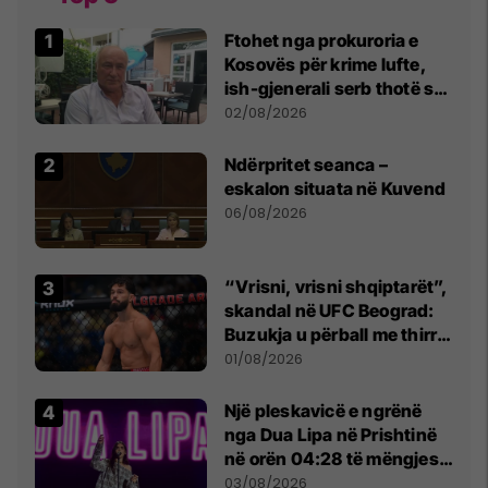
Ftohet nga prokuroria e
Kosovës për krime lufte,
ish-gjenerali serb thotë se
dikush e tradhtoi në
02/08/2026
Beograd
Ndërpritet seanca –
eskalon situata në Kuvend
06/08/2026
“Vrisni, vrisni shqiptarët”,
skandal në UFC Beograd:
Buzukja u përball me thirrje
anti-shqiptare nga
01/08/2026
tribunat
Një pleskavicë e ngrënë
nga Dua Lipa në Prishtinë
në orën 04:28 të mëngjesit
- dhe bota digjitale serbe
03/08/2026