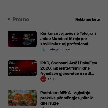
Promo
Reklamo këtu
Konkurset e javës në Telegrafi
Jobs: Mundësi të reja për
zhvillimin tuaj profesional
Telegrafi Jobs
IPKO, Sponsor i Artë i DokuFest
2026, mbështet filmin dhe
frymëzon gjeneratën e re të
krijuesve
IPKO
Pashtetat MEKA - zgjedhje
praktike për mëngjes, piknik
dhe rrugë