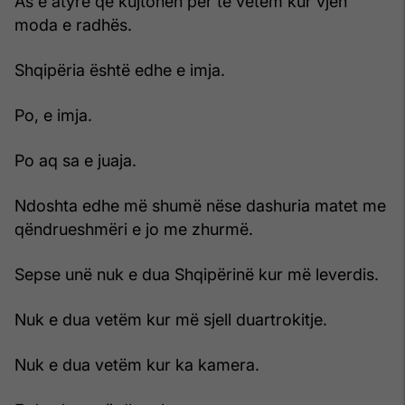
As e atyre që kujtohen për të vetëm kur vjen
moda e radhës.
Shqipëria është edhe e imja.
Po, e imja.
Po aq sa e juaja.
Ndoshta edhe më shumë nëse dashuria matet me
qëndrueshmëri e jo me zhurmë.
Sepse unë nuk e dua Shqipërinë kur më leverdis.
Nuk e dua vetëm kur më sjell duartrokitje.
Nuk e dua vetëm kur ka kamera.