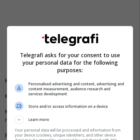
Telegrafi asks for your consent to use
your personal data for the following
purposes:
Ka nevojë për njerëz që ngrihen.
Personalised advertising and content, advertising and
content measurement, audience research and
services development
Ka nevojë për njerëz që nuk heshtin.
Store and/or access information on a device
Ka nevojë për njerëz që nuk e duan vendin vetëm
në teori, por edhe në sakrificë.
Learn more
Your personal data will be processed and information from
Prandaj, mos më tregoni si duhet ta dua
your device (cookies, unique identifiers, and other device