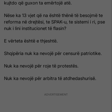
kujtdo që guxon ta emërtojë atë.
Nëse ka 13 vjet që na është thënë të besojmë te
reforma në drejtësi, te SPAK-u, te sistemi i ri, pse
nuk i lini institucionet të flasin?
E vërteta është e thjeshtë.
Shqipëria nuk ka nevojë për censurë patriotike.
Nuk ka nevojë për roje të protestës.
Nuk ka nevojë për arbitra të atdhedashurisë.