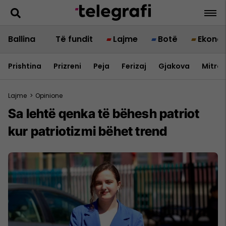
Ballina
Të fundit
Lajme
Botë
Ekono
Prishtina
Prizreni
Peja
Ferizaj
Gjakova
Mitrov
Lajme
>
Opinione
Sa lehtë qenka të bëhesh patriot
kur patriotizmi bëhet trend