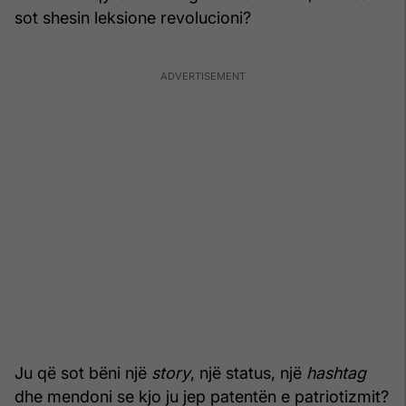
sot shesin leksione revolucioni?
Ju që sot bëni një
story
, një status, një
hashtag
dhe mendoni se kjo ju jep patentën e patriotizmit?