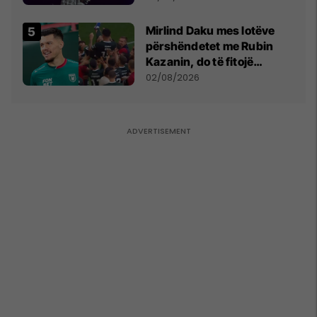
shpall gjendjen e luftës
Mirlind Daku mes lotëve
përshëndetet me Rubin
Kazanin, do të fitojë
miliona te Spartak Moska
02/08/2026