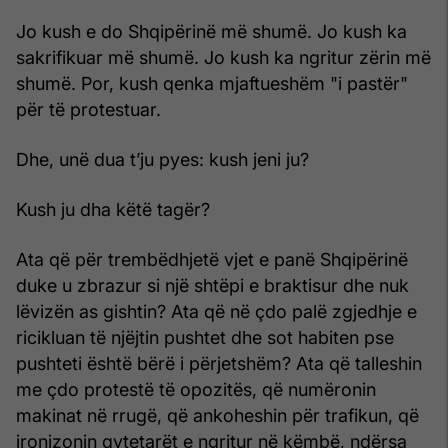
Jo kush e do Shqipërinë më shumë. Jo kush ka
sakrifikuar më shumë. Jo kush ka ngritur zërin më
shumë. Por, kush qenka mjaftueshëm "i pastër"
për të protestuar.
Dhe, unë dua t’ju pyes: kush jeni ju?
Kush ju dha këtë tagër?
Ata që për trembëdhjetë vjet e panë Shqipërinë
duke u zbrazur si një shtëpi e braktisur dhe nuk
lëvizën as gishtin? Ata që në çdo palë zgjedhje e
ricikluan të njëjtin pushtet dhe sot habiten pse
pushteti është bërë i përjetshëm? Ata që talleshin
me çdo protestë të opozitës, që numëronin
makinat në rrugë, që ankoheshin për trafikun, që
ironizonin qytetarët e ngritur në këmbë, ndërsa