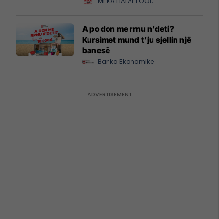
MEKA HALAL FOOD
A po don me rrnu n’deti?
Kursimet mund t’ju sjellin një
banesë
Banka Ekonomike