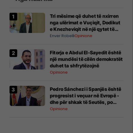
Tri mësime që duhet të nxirren
nga ulërimat e Vuçiqit, Dodikut
e Knezheviqit në një qytet të
Bosnjës
Enver Robelli
Opinione
Fitorja e Abdul El-Sayedit është
një mundësi të cilën demokratët
duhet ta shfrytëzojnë
Opinione
Pedro Sánchezi i Spanjës është
progresist i veçuar në Evropë -
dhe për shkak të Seutës, po
detyrohet të paguajë për këtë
Opinione