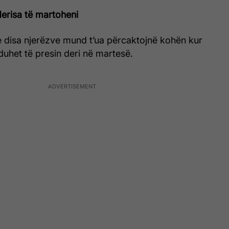
 derisa të martoheni
e disa njerëzve mund t’ua përcaktojnë kohën kur
duhet të presin deri në martesë.