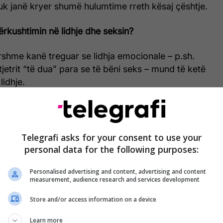
uk janë kryer shumë hulumtime rreth kësaj çështje.
rkushtimin në lidhje dhe seksin?
shme kanë treguar se lidhja emocionale – p.sh.
-tjetrit “të dua” para se të bëni seks – mund të ketë
lidhje.
hulumtimi dhe disa tjerëve, ekspertët thonë se më
risni derisa të ndiheni komod me njëri-tjetrin për të
Telegrafi asks for your consent to use your
personal data for the following purposes:
për këtë ekspertët janë të ndarë.
Personalised advertising and content, advertising and content
measurement, audience research and services development
disa javë
Store and/or access information on a device
i, mjafton t’i shpenzoni 36 orë së bashku për të
ë bëni seks. Këto orë nuk është nevoja të jenë të
Learn more