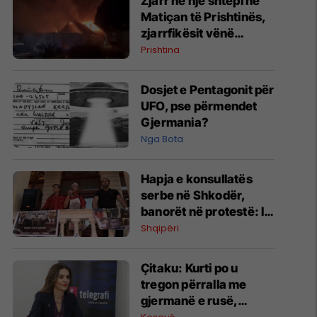
Zjarr në një shtëpi në
Matiçan të Prishtinës,
zjarrfikësit vënë
situatën nën kontroll
Prishtina
Dosjet e Pentagonit për
UFO, pse përmendet
Gjermania?
Nga Bota
Hapja e konsullatës
serbe në Shkodër,
banorët në protestë: I
kemi të freskëta
Shqipëri
plagët, kemi vuajtur
shumë
Çitaku: Kurti po u
tregon përralla me
gjermanë e rusë,