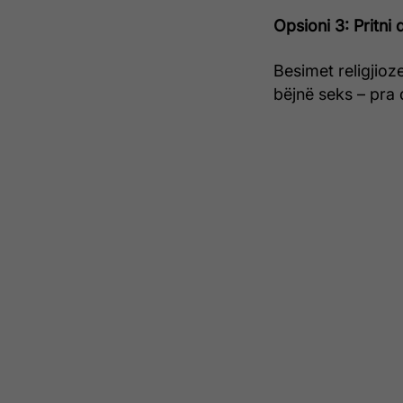
Opsioni 3: Pritni
Besimet religjioz
bëjnë seks – pra 