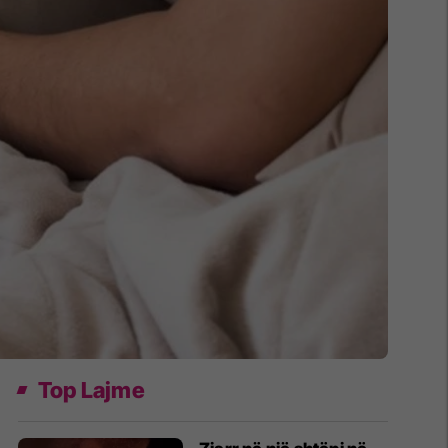
Top Lajme