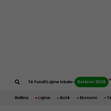
Të Fundit
Lajme lokale
Botërori 2026
Ballina
Lajme
Botë
Ekonomi
T