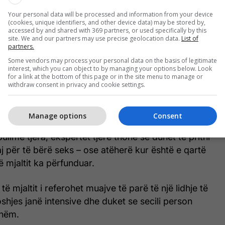
r mund të jetë një darkë plus një pasdite e
Your personal data will be processed and information from your device
(cookies, unique identifiers, and other device data) may be stored by,
hku, e kështu me radhë derisa t’i mbushni 36 orë.
accessed by and shared with 369 partners, or used specifically by this
site. We and our partners may use precise geolocation data.
List of
partners.
erëzve, kjo merr disa javë kohë.
Some vendors may process your personal data on the basis of legitimate
interest, which you can object to by managing your options below. Look
 gjatë se kaq për të bërë seks, siç thotë ai, dëshira
for a link at the bottom of this page or in the site menu to manage or
withdraw consent in privacy and cookie settings.
rë seks mund të shuhet.
disa muaj
Manage options
Consent
ulime tjera, ekspertët tjerë thonë se duhet të pritni
j për të bërë seks – ose atëherë kur është e qartë
ë mjaltit ka përfunduar.
të mjaltit i referohet muajve të parë të një lidhje të
oshjes janë intensive dhe duket se secili person
shëm.