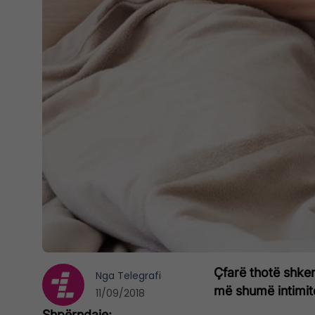
Çfarë thotë shken
Nga
Telegrafi
më shumë intimite
11/09/2018