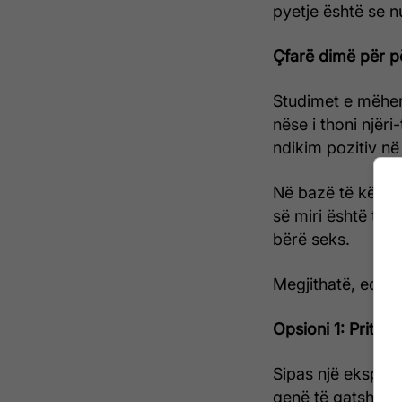
pyetje është se n
Çfarë dimë për pë
Studimet e mëher
nëse i thoni njëri
ndikim pozitiv në 
Në bazë të këtij 
së miri është të p
bërë seks.
Megjithatë, edhe 
Opsioni 1: Pritni 
Sipas një ekspert
qenë të gatshëm t