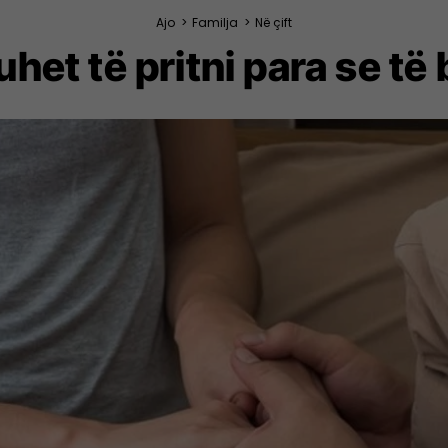
Ajo
>
Familja
>
Në çift
uhet të pritni para se të