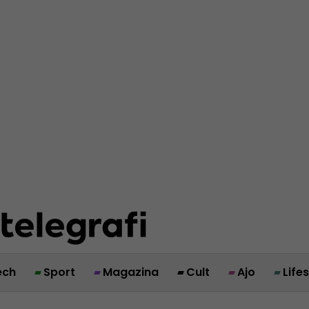
ech
Sport
Magazina
Cult
Ajo
Life