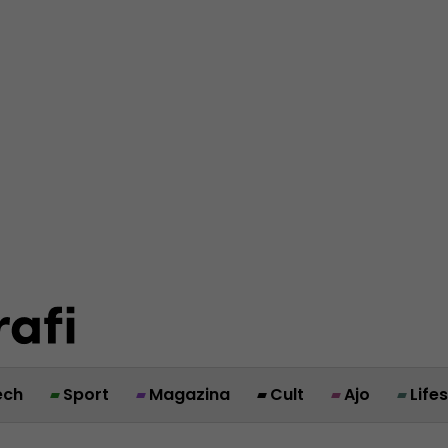
ech
Sport
Magazina
Cult
Ajo
Life