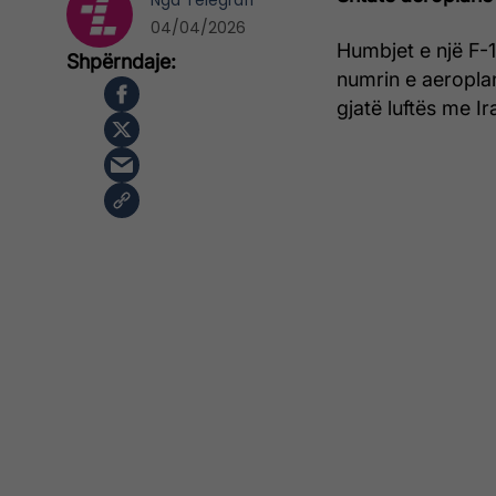
Nga
Telegrafi
04/04/2026
Humbjet e një F-1
numrin e aeropla
gjatë luftës me Ir