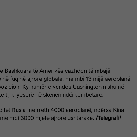
 e Bashkuara të Amerikës
vazhdon të mbajë
 në fuqinë ajrore globale, me mbi 13 mijë aeroplanë
pozicion. Ky numër e vendos Uashingtonin shumë
 të tij kryesorë në skenën ndërkombëtare.
itet Rusia me rreth 4000 aeroplanë, ndërsa Kina
ë me mbi 3000 mjete ajrore ushtarake.
/Telegrafi/