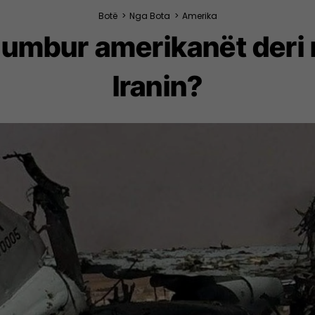
Botë
>
Nga Bota
>
Amerika
umbur amerikanët deri 
Iranin?