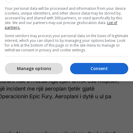
n nga mbrojtja ajrore e Kuvajtit në një incident
Your personal data will be processed and information from your device
bi Kuvajt. Të gjashtë anëtarët e ekuipazhit u
(cookies, unique identifiers, and other device data) may be stored by,
accessed by and shared with 369 partners, or used specifically by this
utë pa u lënduar dhe Sekretari amerikan i Luftës,
site. We and our partners may use precise geolocation data.
List of
partners.
këtë javë se tre pilotët kishin rikthyer në misione
Some vendors may process your personal data on the basis of legitimate
interest, which you can object to by managing your options below. Look
for a link at the bottom of this page or in the site menu to manage or
withdraw consent in privacy and cookie settings.
ë ekuipazhit amerikan humbën jetën kur tanker-i
Manage options
Consent
rëzua në Irak. Ushtria amerikane tha se aeroplani i
burant nuk u rrëzua nga zjarr armik ose miqësor,
jë incident me një aeroplan tjetër gjatë
peracionin Epic Fury. Aeroplani i dytë u ul pa