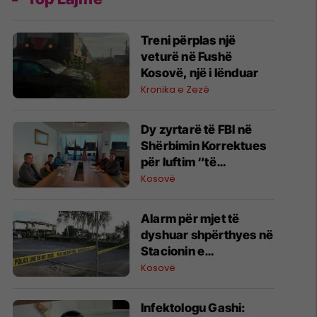
Treni përplas një
veturë në Fushë
Kosovë, një i lënduar
Kronika e Zezë
Dy zyrtarë të FBI në
Shërbimin Korrektues
për luftim “të
terrorizmit dhe
Kosovë
rreziqeve të sigurisë”
Alarm për mjet të
dyshuar shpërthyes në
Stacionin e
Autobusëve në
Kosovë
Prishtinë, policia në
vendngjarje
​Infektologu Gashi: