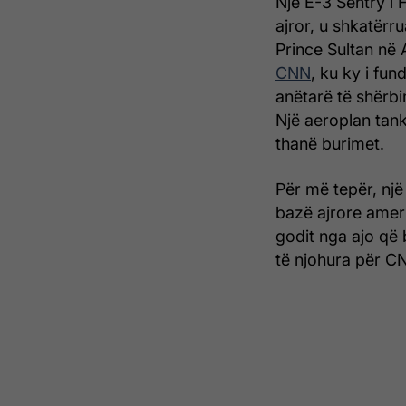
Një E-3 Sentry i 
ajror, u shkatërru
Prince Sultan në 
CNN
, ku ky i fun
anëtarë të shërbi
Një aeroplan tank
thanë burimet.
Për më tepër, një
bazë ajrore amer
godit nga ajo që 
të njohura për C