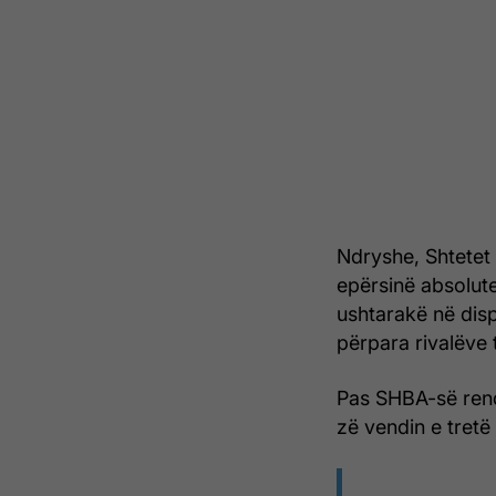
Ndryshe,
Shtetet
epërsinë absolute
ushtarakë në dis
përpara rivalëve
Pas SHBA-së rend
zë vendin e tret