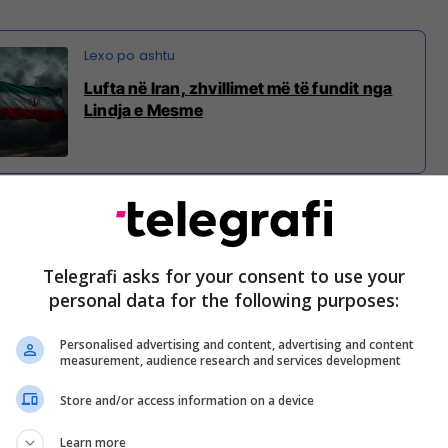
Lufta në Iran, zhvillimet më të fundit nga
Lindja e Mesme
rshme përfshijnë rrëzimin e tre F-15 në Kuvajt nga
mbjen e një tanker-i KC-135 në Irak dhe
ë E-3 Sentry në Arabinë Saudite gjatë një sulmi
Telegrafi asks for your consent to use your
personal data for the following purposes:
u realizoi ulje emergjente pas goditjes nga zjarri
Personalised advertising and content, advertising and content
measurement, audience research and services development
Store and/or access information on a device
Learn more