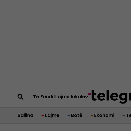
Të Fundit
Lajme lokale
Ballina
Lajme
Botë
Ekonomi
T