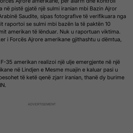
Forcës Ajrore amerikane, për alarm dhe kontroll
a në pistë gjatë një sulmi iranian mbi Bazin Ajror
Arabinë Saudite, sipas fotografive të verifikuara nga
dit raportoi se sulmi mbi bazën la të paktën 10
mit amerikan të lënduar. Nuk u raportuan viktima.
er i Forcës Ajrore amerikane gjithashtu u dëmtua,
 F-35 amerikan realizoi një ulje emergjente në një
ikane në Lindjen e Mesme muajin e kaluar pasi u
besohet të ketë qenë zjarr iranian, thanë dy burime
NN.