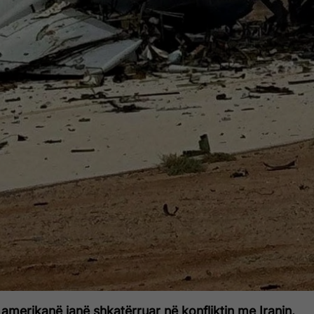
amerikanë janë shkatërruar në konfliktin me Iranin.