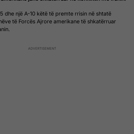
5 dhe një A-10 këtë të premte rrisin në shtatë
nëve të Forcës Ajrore amerikane të shkatërruar
anin.