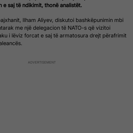
e saj të ndikimit, thonë analistët.
bajxhanit, Ilham Aliyev, diskutoi bashkëpunimin mbi
tarak me një delegacion të NATO-s që vizitoi
ku i lëviz forcat e saj të armatosura drejt përafrimit
aleancës.