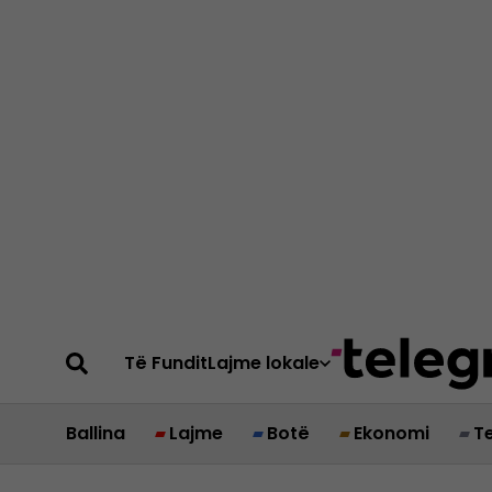
Të Fundit
Lajme lokale
Ballina
Lajme
Botë
Ekonomi
T