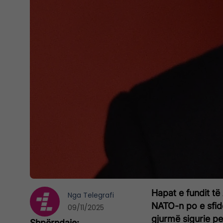
Hapat e fundit të
Nga
Telegrafi
NATO-n po e sfid
09/11/2025
gjurmë sigurie p