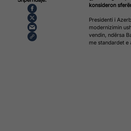
konsideron sferën 
Presidenti i Azer
modernizimin ush
vendin, ndërsa Ba
me standardet e 