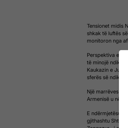
Tensionet midis N
shkak të luftës 
monitoron nga afë
Perspektiva e nj
të minojë ndikimi
Kaukazin e Jugut,
sferës së ndikimit
Një marrëveshje 
Armenisë u nënsh
E ndërmjetësuar 
gjithashtu Shtete