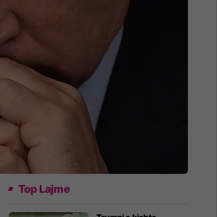
Top Lajme