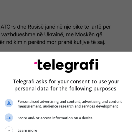
ATO-s dhe Rusisë janë në një pikë të lartë për
së vazhdueshme në Ukrainë, me Moskën që
r ndikimin perëndimor pranë kufijve të saj.
ë bashkëpunimi të thelluar Azerbajxhan-NATO mund
n ushtarak dhe interesat energjetike të Rusisë në
 një rajon që prej kohësh konsiderohet pjesë e
 të Rusisë.
Telegrafi asks for your consent to use your
personal data for the following purposes:
paqeje e rëndësishme midis Azerbajxhanit dhe
Personalised advertising and content, advertising and content
krua në Shtëpinë e Bardhë më 8 gusht.
measurement, audience research and services development
nga presidenti Donald Trump, marrëveshja u jep
Store and/or access information on a device
ve të Bashkuara një qira 99-vjeçare mbi Korridorin
Learn more