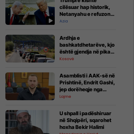
Trumpi e kishte
cilësuar hap historik,
Netanyahu e refuzon
marrëveshjen për
Azia
Gazën
Ardhja e
bashkatdhetarëve, kjo
është gjendja në pikat
kufitare
Kosovë
Asamblisti i AAK-së në
Prishtinë, Endrit Gashi,
jep dorëheqje nga
partia
Lajme
U shpall i padëshiruar
në Shqipëri, sqarohet
hoxha Bekir Halimi