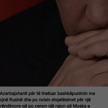
 Azerbajxhanit për të thelluar bashkëpunimin me
ojnë Rusinë dhe po nxisin shqetësimet për një
erëndimore që po cenon një rajon që Moska e