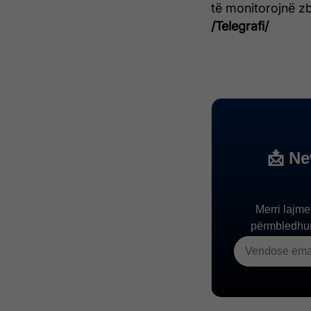
të monitorojnë z
/Telegrafi/