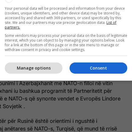
 lidh Azerbajxhanin me enklavën e tij Nakhçivan
së jugore, duke ngritur shqetësime në Rusi dhe
Your personal data will be processed and information from your device
(cookies, unique identifiers, and other device data) may be stored by,
t'u ofrojë forcave amerikane akses të
accessed by and shared with 369 partners, or used specifically by this
site. We and our partners may use precise geolocation data.
List of
rajon.
partners.
Some vendors may process your personal data on the basis of legitimate
e ushtria azerbajxhanase është përshtatur me
interest, which you can object to by managing your options below. Look
for a link at the bottom of this page or in the site menu to manage or
O-s, duke theksuar bashkëpunimin e ngushtë me
withdraw consent in privacy and cookie settings.
pjesë të këtij procesi, si dhe rëndësinë e forcimit të
erbajxhanit dhe aleancës, sipas një njoftimi të
Manage options
Consent
akimit të delegacionit.
nimi i Azerbajxhanit me NATO-n filloi në vitin
hani iu bashkua programit të Partneritetit për
tivë e NATO-s që synonte vendet e Evropës Lindore
 Sovjetik .
tër për Rusinë është orientimi i ngushtë i
j anëtares së NATO-s, Turqisë, që mund të rrisë