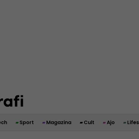
ech
Sport
Magazina
Cult
Ajo
Life