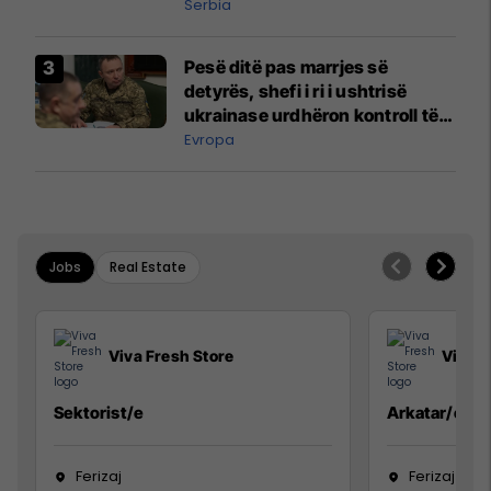
Serbia
Pesë ditë pas marrjes së
detyrës, shefi i ri i ushtrisë
ukrainase urdhëron kontroll të
madh
Evropa
Jobs
Real Estate
Viva Fresh Store
Viva F
Sektorist/e
Arkatar/e
Ferizaj
Ferizaj