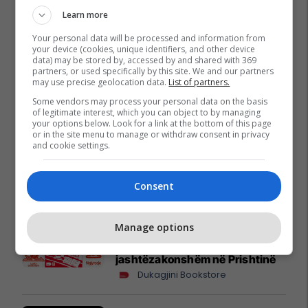
Learn more
Your personal data will be processed and information from
your device (cookies, unique identifiers, and other device
data) may be stored by, accessed by and shared with 369
partners, or used specifically by this site. We and our partners
may use precise geolocation data.
List of partners.
Some vendors may process your personal data on the basis
of legitimate interest, which you can object to by managing
your options below. Look for a link at the bottom of this page
or in the site menu to manage or withdraw consent in privacy
and cookie settings.
Consent
Promo
Reklamo këtu
Manage options
BookFest vazhdon rrugëtimin në
Gjilan pas suksesit të
jashtëzakonshëm në Prishtinë
Dukagjini Bookstore