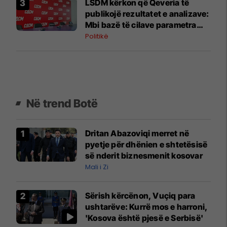
LSDM kërkon që Qeveria të
publikojë rezultatet e analizave:
Mbi bazë të cilave parametra
është lejuar përdorimi i ujit
Politikë
Në trend Botë
Dritan Abazoviqi merret në
pyetje për dhënien e shtetësisë
së nderit biznesmenit kosovar
Mali i Zi
Sërish kërcënon, Vuçiq para
ushtarëve: Kurrë mos e harroni,
'Kosova është pjesë e Serbisë'