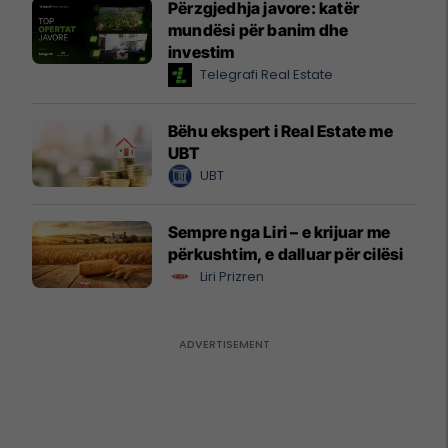
Përzgjedhja javore: katër
mundësi për banim dhe
investim
Telegrafi Real Estate
Bëhu ekspert i Real Estate me
UBT
UBT
Sempre nga Liri – e krijuar me
përkushtim, e dalluar për cilësi
Liri Prizren