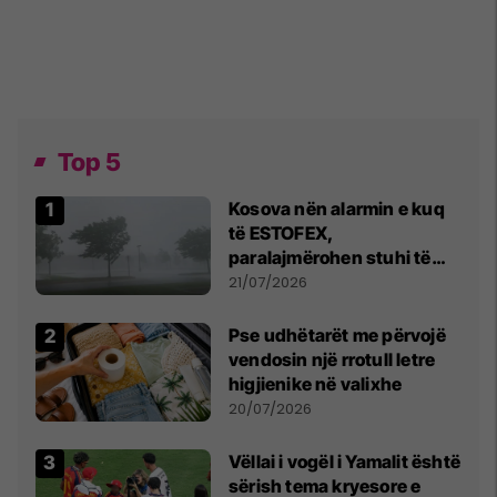
Top 5
Kosova nën alarmin e kuq
të ESTOFEX,
paralajmërohen stuhi të
fuqishme me breshër dhe
21/07/2026
erëra të forta
Pse udhëtarët me përvojë
vendosin një rrotull letre
higjienike në valixhe
20/07/2026
Vëllai i vogël i Yamalit është
sërish tema kryesore e