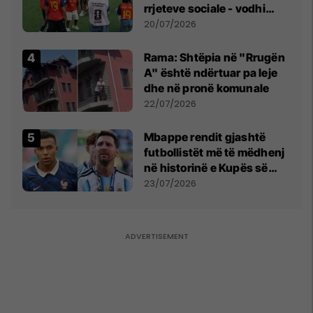
rrjeteve sociale - vodhi
vëmendjen pas finales së
20/07/2026
Kupës së Botës
Rama: Shtëpia në "Rrugën
A" është ndërtuar pa leje
dhe në pronë komunale
22/07/2026
Mbappe rendit gjashtë
futbollistët më të mëdhenj
në historinë e Kupës së
Botës, Messi mbetet i dyti
23/07/2026