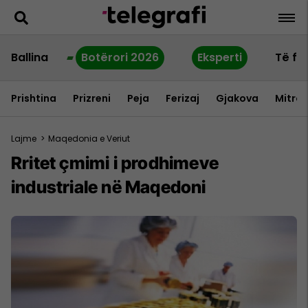
Ballina
Botërori 2026
Eksperti
Të fu
Prishtina
Prizreni
Peja
Ferizaj
Gjakova
Mitrov
Lajme
>
Maqedonia e Veriut
Rritet çmimi i prodhimeve
industriale në Maqedoni