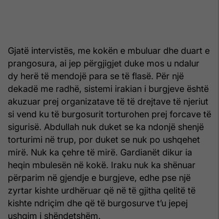
Gjatë intervistës, me kokën e mbuluar dhe duart e
prangosura, ai jep përgjigjet duke mos u ndalur
dy herë të mendojë para se të flasë. Për një
dekadë me radhë, sistemi irakian i burgjeve është
akuzuar prej organizatave të të drejtave të njeriut
si vend ku të burgosurit torturohen prej forcave të
sigurisë. Abdullah nuk duket se ka ndonjë shenjë
torturimi në trup, por duket se nuk po ushqehet
mirë. Nuk ka çehre të mirë. Gardianët dikur ia
heqin mbulesën në kokë. Iraku nuk ka shënuar
përparim në gjendje e burgjeve, edhe pse një
zyrtar kishte urdhëruar që në të gjitha qelitë të
kishte ndriçim dhe që të burgosurve t’u jepej
ushqim i shëndetshëm.