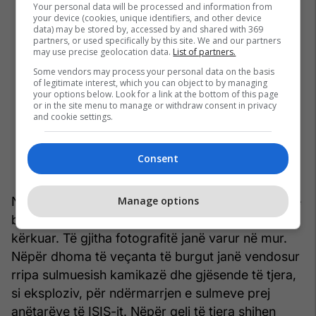
Your personal data will be processed and information from
your device (cookies, unique identifiers, and other device
data) may be stored by, accessed by and shared with 369
partners, or used specifically by this site. We and our partners
may use precise geolocation data.
List of partners.
Some vendors may process your personal data on the basis
of legitimate interest, which you can object to by managing
your options below. Look for a link at the bottom of this page
or in the site menu to manage or withdraw consent in privacy
and cookie settings.
Consent
Në korridorin që çon drejt zyrave të drejtuesve të
Manage options
burgut janë vendosur fotografitë e terroristëve të
kërkuar. Të gjitha fotografitë janë varur në mur.
Nëpër dhoma të veçanta të burgut janë vendosur
rripa sulmuesish kamikazë dhe gjësende të tjera,
si eksploziv, për ndërmarrjen e sulmeve prej
anëtarëve të ISIS-it. Nëpër qeli të tjera shihen