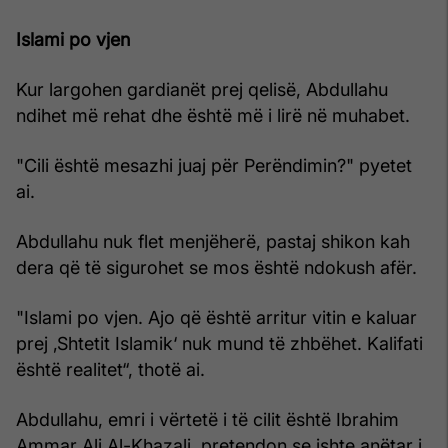
Islami po vjen
Kur largohen gardianët prej qelisë, Abdullahu
ndihet më rehat dhe është më i lirë në muhabet.
"Cili është mesazhi juaj për Perëndimin?" pyetet
ai.
Abdullahu nuk flet menjëherë, pastaj shikon kah
dera që të sigurohet se mos është ndokush afër.
"Islami po vjen. Ajo që është arritur vitin e kaluar
prej ‚Shtetit Islamik‘ nuk mund të zhbëhet. Kalifati
është realitet“, thotë ai.
Abdullahu, emri i vërtetë i të cilit është Ibrahim
Ammar Ali Al-Khazali, pretendon se ishte anëtar i