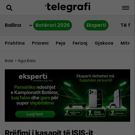
Ballina
Botërori 2026
Eksperti
Të fu
Prishtina
Prizreni
Peja
Ferizaj
Gjakova
Mitrov
Botë
>
Nga Bota
Rrëfimi i kasapit të ISIS-it