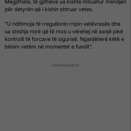
Megjithatë, të gjithëve ua kishte mbushur mendjen
për detyrën që i kishin shtruar vetes.
"U ndihmoja të rregullonin rripin vetëvrasës dhe
ua shishja mirë që të mos u vërehej në asnjë pikë
kontrolli të forcave të sigurisë. Nganjëherë këtë e
bënim vetëm në momentet e fundit".