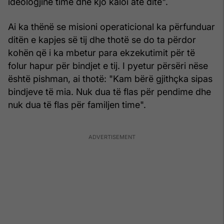
ideologjinë time dhe kjo kaloi atë ditë".
Ai ka thënë se misioni operaticional ka përfunduar
ditën e kapjes së tij dhe thotë se do ta përdor
kohën që i ka mbetur para ekzekutimit për të
folur hapur për bindjet e tij. I pyetur përsëri nëse
është pishman, ai thotë: "Kam bërë gjithçka sipas
bindjeve të mia. Nuk dua të flas për pendime dhe
nuk dua të flas për familjen time".