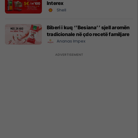
Interex
Shell
Biberi i kuq ‘’Besiana’’ sjell aromën
tradicionale në çdo recetë familjare
Ananas Impex