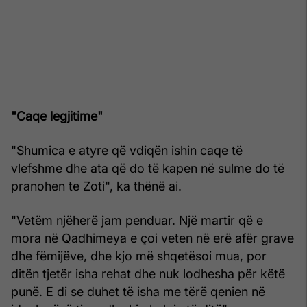
"Caqe legjitime"
"Shumica e atyre që vdiqën ishin caqe të
vlefshme dhe ata që do të kapen në sulme do të
pranohen te Zoti", ka thënë ai.
"Vetëm njëherë jam penduar. Një martir që e
mora në Qadhimeya e çoi veten në erë afër grave
dhe fëmijëve, dhe kjo më shqetësoi mua, por
ditën tjetër isha rehat dhe nuk lodhesha për këtë
punë. E di se duhet të isha me tërë qenien në