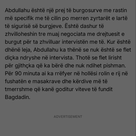
Abdullahu është një prej të burgosurve me rastin
më specifik me të cilin po merren zyrtarët e lartë
të sigurisë së burgjeve. Është dashur të
zhvilloheshin tre muaj negociata me drejtuesit e
burgut për ta zhvilluar intervistën me të. Kur është
dhënë leja, Abdullahu ka thënë se nuk është se flet
diçka ndryshe në intervista. Thotë se flet lirisht
për gjithçka që ka bërë dhe nuk ndihet pishman.
Për 90 minuta ai ka rrëfyer në hollësi rolin e rij në
fushatën e masakrave dhe kërdive më të
tmerrshme që kanë goditur viteve të fundit
Bagdadin.