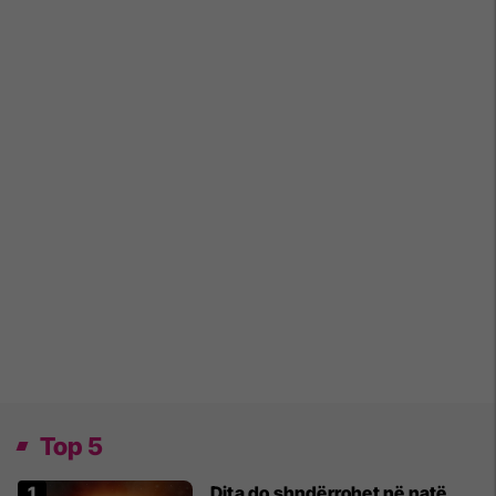
Top 5
Dita do shndërrohet në natë