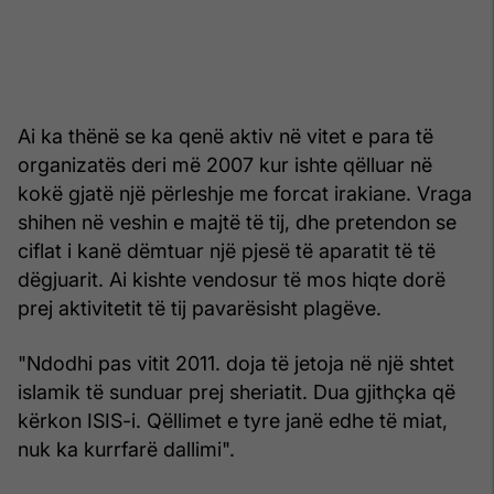
Ai ka thënë se ka qenë aktiv në vitet e para të
organizatës deri më 2007 kur ishte qëlluar në
kokë gjatë një përleshje me forcat irakiane. Vraga
shihen në veshin e majtë të tij, dhe pretendon se
ciflat i kanë dëmtuar një pjesë të aparatit të të
dëgjuarit. Ai kishte vendosur të mos hiqte dorë
prej aktivitetit të tij pavarësisht plagëve.
"Ndodhi pas vitit 2011. doja të jetoja në një shtet
islamik të sunduar prej sheriatit. Dua gjithçka që
kërkon ISIS-i. Qëllimet e tyre janë edhe të miat,
nuk ka kurrfarë dallimi".