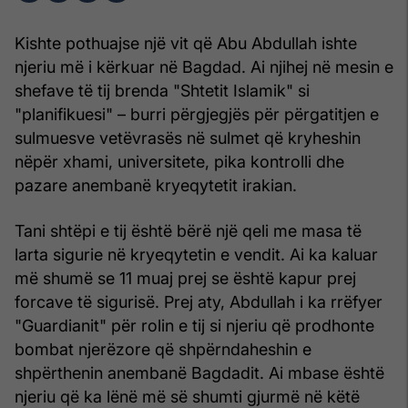
Kishte pothuajse një vit që Abu Abdullah ishte
njeriu më i kërkuar në Bagdad. Ai njihej në mesin e
shefave të tij brenda "Shtetit Islamik" si
"planifikuesi" – burri përgjegjës për përgatitjen e
sulmuesve vetëvrasës në sulmet që kryheshin
nëpër xhami, universitete, pika kontrolli dhe
pazare anembanë kryeqytetit irakian.
Tani shtëpi e tij është bërë një qeli me masa të
larta sigurie në kryeqytetin e vendit. Ai ka kaluar
më shumë se 11 muaj prej se është kapur prej
forcave të sigurisë. Prej aty, Abdullah i ka rrëfyer
"Guardianit" për rolin e tij si njeriu që prodhonte
bombat njerëzore që shpërndaheshin e
shpërthenin anembanë Bagdadit. Ai mbase është
njeriu që ka lënë më së shumti gjurmë në këtë