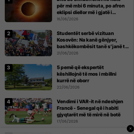
për më mbi 6 minuta, po afron
eklipsi diellor më i gjatë i
shekullit të 21-të
16/06/2026
Studentët serbë vizituan
Kosovën: Na kanë gënjyer,
bashkëkombësit tanë s’janë të
shtypur
21/06/2026
5 pemë që ekspertët
këshillojnë të mos i mbillni
kurrë në oborr
22/06/2026
Vendimi i VAR-it në ndeshjen
Francë - Senegal që i habiti
gjyqtarët më të mirë në botë
17/06/2026
×