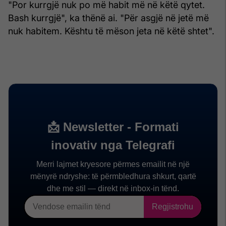
"Por kurrgjë nuk po më habit më në këtë qytet.
Bash kurrgjë", ka thënë ai. "Për asgjë në jetë më
nuk habitem. Kështu të mëson jeta në këtë shtet".