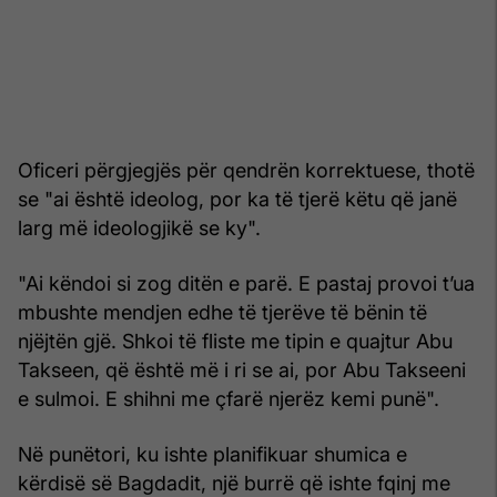
Oficeri përgjegjës për qendrën korrektuese, thotë
se "ai është ideolog, por ka të tjerë këtu që janë
larg më ideologjikë se ky".
"Ai këndoi si zog ditën e parë. E pastaj provoi t’ua
mbushte mendjen edhe të tjerëve të bënin të
njëjtën gjë. Shkoi të fliste me tipin e quajtur Abu
Takseen, që është më i ri se ai, por Abu Takseeni
e sulmoi. E shihni me çfarë njerëz kemi punë".
Në punëtori, ku ishte planifikuar shumica e
kërdisë së Bagdadit, një burrë që ishte fqinj me