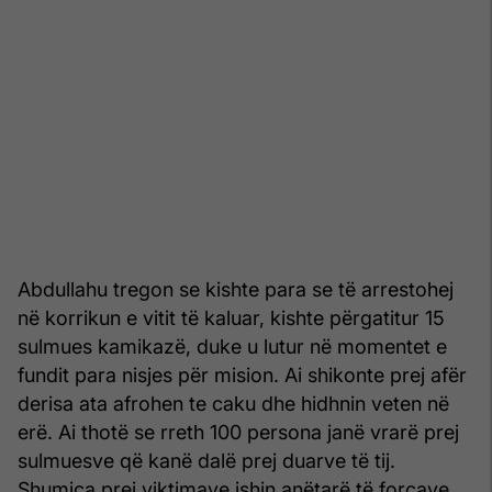
Abdullahu tregon se kishte para se të arrestohej
në korrikun e vitit të kaluar, kishte përgatitur 15
sulmues kamikazë, duke u lutur në momentet e
fundit para nisjes për mision. Ai shikonte prej afër
derisa ata afrohen te caku dhe hidhnin veten në
erë. Ai thotë se rreth 100 persona janë vrarë prej
sulmuesve që kanë dalë prej duarve të tij.
Shumica prej viktimave ishin anëtarë të forcave