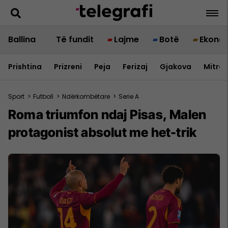
Ballina
Të fundit
Lajme
Botë
Ekono
Prishtina
Prizreni
Peja
Ferizaj
Gjakova
Mitrov
Sport
>
Futboll
>
Ndërkombëtare
>
Serie A
Roma triumfon ndaj Pisas, Malen
protagonist absolut me het-trik