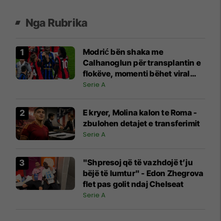
Nga Rubrika
Modrić bën shaka me
Calhanoglun për transplantin e
flokëve, momenti bëhet viral
pas derbit
Serie A
E kryer, Molina kalon te Roma -
zbulohen detajet e transferimit
Serie A
"Shpresoj që të vazhdojë t’ju
bëjë të lumtur" - Edon Zhegrova
flet pas golit ndaj Chelseat
Serie A