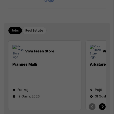
Evropa
Jobs
Real Estate
Viva Fresh Store
Viva F
Pranues Malli
Arkatare
Ferizaj
Pejë
19 Gusht 2026
31 Gusht 20