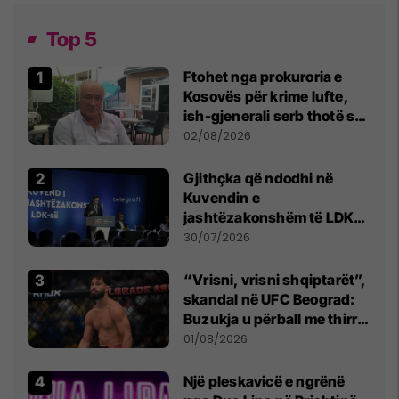
Top 5
Ftohet nga prokuroria e
Kosovës për krime lufte,
ish-gjenerali serb thotë se
dikush e tradhtoi në
02/08/2026
Beograd
Gjithçka që ndodhi në
Kuvendin e
jashtëzakonshëm të LDK-
së
30/07/2026
“Vrisni, vrisni shqiptarët”,
skandal në UFC Beograd:
Buzukja u përball me thirrje
anti-shqiptare nga
01/08/2026
tribunat
Një pleskavicë e ngrënë