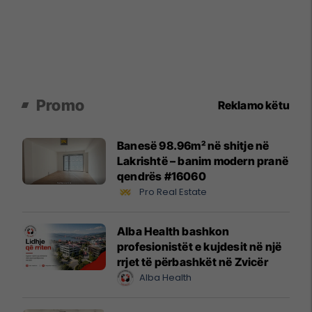
Promo
Reklamo këtu
Banesë 98.96m² në shitje në
Lakrishtë – banim modern pranë
qendrës #16060
Pro Real Estate
Alba Health bashkon
profesionistët e kujdesit në një
rrjet të përbashkët në Zvicër
Alba Health