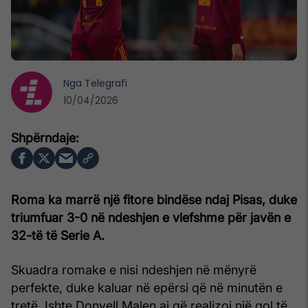
Nga
Telegrafi
10/04/2026
Roma ka marrë një fitore bindëse ndaj Pisas, duke
triumfuar 3-0 në ndeshjen e vlefshme për javën e
32-të të Serie A.
Skuadra romake e nisi ndeshjen në mënyrë
perfekte, duke kaluar në epërsi që në minutën e
tretë. Ishte Donyell Malen ai që realizoi një gol të