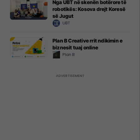
Nga UBT në skenën botërore të
robotikës: Kosova drejt Koresë
së Jugut
UBT
Plan B Creative rrit ndikimin e
biznesit tuaj online
Plan B