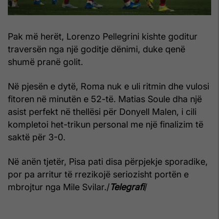
Pak më herët, Lorenzo Pellegrini kishte goditur
traversën nga një goditje dënimi, duke qenë
shumë pranë golit.
Në pjesën e dytë, Roma nuk e uli ritmin dhe vulosi
fitoren në minutën e 52-të. Matias Soule dha një
asist perfekt në thellësi për Donyell Malen, i cili
kompletoi het-trikun personal me një finalizim të
saktë për 3-0.
Në anën tjetër, Pisa pati disa përpjekje sporadike,
por pa arritur të rrezikojë seriozisht portën e
mbrojtur nga Mile Svilar./
Telegrafi
/