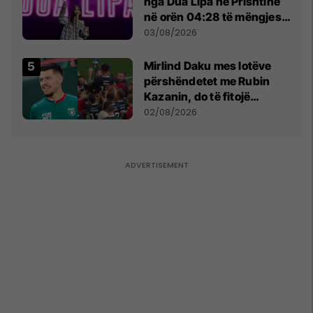
nga Dua Lipa në Prishtinë
në orën 04:28 të mëngjesit
- dhe bota digjitale serbe
03/08/2026
shpall gjendjen e luftës
Mirlind Daku mes lotëve
përshëndetet me Rubin
Kazanin, do të fitojë
miliona te Spartak Moska
02/08/2026