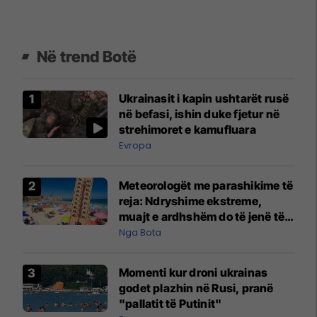
Në trend Botë
Ukrainasit i kapin ushtarët rusë
në befasi, ishin duke fjetur në
strehimoret e kamufluara
Evropa
Meteorologët me parashikime të
reja: Ndryshime ekstreme,
muajt e ardhshëm do të jenë të
pazakontë
Nga Bota
Momenti kur droni ukrainas
godet plazhin në Rusi, pranë
"pallatit të Putinit"