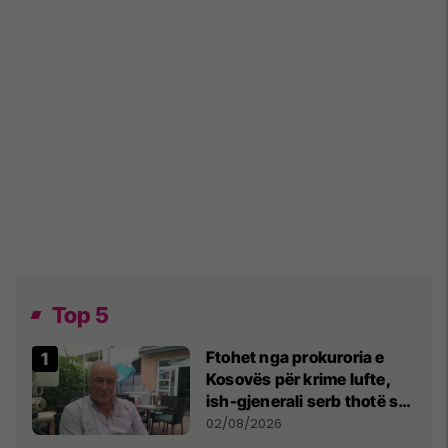
Top 5
Ftohet nga prokuroria e
Kosovës për krime lufte,
ish-gjenerali serb thotë se
dikush e tradhtoi në
02/08/2026
Beograd