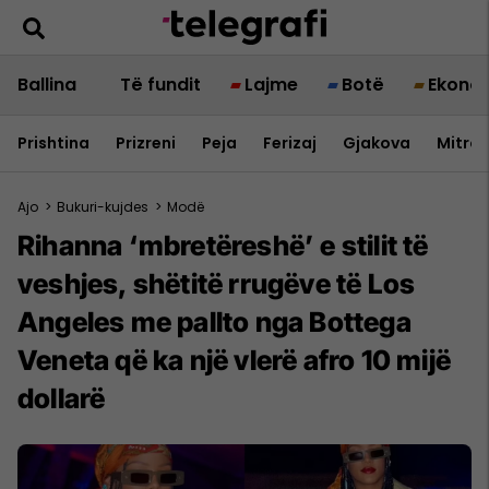
Ballina
Të fundit
Lajme
Botë
Ekono
Prishtina
Prizreni
Peja
Ferizaj
Gjakova
Mitrov
Ajo
>
Bukuri-kujdes
>
Modë
Rihanna ‘mbretëreshë’ e stilit të
veshjes, shëtitë rrugëve të Los
Angeles me pallto nga Bottega
Veneta që ka një vlerë afro 10 mijë
dollarë