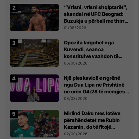
“Vrisni, vrisni shqiptarët”,
skandal në UFC Beograd:
Buzukja u përball me thirrje
anti-shqiptare nga
01/08/2026
tribunat
Opozita largohet nga
Kuvendi, seanca
konstituive vazhdon të
shtunën në orën 11:00
06/08/2026
Një pleskavicë e ngrënë
nga Dua Lipa në Prishtinë
në orën 04:28 të mëngjesit
- dhe bota digjitale serbe
03/08/2026
shpall gjendjen e luftës
Mirlind Daku mes lotëve
përshëndetet me Rubin
Kazanin, do të fitojë
miliona te Spartak Moska
02/08/2026