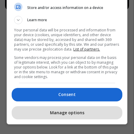
Store and/or access information on a device
Learn more
Your personal data will be processed and information from
your device (cookies, unique identifiers, and other device
data) may be stored by, accessed by and shared with 369
Rihanna
Bottega Veneta
partners, or used specifically by this site. We and our partners
may use precise geolocation data.
List of partners.
Some vendors may process your personal data on the basis
of legitimate interest, which you can object to by managing
your options below. Look for a link at the bottom of this page
or in the site menu to manage or withdraw consent in privacy
and cookie settings.
Consent
Manage options