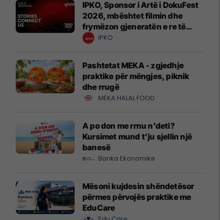
IPKO, Sponsor i Artë i DokuFest
2026, mbështet filmin dhe
frymëzon gjeneratën e re të
krijuesve
IPKO
Pashtetat MEKA - zgjedhje
praktike për mëngjes, piknik
dhe rrugë
MEKA HALAL FOOD
A po don me rrnu n’deti?
Kursimet mund t’ju sjellin një
banesë
Banka Ekonomike
Mësoni kujdesin shëndetësor
përmes përvojës praktike me
EduCare
Edu Care