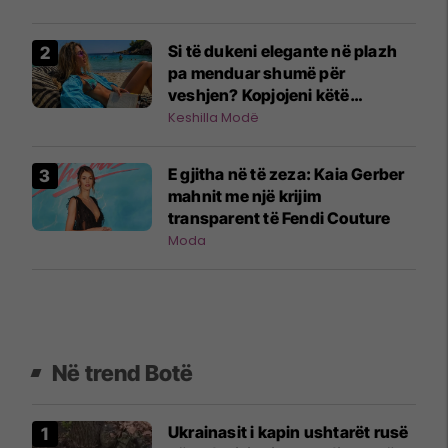
Si të dukeni elegante në plazh
pa menduar shumë për
veshjen? Kopjojeni këtë
kombinim!
Keshilla Modë
E gjitha në të zeza: Kaia Gerber
mahnit me një krijim
transparent të Fendi Couture
Moda
Në trend Botë
Ukrainasit i kapin ushtarët rusë