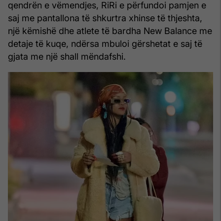
qendrën e vëmendjes, RiRi e përfundoi pamjen e
saj me pantallona të shkurtra xhinse të thjeshta,
një këmishë dhe atlete të bardha New Balance me
detaje të kuqe, ndërsa mbuloi gërshetat e saj të
gjata me një shall mëndafshi.