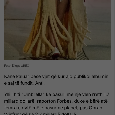
Foto: Diggzy/REX
Kanë kaluar pesë vjet që kur ajo publikoi albumin
e saj të fundit, Anti.
Ylli i hiti "Umbrella" ka pasuri me një vlen rreth 1.7
miliard dollarë, raporton Forbes, duke e bërë atë
femra e dytë më e pasur në planet, pas Oprah
Winfrey që ka 2.7 miliardë dollarë.