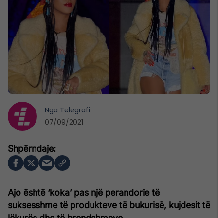
Nga
Telegrafi
07/09/2021
Ajo është ‘koka’ pas një perandorie të
suksesshme të produkteve të bukurisë, kujdesit të
lëkurës dhe të brendshmeve.