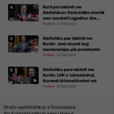
Kurti pas takimit me
Abdixhikun: Kemi dallim drastik
mes rezultatit zgjedhor dhe
kërkesave të LDK-së
Politikë
07/08/2026
Abdixhiku pas takimit me
Kurtin: Jemi shumë larg
marrëveshjes për presidentin
Politikë
07/08/2026
Abdixhiku para takimit me
Kurtin: LDK s’nënshtrohet,
Kuvendi të konstituohet sot
Politikë
07/08/2026
Rreth nesh
Politikat e Privatësisë
Na Kontaktoni
Prokurimi i Hapur