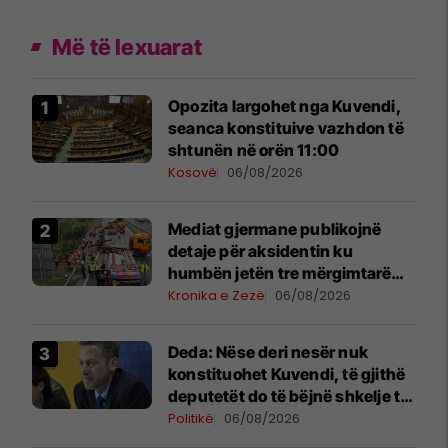
Më të lexuarat
Opozita largohet nga Kuvendi,
seanca konstituive vazhdon të
shtunën në orën 11:00
Kosovë
06/08/2026
Mediat gjermane publikojnë
detaje për aksidentin ku
humbën jetën tre mërgimtarë
nga Komogllava e Ferizajt
Kronika e Zezë
06/08/2026
Deda: Nëse deri nesër nuk
konstituohet Kuvendi, të gjithë
deputetët do të bëjnë shkelje të
rëndë kushtetuese
Politikë
06/08/2026