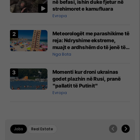
në befasi, ishin duke fjetur në
strehimoret e kamufluara
Evropa
Meteorologët me parashikime të
reja: Ndryshime ekstreme,
muajt e ardhshëm do të jenë të
pazakontë
Nga Bota
Momenti kur droni ukrainas
godet plazhin në Rusi, pranë
"pallatit të Putinit"
Evropa
Jobs
Real Estate