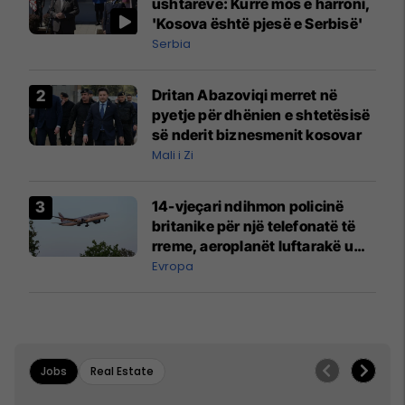
ushtarëve: Kurrë mos e harroni,
'Kosova është pjesë e Serbisë'
Serbia
Dritan Abazoviqi merret në
pyetje për dhënien e shtetësisë
së nderit biznesmenit kosovar
Mali i Zi
14-vjeçari ndihmon policinë
britanike për një telefonatë të
rreme, aeroplanët luftarakë u
ngritën në ajër për të
Evropa
interceptuar fluturaken e Qatar
Airways që po shkonte drejt
Mançesterit
Jobs
Real Estate