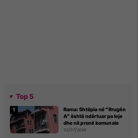
Top 5
Rama: Shtëpia në "Rrugën
A" është ndërtuar pa leje
dhe në pronë komunale
22/07/2026