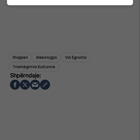
Shqipëri
Arkeologjia
Via Egnatia
Trashëgimia Kulturore