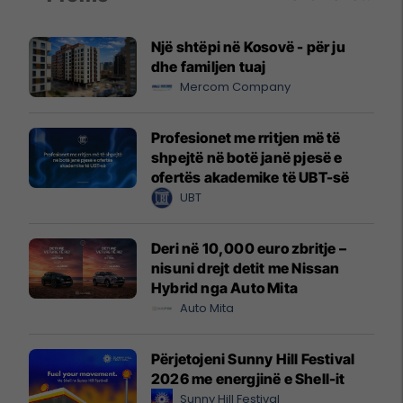
Një shtëpi në Kosovë - për ju
dhe familjen tuaj
Mercom Company
Profesionet me rritjen më të
shpejtë në botë janë pjesë e
ofertës akademike të UBT-së
UBT
Deri në 10,000 euro zbritje –
nisuni drejt detit me Nissan
Hybrid nga Auto Mita
Auto Mita
Përjetojeni Sunny Hill Festival
2026 me energjinë e Shell-it
Sunny Hill Festival