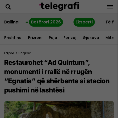
Ballina
Botërori 2026
Eksperti
Të fu
Prishtina
Prizreni
Peja
Ferizaj
Gjakova
Mitrov
Lajme
>
Shqipëri
Restaurohet “Ad Quintum”,
monumenti i rrallë në rrugën
“Egnatia” që shërbente si stacion
pushimi në lashtësi