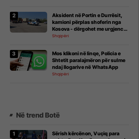
Aksident në Portin e Durrësit,
kamioni përplas shoferin nga
Kosova - dërgohet me urgjencë
në spital
Shqipëri
Mos klikoni në linqe, Policia e
Shtetit paralajmëron për sulme
ndaj llogarive në WhatsApp
Shqipëri
Në trend Botë
Sërish kërcënon, Vuçiq para