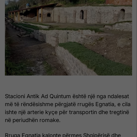
Stacioni Antik Ad Quintum është një nga ndalesat
më të rëndësishme përgjatë rrugës Egnatia, e cila
ishte një arterie kyçe për transportin dhe tregtinë
në periudhën romake.
Rruga Egnatia kalonte përmes Shqipërisë dhe