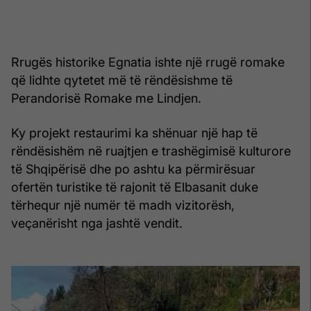
Rrugës historike Egnatia ishte një rrugë romake
që lidhte qytetet më të rëndësishme të
Perandorisë Romake me Lindjen.
Ky projekt restaurimi ka shënuar një hap të
rëndësishëm në ruajtjen e trashëgimisë kulturore
të Shqipërisë dhe po ashtu ka përmirësuar
ofertën turistike të rajonit të Elbasanit duke
tërhequr një numër të madh vizitorësh,
veçanërisht nga jashtë vendit.