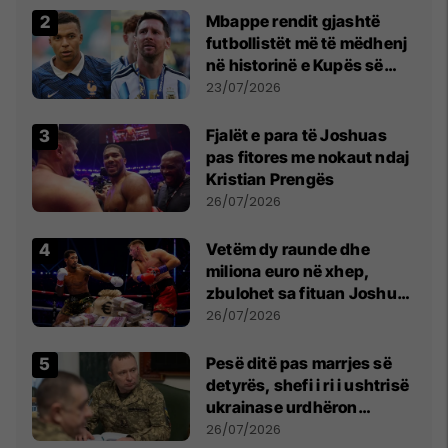
Mbappe rendit gjashtë
futbollistët më të mëdhenj
në historinë e Kupës së
Botës, Messi mbetet i dyti
23/07/2026
Fjalët e para të Joshuas
pas fitores me nokaut ndaj
Kristian Prengës
26/07/2026
Vetëm dy raunde dhe
miliona euro në xhep,
zbulohet sa fituan Joshua
e Prenga
26/07/2026
Pesë ditë pas marrjes së
detyrës, shefi i ri i ushtrisë
ukrainase urdhëron
kontroll të madh
26/07/2026