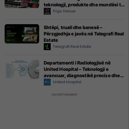
teknologji, produkte dhe mundësi të
reja për hoteleri dhe gastronomi
Frigo Deluxe
Shtëpi, truall dhe banesë –
Përzgjedhja e javës në Telegrafi Real
Estate
Telegrafi Real Estate
Departamenti i Radiologjisë në
United Hospital – Teknologji e
avancuar, diagnostikë precize dhe
kujdes profesional
United Hospital