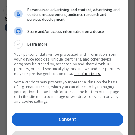
Personalised advertising and content, advertising and
Ushtria Zvicerane
Rekrutët
Gur
content measurement, audience research and
services development
Store and/or access information on a device
Learn more
Your personal data will be processed and information from
your device (cookies, unique identifiers, and other device
data) may be stored by, accessed by and shared with 369
partners, or used specifically by this site. We and our partners
may use precise geolocation data.
List of partners.
Some vendors may process your personal data on the basis
of legitimate interest, which you can object to by managing
your options below. Look for a link at the bottom of this page
or in the site menu to manage or withdraw consent in privacy
and cookie settings.
Consent