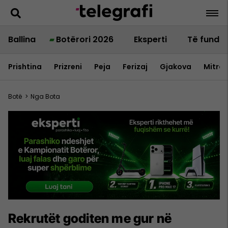
Ballina
Botërori 2026
Eksperti
Të fundit
Prishtina
Prizreni
Peja
Ferizaj
Gjakova
Mitrov
Botë
>
Nga Bota
Rekrutët goditen me gur në