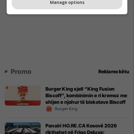
Manage options
Promo
Reklamo këtu
Burger King sjell “King Fusion
Biscoff”, kombinimin e ri kremoz me
shijen e njohur të biskotave Biscoff
Burger King
Panairi HO.RE.CA Kosovë 2026
rikthehet në Frigo Deluxe: