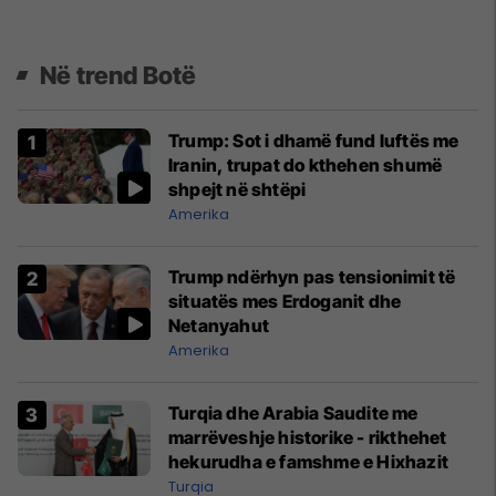
Në trend Botë
Trump: Sot i dhamë fund luftës me
Iranin, trupat do kthehen shumë
shpejt në shtëpi
Amerika
Trump ndërhyn pas tensionimit të
situatës mes Erdoganit dhe
Netanyahut
Amerika
Turqia dhe Arabia Saudite me
marrëveshje historike - rikthehet
hekurudha e famshme e Hixhazit
Turqia