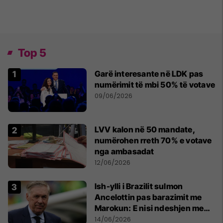
Top 5
Garë interesante në LDK pas
numërimit të mbi 50% të votave
09/06/2026
LVV kalon në 50 mandate,
numërohen rreth 70% e votave
nga ambasadat
12/06/2026
Ish-ylli i Brazilit sulmon
Ancelottin pas barazimit me
Marokun: E nisi ndeshjen me
formacionin e gabuar
14/06/2026