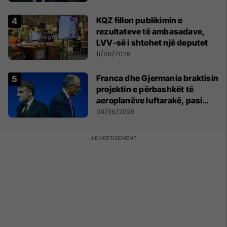
KQZ fillon publikimin e
rezultateve të ambasadave,
LVV-së i shtohet një deputet
11/06/2026
Franca dhe Gjermania braktisin
projektin e përbashkët të
aeroplanëve luftarakë, pasi
kompanitë nuk arrijnë
09/06/2026
marrëveshje