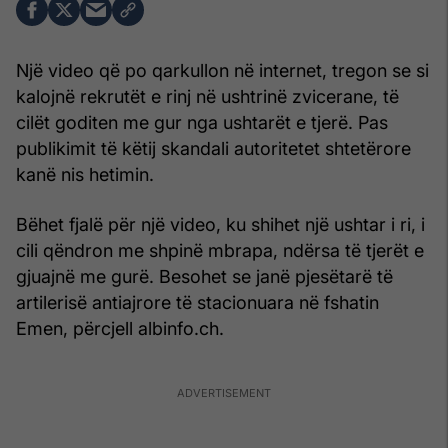
Një video që po qarkullon në internet, tregon se si
kalojnë rekrutët e rinj në ushtrinë zvicerane, të
cilët goditen me gur nga ushtarët e tjerë. Pas
publikimit të këtij skandali autoritetet shtetërore
kanë nis hetimin.
Bëhet fjalë për një video, ku shihet një ushtar i ri, i
cili qëndron me shpinë mbrapa, ndërsa të tjerët e
gjuajnë me gurë. Besohet se janë pjesëtarë të
artilerisë antiajrore të stacionuara në fshatin
Emen, përcjell albinfo.ch.