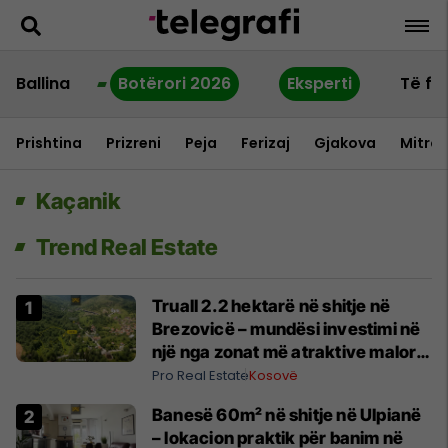
Ballina
Botërori 2026
Eksperti
Të fu
Prishtina
Prizreni
Peja
Ferizaj
Gjakova
Mitrov
Kaçanik
Trend Real Estate
Truall 2.2 hektarë në shitje në
Brezovicë – mundësi investimi në
një nga zonat më atraktive malore
#15936
Pro Real Estate
Kosovë
Banesë 60m² në shitje në Ulpianë
– lokacion praktik për banim në