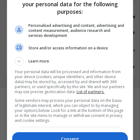
your personal data for the following
purposes:
Viva Fresh Store
Viva 
Personalised advertising and content, advertising and
content measurement, audience research and
Sektorist/e
Arkatar/e
services development
Store and/or access information on a device
Logjistikë
Shërbime 
Suharekë
Viti
Learn more
17 Korrik 2026
17 Korrik 
Your personal data will be processed and information from
your device (cookies, unique identifiers, and other device
data) may be stored by, accessed by and shared with 369
partners, or used specifically by this site. We and our partners
may use precise geolocation data.
List of partners.
Some vendors may process your personal data on the basis
of legitimate interest, which you can object to by managing
your options below. Look for a link at the bottom of this page
or in the site menu to manage or withdraw consent in privacy
and cookie settings.
Consent