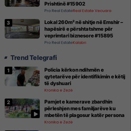
Prishtinë #15902
Pro Real Estate
Real Estate Vecuara
Lokal 260m² në shitje në Emshir –
hapësirë e përshtatshme për
veprimtari biznesore #15895
Pro Real Estate
Kalabri
Trend Telegrafi
Policia kërkon ndihmën e
qytetarëve për identifikimin e këtij
të dyshuari
Kronika e Zezë
Pamjet e kamerave zbardhin
përleshjen mes familjarëve ku
mbetën të plagosur katër persona
Kronika e Zezë