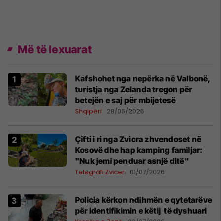
Më të lexuarat
Kafshohet nga nepërka në Valbonë,
turistja nga Zelanda tregon për
betejën e saj për mbijetesë
Shqipëri
28/06/2026
Çifti i ri nga Zvicra zhvendoset në
Kosovë dhe hap kamping familjar:
"Nuk jemi penduar asnjë ditë"
Telegrafi Zvicer
01/07/2026
Policia kërkon ndihmën e qytetarëve
për identifikimin e këtij të dyshuari