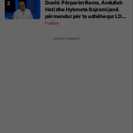
Dushi: Përparim Rama, Avdullah
Hoti dhe Hykmete Bajrami janë
përmendur për ta udhëhequr LDK-
në
Politikë