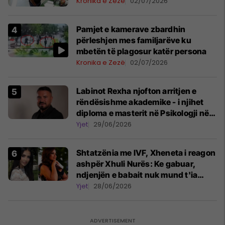
Kronika e Zezë
02/07/2026
Pamjet e kamerave zbardhin
përleshjen mes familjarëve ku
mbetën të plagosur katër persona
Kronika e Zezë
02/07/2026
Labinot Rexha njofton arritjen e
rëndësishme akademike - i njihet
diploma e masterit në Psikologji në
Zvicër
Yjet
29/06/2026
Shtatzënia me IVF, Xheneta i reagon
ashpër Xhuli Nurës: Ke gabuar,
ndjenjën e babait nuk mund t'ia
plotësosh kurrë
Yjet
28/06/2026