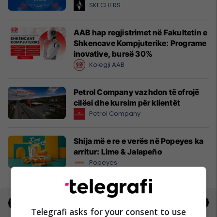
SKECHERS
AAB hap regjistrimet në Fakultetin e
Shkencave Kompjuterike: Programe
inovative, bursë 30%
Kolegji AAB
Petrol Company vazhdon të ofrojë
cilësi dhe kursim për klientët
Petrol Company
Shija më e re e verës në Popeyes ka
arritur: Lime & Jalapeño
Popeyes
Jobs
Real Estate
Telegrafi asks for your consent to use