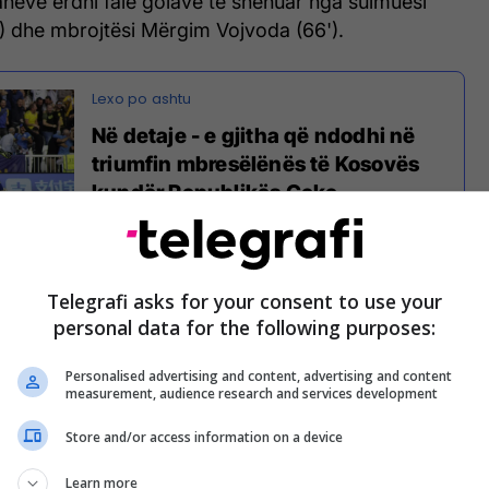
anëve erdhi falë golave të shënuar nga sulmuesi
') dhe mbrojtësi Mërgim Vojvoda (66').
Në detaje - e gjitha që ndodhi në
triumfin mbresëlënës të Kosovës
kundër Republikës Çeke
s bëri bujë të madhe në mediat vendore dhe
dërsa reagim ka dhënë edhe faqja zyrtare e UEFA-
Telegrafi asks for your consent to use your
personal data for the following purposes:
UEFA-s ka shkruan për formën e mirë që po kalon
Personalised advertising and content, advertising and content
measurement, audience research and services development
qësuese e pamposhtur në 15 ndeshje.
Store and/or access information on a device
Learn more