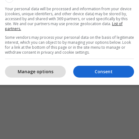
Notat e lojtarëve, Kosovë 2-1
Your personal data will be processed and information from your device
Republika e Çekisë: Shkëlqim nga
(cookies, unique identifiers, and other device data) may be stored by,
accessed by and shared with 369 partners, or used specifically by this
mbrojtja në sulm
site. We and our partners may use precise geolocation data.
List of
partners.
Some vendors may process your personal data on the basis of legitimate
interest, which you can object to by managing your options below. Look
for a link at the bottom of this page or in the site menu to manage or
arja në formë. FFFFBFFBFFBBBFF”, shkruan në
withdraw consent in privacy and cookie settings.
UEFA EURO 2020
.
 e radhës e Kosovës është në udhëtim te Anglia me
Manage options
Consent
adiumin St Marys të Southamptonit.
/Telegrafi/