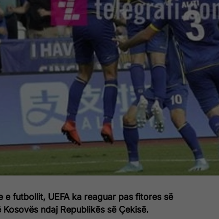
 e futbollit, UEFA ka reaguar pas fitores së
 Kosovës ndaj Republikës së Çekisë.