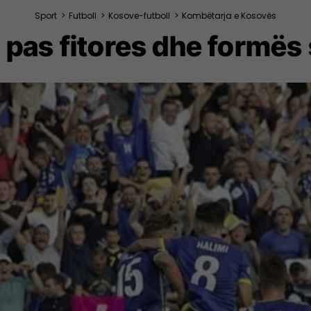
Sport
>
Futboll
>
Kosove-futboll
>
Kombëtarja e Kosovës
as fitores dhe formës 