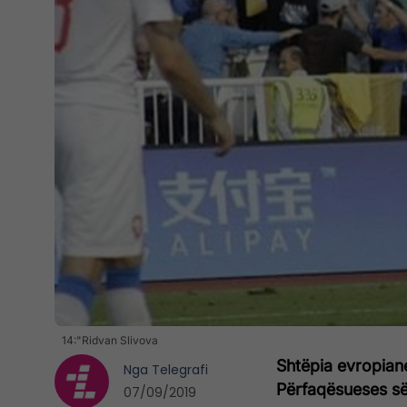
14:"Ridvan Slivova
Shtëpia evropiane
Nga
Telegrafi
Përfaqësueses së
07/09/2019