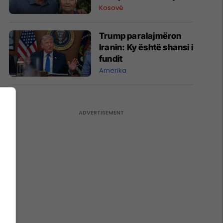
Kosovë
Trump paralajmëron
Iranin: Ky është shansi i
fundit
Amerika