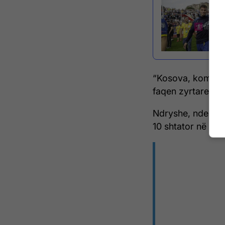
“Kosova, kombët
faqen zyrtare të
Ndryshe, ndeshja
10 shtator në st