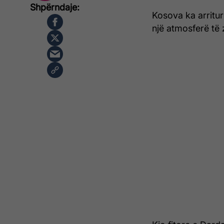
Kosova ka arritur
një atmosferë të z