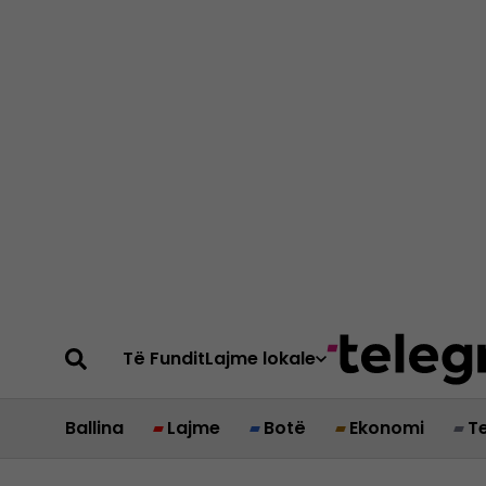
Të Fundit
Lajme lokale
Ballina
Lajme
Botë
Ekonomi
T