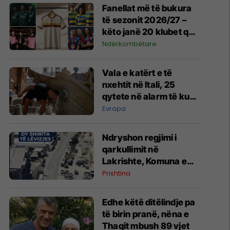
Fanellat më të bukura
të sezonit 2026/27 –
këto janë 20 klubet që
spikatën me dizajnin e
Ndërkombëtare
tyre
Vala e katërt e të
nxehtit në Itali, 25
qytete në alarm të kuq
- probleme me
Evropa
mungesën e ujit
Ndryshon regjimi i
qarkullimit në
Lakrishte, Komuna e
Prishtinës ofron
Prishtina
shpjegime
Edhe këtë ditëlindje pa
të birin pranë, nëna e
Thaqit mbush 89 vjet