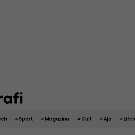
ech
Sport
Magazina
Cult
Ajo
Life