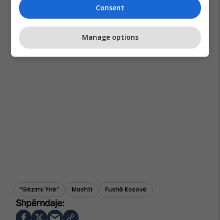
Consent
Manage options
“gëzimi Ynë”
Mashti
Fushë Kosovë