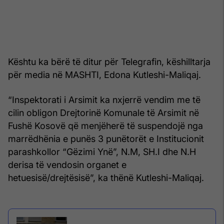
Kështu ka bërë të ditur për Telegrafin, këshilltarja
për media në MASHTI, Edona Kutleshi-Maliqaj.
“Inspektorati i Arsimit ka nxjerrë vendim me të
cilin obligon Drejtorinë Komunale të Arsimit në
Fushë Kosovë që menjëherë të suspendojë nga
marrëdhënia e punës 3 punëtorët e Institucionit
parashkollor “Gëzimi Ynë”, N.M, SH.I dhe N.H
derisa të vendosin organet e
hetuesisë/drejtësisë”, ka thënë Kutleshi-Maliqaj.