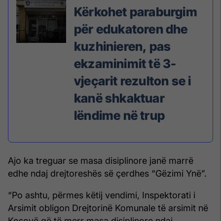
Kërkohet paraburgim
për edukatoren dhe
kuzhinieren, pas
ekzaminimit të 3-
vjeçarit rezulton se i
kanë shkaktuar
lëndime në trup
Ajo ka treguar se masa disiplinore janë marrë
edhe ndaj drejtoreshës së çerdhes “Gëzimi Ynë”.
“Po ashtu, përmes këtij vendimi, Inspektorati i
Arsimit obligon Drejtorinë Komunale të arsimit në
Kosovë që të merr masa disiplinore ndaj