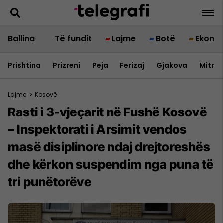
Ballina
Të fundit
Lajme
Botë
Ekono
Prishtina
Prizreni
Peja
Ferizaj
Gjakova
Mitrov
Lajme
>
Kosovë
Rasti i 3-vjeçarit në Fushë Kosovë
– Inspektorati i Arsimit vendos
masë disiplinore ndaj drejtoreshës
dhe kërkon suspendim nga puna të
tri punëtorëve