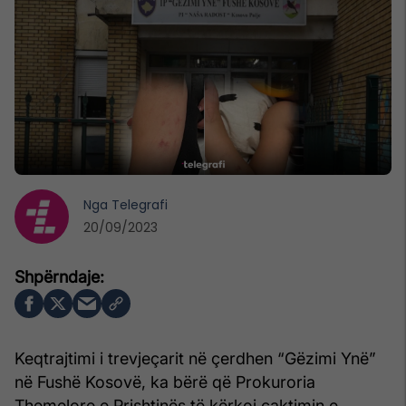
Nga
Telegrafi
20/09/2023
Keqtrajtimi i trevjeçarit në çerdhen “Gëzimi Ynë”
në Fushë Kosovë, ka bërë që Prokuroria
Themelore e Prishtinës të kërkoj caktimin e