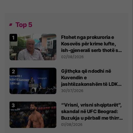
Top 5
Ftohet nga prokuroria e
Kosovës për krime lufte,
ish-gjenerali serb thotë se
dikush e tradhtoi në
02/08/2026
Beograd
Gjithçka që ndodhi në
Kuvendin e
jashtëzakonshëm të LDK-
së
30/07/2026
“Vrisni, vrisni shqiptarët”,
skandal në UFC Beograd:
Buzukja u përball me thirrje
anti-shqiptare nga
01/08/2026
tribunat