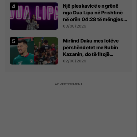
Një pleskavicë e ngrënë
nga Dua Lipa në Prishtinë
në orën 04:28 të mëngjesit
- dhe bota digjitale serbe
03/08/2026
shpall gjendjen e luftës
Mirlind Daku mes lotëve
përshëndetet me Rubin
Kazanin, do të fitojë
miliona te Spartak Moska
02/08/2026