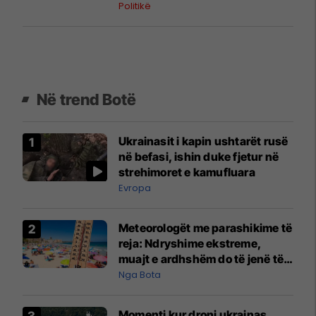
Kushtetuese
Politikë
Në trend Botë
Ukrainasit i kapin ushtarët rusë
në befasi, ishin duke fjetur në
strehimoret e kamufluara
Evropa
Meteorologët me parashikime të
reja: Ndryshime ekstreme,
muajt e ardhshëm do të jenë të
pazakontë
Nga Bota
Momenti kur droni ukrainas