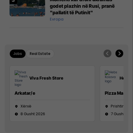
godet plazhin në Rusi, pranë
"pallatit të Putinit"
Evropa
Jobs
Real Estate
Viva Fresh Store
Hebs 
Arkatar/e
Pizza Man
Xërxë
Prishtinë
8 Gusht 2026
7 Gusht 20