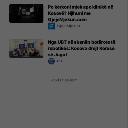
Po kërkoni mjek apo klinikë në
Kosovë? Njihuni me
GjejeMjekun.com
GjejeMjekun
Nga UBT në skenën botërore të
robotikës: Kosova drejt Koresë
së Jugut
UBT