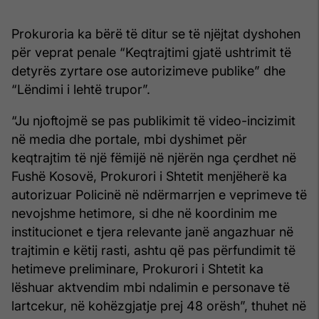
Prokuroria ka bërë të ditur se të njëjtat dyshohen
për veprat penale “Keqtrajtimi gjatë ushtrimit të
detyrës zyrtare ose autorizimeve publike” dhe
“Lëndimi i lehtë trupor”.
“Ju njoftojmë se pas publikimit të video-incizimit
në media dhe portale, mbi dyshimet për
keqtrajtim të një fëmijë në njërën nga çerdhet në
Fushë Kosovë, Prokurori i Shtetit menjëherë ka
autorizuar Policinë në ndërmarrjen e veprimeve të
nevojshme hetimore, si dhe në koordinim me
institucionet e tjera relevante janë angazhuar në
trajtimin e këtij rasti, ashtu që pas përfundimit të
hetimeve preliminare, Prokurori i Shtetit ka
lëshuar aktvendim mbi ndalimin e personave të
lartcekur, në kohëzgjatje prej 48 orësh”, thuhet në