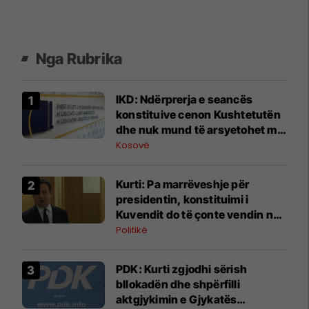
Nga Rubrika
IKD: Ndërprerja e seancës
konstituive cenon Kushtetutën
dhe nuk mund të arsyetohet me
mungesën e marrëveshjes
Kosovë
politike
Kurti: Pa marrëveshje për
presidentin, konstituimi i
Kuvendit do të çonte vendin në
zgjedhje të reja
Politikë
PDK: Kurti zgjodhi sërish
bllokadën dhe shpërfilli
aktgjykimin e Gjykatës