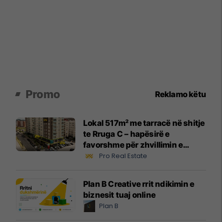
Promo
Reklamo këtu
Lokal 517m² me tarracë në shitje
te Rruga C – hapësirë e
favorshme për zhvillimin e
biznesit #15796
Pro Real Estate
Plan B Creative rrit ndikimin e
biznesit tuaj online
Plan B