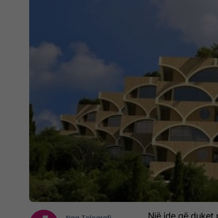
Një ide që duket 