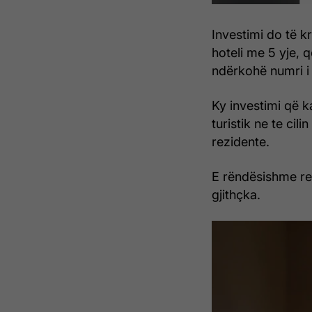
Investimi do të k
hoteli me 5 yje, 
ndërkohë numri i
Ky investimi që k
turistik ne te cil
rezidente.
E rëndësishme re
gjithçka.