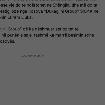
esë yje do të ndërtohet në Shëngjin, dhe atë do ta
estigjioze nga Kosova “Dukagjini Group” Sh.P.K në
nin Ekrem Lluka.
jini Group”
që ka dëshmuar seriozitet të
në punën e sajë, tashmë ka marrë besimin edhe
 Kosovës.