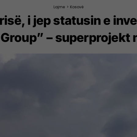
Lajme
>
Kosovë
së, i jep statusin e inve
 Group” – superprojekt 