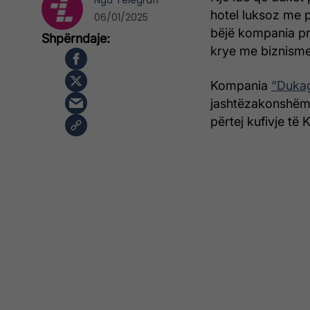
Nga
Telegrafi
hotel luksoz me p
06/01/2025
bëjë kompania pr
krye me biznisme
Kompania
“Dukag
jashtëzakonshëm 
përtej kufivje të