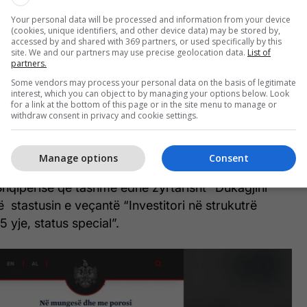
Your personal data will be processed and information from your device
(cookies, unique identifiers, and other device data) may be stored by,
accessed by and shared with 369 partners, or used specifically by this
site. We and our partners may use precise geolocation data.
List of
partners.
Some vendors may process your personal data on the basis of legitimate
interest, which you can object to by managing your options below. Look
for a link at the bottom of this page or in the site menu to manage or
withdraw consent in privacy and cookie settings.
Manage options
Consent
Shqipërisë që tashmë edhe zyrtarisht “Dukagjini
 stastusin e veçantë “Investitori në strukutrë
yje, status special”.