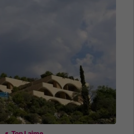
Top Lajme