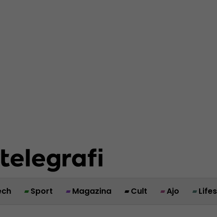
ech
Sport
Magazina
Cult
Ajo
Life