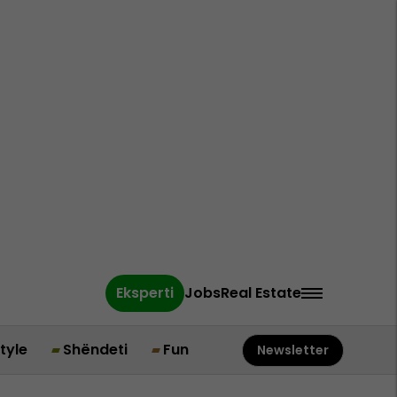
Eksperti
Jobs
Real Estate
style
Shëndeti
Fun
Newsletter