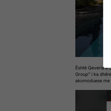
Është Qeveria e 
Group” i ka dhënë
akomoduese me 5 