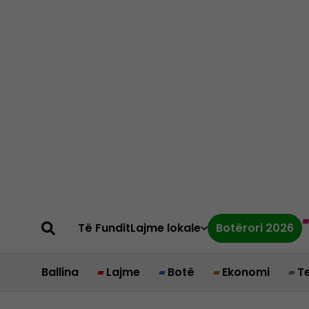
Të Fundit
Lajme lokale
Botërori 2026
Ballina
Lajme
Botë
Ekonomi
T