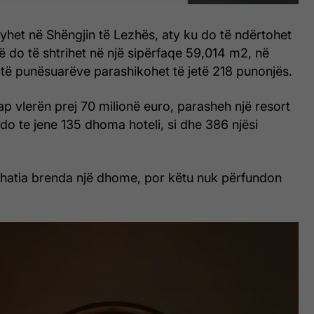
ryhet në Shëngjin të Lezhës, aty ku do të ndërtohet
që do të shtrihet në një sipërfaqe 59,014 m2, në
 të punësuarëve parashikohet të jetë 218 punonjës.
ap vlerën prej 70 milionë euro, parasheh një resort
in do te jene 135 dhoma hoteli, si dhe 386 njësi
hatia brenda një dhome, por këtu nuk përfundon