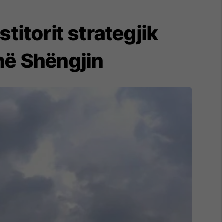
stitorit strategjik
në Shëngjin