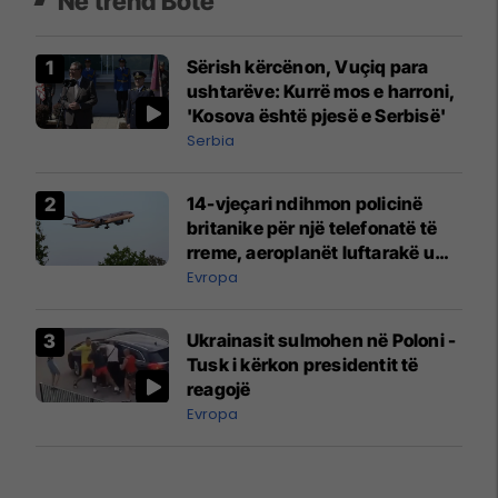
Në trend Botë
Sërish kërcënon, Vuçiq para
ushtarëve: Kurrë mos e harroni,
'Kosova është pjesë e Serbisë'
Serbia
14-vjeçari ndihmon policinë
britanike për një telefonatë të
rreme, aeroplanët luftarakë u
ngritën në ajër për të
Evropa
interceptuar fluturaken e Qatar
Airways që po shkonte drejt
Ukrainasit sulmohen në Poloni -
Mançesterit
Tusk i kërkon presidentit të
reagojë
Evropa