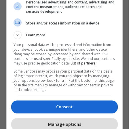
Personalised advertising and content, advertising and
content measurement, audience research and
services development
Store and/or access information on a device
Learn more
Your personal data will be processed and information from
your device (cookies, unique identifiers, and other device
data) may be stored by, accessed by and shared with 369
partners, or used specifically by this site. We and our partners
may use precise geolocation data.
List of partners.
Some vendors may process your personal data on the basis
of legitimate interest, which you can object to by managing
your options below. Look for a link at the bottom of this page
Qeveria E Kosovës
Zgjedhjet 2019
Zgjedhjet
or in the site menu to manage or withdraw consent in privacy
and cookie settings.
Ibrahim Gashi
Consent
Manage options