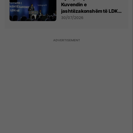
Kuvendin e
jashtëzakonshëm të LDK-
së
30/07/2026