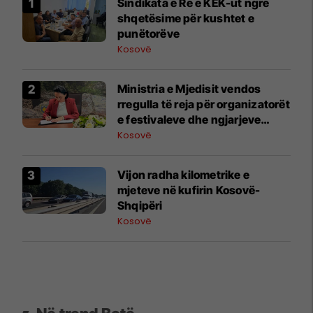
Sindikata e Re e KEK-ut ngre
shqetësime për kushtet e
punëtorëve
Kosovë
Ministria e Mjedisit vendos
rregulla të reja për organizatorët
e festivaleve dhe ngjarjeve
publike
Kosovë
​Vijon radha kilometrike e
mjeteve në kufirin Kosovë-
Shqipëri
Kosovë