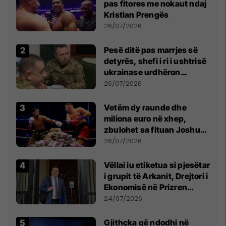
pas fitores me nokaut ndaj
Kristian Prengës
26/07/2026
Pesë ditë pas marrjes së
detyrës, shefi i ri i ushtrisë
ukrainase urdhëron
kontroll të madh
26/07/2026
Vetëm dy raunde dhe
miliona euro në xhep,
zbulohet sa fituan Joshua
e Prenga
26/07/2026
Vëllai iu etiketua si pjesëtar
i grupit të Arkanit, Drejtori i
Ekonomisë në Prizren
mohon pretendimet
24/07/2026
Gjithçka që ndodhi në