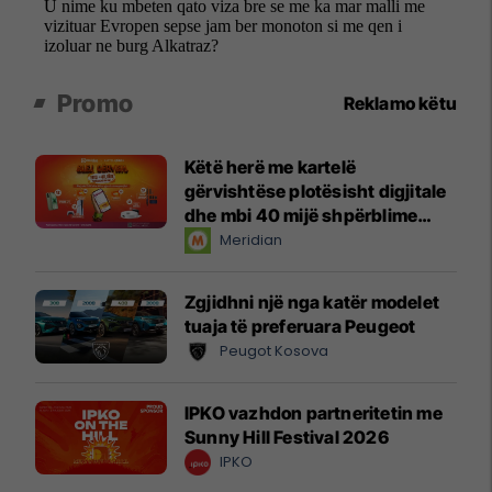
Promo
Reklamo këtu
Këtë herë me kartelë
gërvishtëse plotësisht digjitale
dhe mbi 40 mijë shpërblime
instant!
Meridian
Zgjidhni një nga katër modelet
tuaja të preferuara Peugeot
Peugot Kosova
IPKO vazhdon partneritetin me
Sunny Hill Festival 2026
IPKO