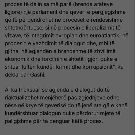
proces të dalin sa më parë (brenda afateve
ligjore) një parlament dhe qeveri e përgjegjshme
që të përqendrohet në proceset e rëndësishme
shtetndërtuese, si në procesin e liberalizimit të
vizave, të integrimit evropian dhe euroatlantik, në
procesin e vazhdimit të dialogut dhe, mbi të
gjitha, në agjendën e brendshme të zhvillimit
ekonomik dhe forcimin e shtetit ligjor, duke e
shtuar luftën kundër krimit dhe korrupsionit”, ka
deklaruar Gashi.
Ai ka theksuar se agjenda e dialogut do të
riaktualizohet menjëherë pas zgjedhjeve edhe
nëse në krye të qeverisë do të jenë ata që e kanë
kundërshtuar dialogun duke përdorur mjete të
paligjshme për ta penguar këtë proces.