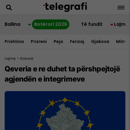
Ballina
Botërori 2026
Të fundit
Lajme
Prishtina
Prizreni
Peja
Ferizaj
Gjakova
Mitrov
Lajme
>
Kosovë
Qeveria e re duhet ta përshpejtojë
agjendën e integrimeve