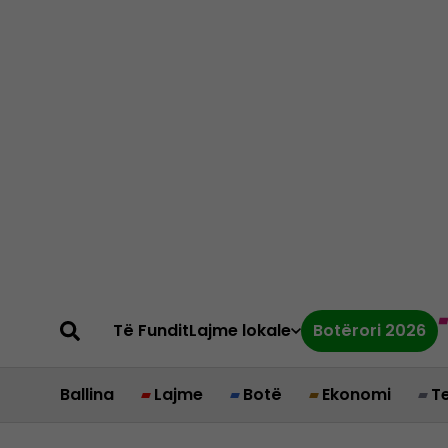
Të Fundit
Lajme lokale
Botërori 2026
Ballina
Lajme
Botë
Ekonomi
T