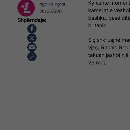
Ky është momenti
Nga
Telegrafi
kamerat e vëzhgi
08/06/2017
bashku, pesë dit
britanik.
Siç shkruajnë med
vjeç, Rachid Red
takuan jashtë një
29 maj.