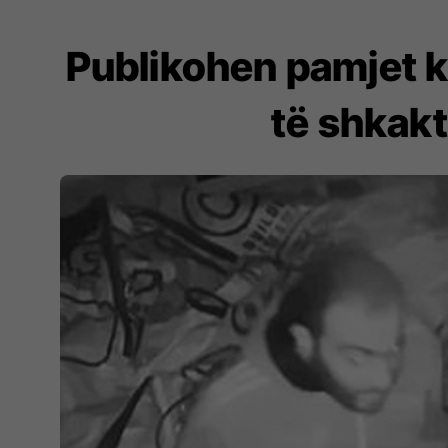
Publikohen pamjet ku
të shkak