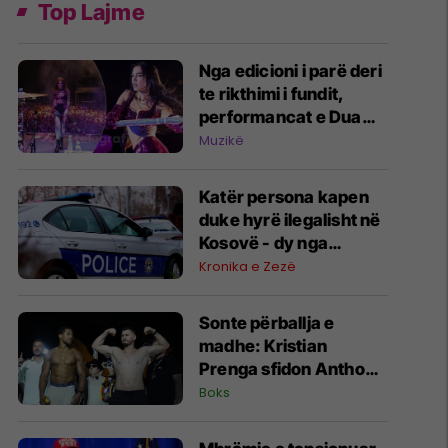
Top Lajme
Nga edicioni i parë deri
te rikthimi i fundit,
performancat e Dua
Lipës në Sunny Hill
Muzikë
Festival
Katër persona kapen
duke hyrë ilegalisht në
Kosovë - dy nga
Maqedonia e Veriut, dy
Kronika e Zezë
nga Serbia
Sonte përballja e
madhe: Kristian
Prenga sfidon Anthony
Joshuan në Arabinë
Boks
Saudite