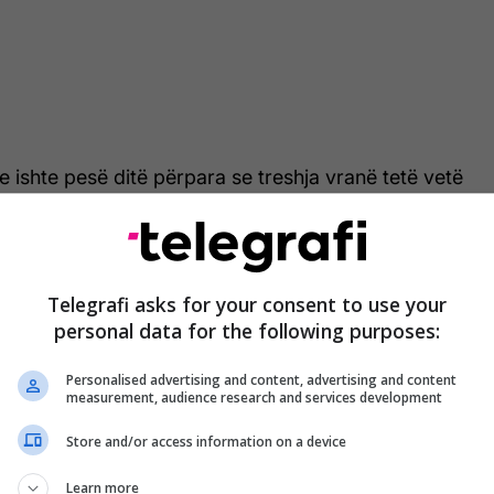
e ishte pesë ditë përpara se treshja vranë tetë vetë
ëra të tjerë, para se të vriteshin nga policia.
a mediat e huaja thuhet se tregojnë tre terroristët
 Qendrës së Fitnesit Ummah, ku Butt ishte duke
Telegrafi asks for your consent to use your
personal data for the following purposes:
 tregon se Redouane e vë telefonin e tij celular në
Personalised advertising and content, advertising and content
measurement, audience research and services development
rialesh ndërtimi, përpara se grupi të largohej nga
 10 minuta.
Store and/or access information on a device
an sugjerojnë se ata ishin të shqetësuar se mund
Learn more