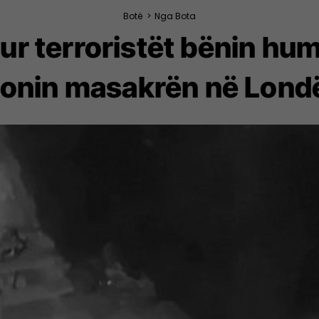
Botë
>
Nga Bota
r terroristët bënin hum
tonin masakrën në Londë