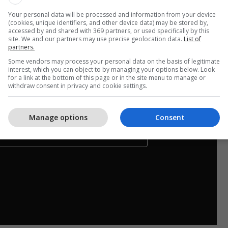
ar nga shërbimet e sigurisë dhe kanë ndërmarrë
Your personal data will be processed and information from your device
uar që biseda e tyre nuk u dëgjua. /Telegrafi/
(cookies, unique identifiers, and other device data) may be stored by,
accessed by and shared with 369 partners, or used specifically by this
site. We and our partners may use precise geolocation data.
List of
partners.
Some vendors may process your personal data on the basis of legitimate
interest, which you can object to by managing your options below. Look
for a link at the bottom of this page or in the site menu to manage or
withdraw consent in privacy and cookie settings.
Manage options
Consent