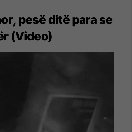
or, pesë ditë para se
r (Video)