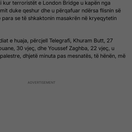
 kur terroristët e London Bridge u kapën nga
mit duke qeshur dhe u përqafuar ndërsa flisnin së
ë para se të shkaktonin masakrën në kryeqytetin
iat e huaja, përcjell Telegrafi, Khuram Butt, 27
ouane, 30 vjeç, dhe Youssef Zaghba, 22 vjeç, u
 palestre, dhjetë minuta pas mesnatës, të hënën, më