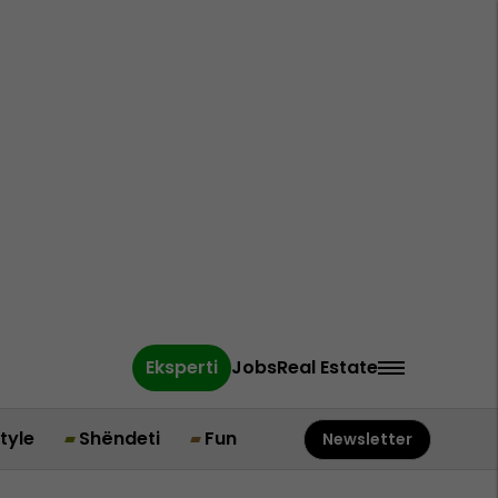
Eksperti
Jobs
Real Estate
style
Shëndeti
Fun
Newsletter