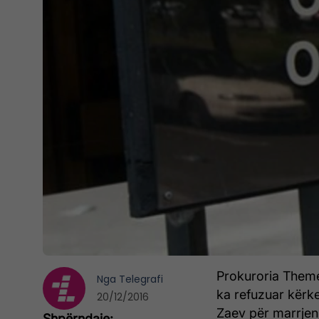
Prokuroria Theme
Nga
Telegrafi
ka refuzuar kërke
20/12/2016
Zaev për marrjen