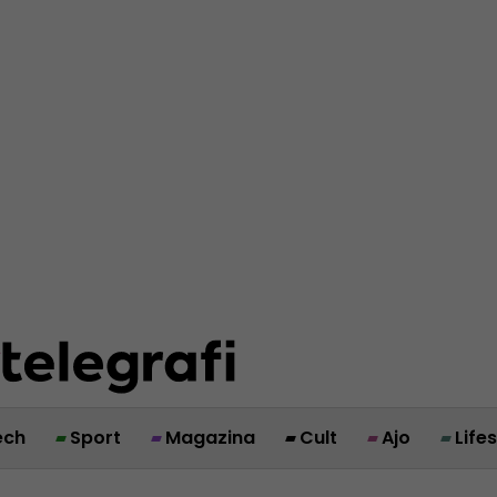
ech
Sport
Magazina
Cult
Ajo
Life