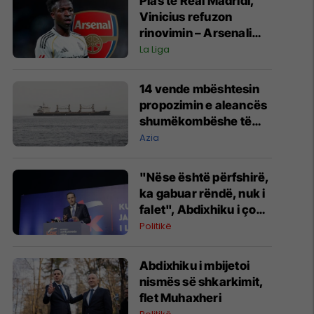
Plas te Real Madridi,
Vinicius refuzon
rinovimin – Arsenali
gati ofertën 140
La Liga
milionëshe
14 vende mbështesin
propozimin e aleancës
shumëkombëshe të
mbrojtjes detare të
Azia
udhëhequr nga Arabia
Saudite
"Nëse është përfshirë,
ka gabuar rëndë, nuk i
falet", Abdixhiku i çon
“selam” Përparim
Politikë
Ramës
Abdixhiku i mbijetoi
nismës së shkarkimit,
flet Muhaxheri