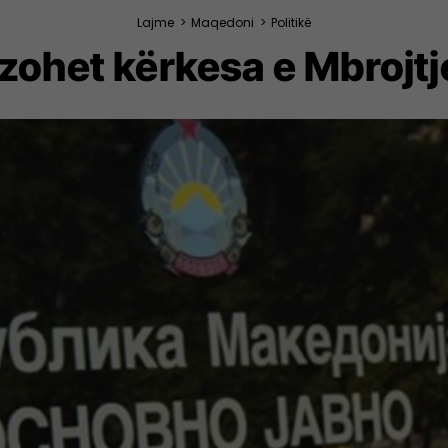
Lajme
>
Maqedoni
>
Politikë
ohet kërkesa e Mbrojtj