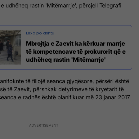
li e udhëheq rastin 'Mitëmarrje', përcjell Telegrafi
Mbrojtja e Zaevit ka kërkuar marrje
të kompetencave të prokurorit që e
udhëheq rastin 'Mitëmarrje'
anifoknte të fillojë seanca gjyqësore, përsëri është
ë të Zaevit, përshkak detyrimeve të kryetarit të
eanca e radhës është planifikuar më 23 janar 2017.