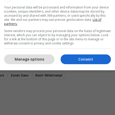
Your personal data will be processed and information from your device
(cookies, unique identifiers, and other device data) may be stored by,
accessed by and shared with 369 partners, or used specifically by this
site. We and our partners may use precise geolocation data.
List of
partners.
Some vendors may process your personal data on the basis of legitimate
interest, which you can object to by managing your options below. Look
for a link at the bottom of this page or in the site menu to manage or
withdraw consent in privacy and cookie settings.
Manage options
Consent