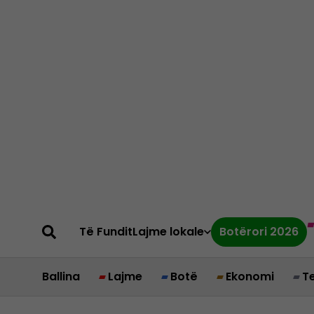
Të Fundit
Lajme lokale
Botërori 2026
Ballina
Lajme
Botë
Ekonomi
T