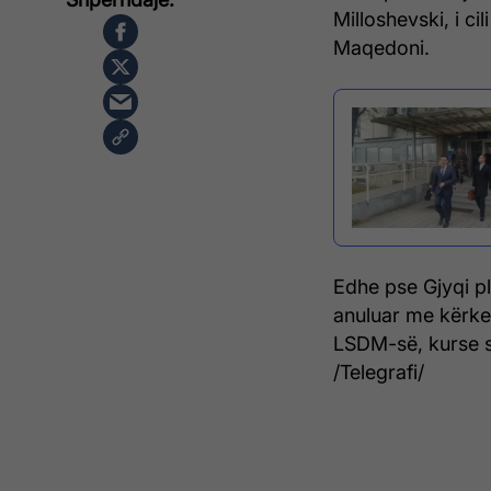
Milloshevski, i ci
Maqedoni.
Edhe pse Gjyqi pl
anuluar me kërkes
LSDM-së, kurse s
/Telegrafi/